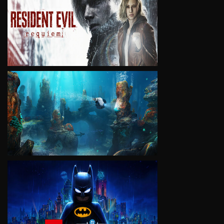
VIEW
VIEW
VIEW