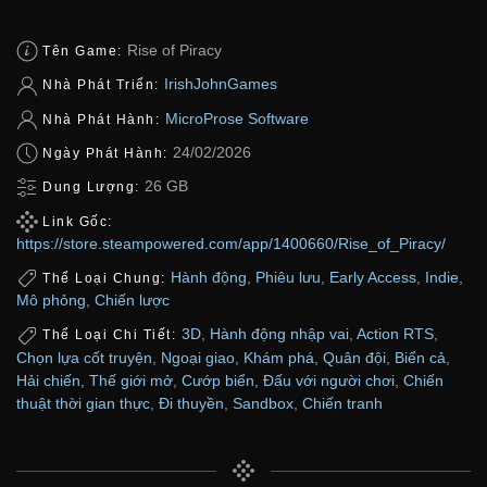
Rise of Piracy
Tên Game:
IrishJohnGames
Nhà Phát Triển:
MicroProse Software
Nhà Phát Hành:
24/02/2026
Ngày Phát Hành:
26 GB
Dung Lượng:
Link Gốc:
https://store.steampowered.com/app/1400660/Rise_of_Piracy/
Hành động
,
Phiêu lưu
,
Early Access
,
Indie
,
Thể Loại Chung:
Mô phỏng
,
Chiến lược
3D
,
Hành động nhập vai
,
Action RTS
,
Thể Loại Chi Tiết:
Chọn lựa cốt truyện
,
Ngoại giao
,
Khám phá
,
Quân đội
,
Biển cả
,
Hải chiến
,
Thế giới mở
,
Cướp biển
,
Đấu với người chơi
,
Chiến
thuật thời gian thực
,
Đi thuyền
,
Sandbox
,
Chiến tranh