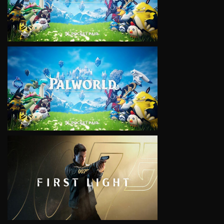
VIEW
VIEW