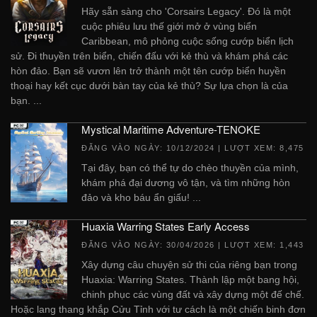
Hãy sẵn sàng cho 'Corsairs Legacy'. Đó là một
cuộc phiêu lưu thế giới mở ở vùng biển
Caribbean, mô phỏng cuộc sống cướp biển lịch
sử. Đi thuyền trên biển, chiến đấu với kẻ thù và khám phá các
hòn đảo. Bạn sẽ vươn lên trở thành một tên cướp biển huyền
thoại hay kết cục dưới bàn tay của kẻ thù? Sự lựa chọn là của
bạn. ...
Mystical Maritime Adventure-TENOKE
ĐĂNG VÀO NGÀY:
10/12/2024
| LƯỢT XEM: 8,475
Tại đây, bạn có thể tự do chèo thuyền của mình,
khám phá đại dương vô tận, và tìm những hòn
đảo và kho báu ẩn giấu! ...
Huaxia Warring States Early Access
ĐĂNG VÀO NGÀY:
30/04/2026
| LƯỢT XEM: 1,443
Xây dựng câu chuyện sử thi của riêng bạn trong
Huaxia: Warring States. Thành lập một bang hội,
chinh phục các vùng đất và xây dựng một đế chế.
Hoặc lang thang khắp Cửu Tỉnh với tư cách là một chiến binh đơn