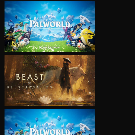
VIEW
VIEW
VIEW