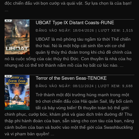
độc chiến đấu với bọn cướp và quái vật. Sự lựa chọn là của bạn!
...
UBOAT Type IX Distant Coasts-RUNE
ĐĂNG VÀO NGÀY:
18/04/2026
| LƯỢT XEM: 1,515
UBOAT là mô phỏng tàu ngầm từ thời Thế chiến
thứ hai. Nó là một hộp cát sinh tồn với cơ chế
quản lý thủy thủ đoàn trong khi chủ đề chính của
nó là cuộc sống của các thủy thủ Đức. Con thuyền là nhà của họ
nhưng nó có thể trở thành nấm mồ của họ bất cứ lúc nào. ...
Terror of the Seven Seas-TENOKE
ĐĂNG VÀO NGÀY:
08/11/2024
| LƯỢT XEM: 9,688
Trở thành một đội trưởng hùng mạnh trong một
trò chơi chiến đấu của Hải quân Sail, lấy bối cảnh
tất cả bảy vùng biển! Đi thuyền toàn bộ thế giới:
chinh phục, cướp bóc, khám phá và giao dịch trên đường đi! Thu
thập phi hành đoàn của bạn, sẵn sàng cho con tàu của bạn, nâng
cánh buồm của bạn và bước vào một thế giới của Swashbuckling
và vi phạm bản quyền! ...