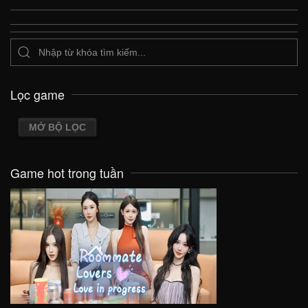
Lọc game
MỞ BỘ LỌC
Game hot trong tuần
VIEW