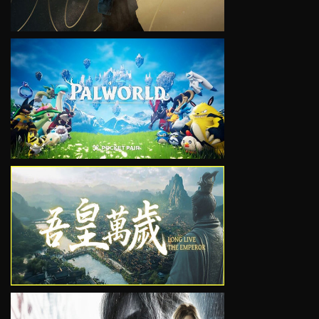
VIEW
VIEW