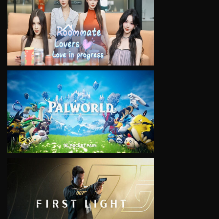
VIEW
VIEW
VIEW