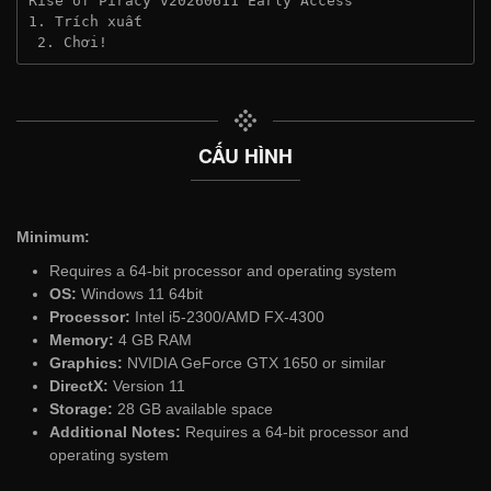
Rise of Piracy v20260611 Early Access
1. Trích xuất
 2. Chơi!
CẤU HÌNH
Minimum:
Requires a 64-bit processor and operating system
OS:
Windows 11 64bit
Processor:
Intel i5-2300/AMD FX-4300
Memory:
4 GB RAM
Graphics:
NVIDIA GeForce GTX 1650 or similar
DirectX:
Version 11
Storage:
28 GB available space
Additional Notes:
Requires a 64-bit processor and
operating system