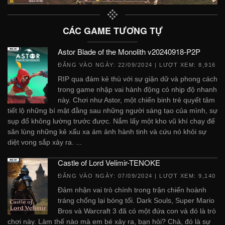
CÁC GAME TƯƠNG TỰ
Astor Blade of the Monolith v20240918-P2P
ĐĂNG VÀO NGÀY:
22/09/2024
| LƯỢT XEM: 8,916
RIP qua đám kẻ thù với sự giận dữ và phong cách
trong game nhập vai hành động có nhịp độ nhanh
này. Chơi như Astor, một chiến binh trẻ quyết tâm
tiết lộ những bí mật đằng sau những người sáng tạo của mình, sự
sụp đổ không lường trước được. Nắm lấy một kho vũ khí chạy để
săn lùng những kẻ xấu xa ám ảnh hành tinh và cứu nó khỏi sự
diệt vong sắp xảy ra. ...
Castle of Lord Velimir-TENOKE
ĐĂNG VÀO NGÀY:
07/09/2024
| LƯỢT XEM: 9,140
Đảm nhận vai trò chính trong trận chiến hoành
tráng chống lại bóng tối. Dark Souls, Super Mario
Bros và Warcraft 3 đã có một đứa con và đó là trò
chơi này. Làm thế nào mà em bé xảy ra, bạn hỏi? Chà, đó là sự