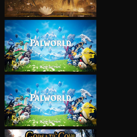
VIEW
VIEW