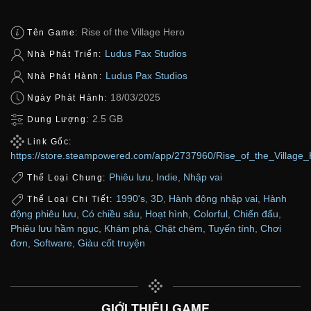
Rise of the Village Hero
Tên Game:
Ludus Pax Studios
Nhà Phát Triển:
Ludus Pax Studios
Nhà Phát Hành:
18/03/2025
Ngày Phát Hành:
2.5 GB
Dung Lượng:
Link Gốc:
https://store.steampowered.com/app/2737960/Rise_of_the_Village_
Phiêu lưu
,
Indie
,
Nhập vai
Thể Loại Chung:
1990's
,
3D
,
Hành động nhập vai
,
Hành
Thể Loại Chi Tiết:
động phiêu lưu
,
Có chiều sâu
,
Hoạt hình
,
Colorful
,
Chiến đấu
,
Phiêu lưu hầm ngục
,
Khám phá
,
Chặt chém
,
Tuyến tính
,
Chơi
đơn
,
Software
,
Giàu cốt truyện
GIỚI THIỆU GAME