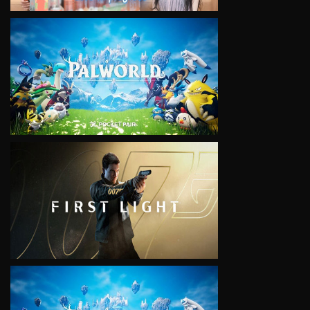
VIEW
VIEW