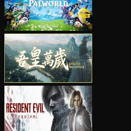
VIEW
VIEW
VIEW