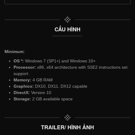
CẤU HÌNH
Minimum:
OS *:
Windows 7 (SP1+) and Windows 10+
Processor:
x86, x64 architecture with SSE2 instructions set
support.
Memory:
4 GB RAM
Graphics:
DX10, DX11, DX12 capable
DirectX:
Version 10
Storage:
2 GB available space
TRAILER/ HÌNH ẢNH