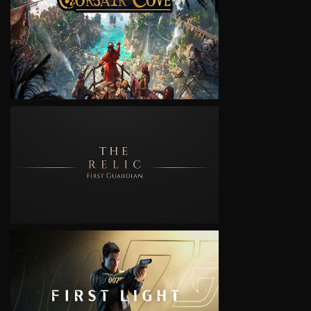
VIEW
VIEW
VIEW