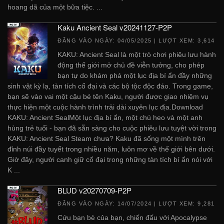
hoang dã của một bữa tiệc. ...
Kaku Ancient Seal v20241127-P2P
ĐĂNG VÀO NGÀY:
04/05/2025
| LƯỢT XEM: 3,614
KAKU: Ancient Seal là một trò chơi phiêu lưu hành
động thế giới mở chủ đề viễn tưởng, cho phép
bạn tự do khám phá một lục địa bí ẩn đầy những
sinh vật kỳ lạ, tàn tích cổ đại và các bộ tộc độc đáo. Trong game,
bạn sẽ vào vai một cậu bé tên Kaku, người được giao nhiệm vụ
thực hiện một cuộc hành trình trải dài xuyên lục địa.Download
KAKU: Ancient SealMột lục địa bí ẩn, một chú heo và một anh
hùng trẻ tuổi - bạn đã sẵn sàng cho cuộc phiêu lưu tuyệt vời trong
KAKU: Ancient Seal Steam chưa? Kaku đã sống một mình trên
đỉnh núi đầy tuyết trong nhiều năm, luôn mơ về thế giới bên dưới.
Giờ đây, người canh giữ cổ đại trong những tàn tích bí ẩn nói với
K ...
BLUD v20270709-P2P
ĐĂNG VÀO NGÀY:
14/07/2024
| LƯỢT XEM: 9,281
Cứu bạn bè của bạn, chiến đấu với Apocalypse