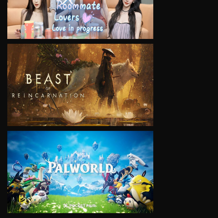
VIEW
VIEW