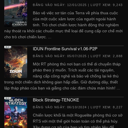
ĐĂNG VÀO NGÀY:
12/01/2025
| LƯỢT XEM: 9,243
Bảo vệ việc sơ tán của Terra về phía thua cuộc
của một cuộc xâm lược của người ngoài hành
tinh. Trò chơi chiến lược hành động thử nghiệm
này thoát ra khỏi các chuẩn mực thể loại để cung cấp cơ chế mới
cho trò chơi chiến lược. ...
IDUN Frontline Survival v1.06-P2P
ĐĂNG VÀO NGÀY:
05/07/2025
| LƯỢT XEM: 2,888
Một RT phòng thủ nơi bạn có thể di chuyển tháp
pháo theo ý muốn. Trích xuất các tài nguyên,
nâng cấp công nghệ và bảo vệ chống lại kẻ thù
trong một chiến dịch không gian hấp dẫn. Giữ đường dây, thiết
lập tháp pháo của bạn và giằng cho các đám chứa màn hình! ...
Block Strategy-TENOKE
ĐĂNG VÀO NGÀY:
06/10/2024
| LƯỢT XEM: 8,227
Chiến lược khối là một Roguelite phòng thủ cơ sở
RTS với một thế giới hoàn toàn có thể phá hủy.
Xây dựng cơ sở của bạn và tìm nhiên liệu để