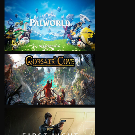
VIEW
VIEW
VIEW