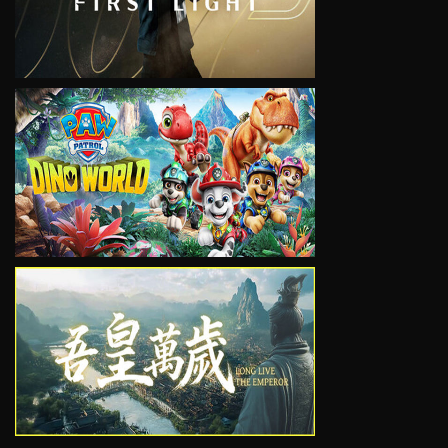
VIEW
VIEW