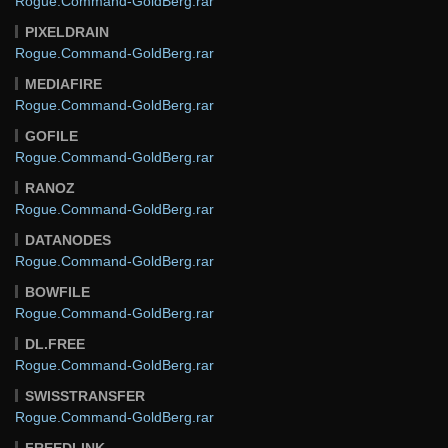
Rogue.Command-GoldBerg.rar
PIXELDRAIN
Rogue.Command-GoldBerg.rar
MEDIAFIRE
Rogue.Command-GoldBerg.rar
GOFILE
Rogue.Command-GoldBerg.rar
RANOZ
Rogue.Command-GoldBerg.rar
DATANODES
Rogue.Command-GoldBerg.rar
BOWFILE
Rogue.Command-GoldBerg.rar
DL.FREE
Rogue.Command-GoldBerg.rar
SWISSTRANSFER
Rogue.Command-GoldBerg.rar
FREEDLINK