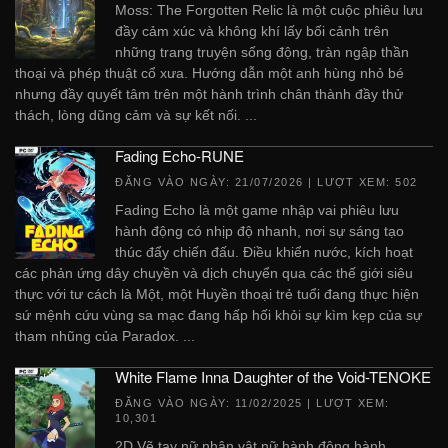
Moss: The Forgotten Relic là một cuộc phiêu lưu
đầy cảm xúc và không khí lấy bối cảnh trên
những trang truyện sống động, tràn ngập thần
thoại và phép thuật cổ xưa. Hướng dẫn một anh hùng nhỏ bé
nhưng đầy quyết tâm trên một hành trình chân thành đầy thử
thách, lòng dũng cảm và sự kết nối. ...
Fading Echo-RUNE
ĐĂNG VÀO NGÀY:
21/07/2026
| LƯỢT XEM: 502
Fading Echo là một game nhập vai phiêu lưu
hành động có nhịp độ nhanh, nơi sự sáng tạo
thúc đẩy chiến đấu. Điều khiển nước, kích hoạt
các phản ứng dây chuyền và dịch chuyển qua các thế giới siêu
thực với tư cách là Một, một Huyền thoại trẻ tuổi đang thực hiện
sứ mệnh cứu vùng sa mạc đang hấp hối khỏi sự kìm kẹp của sự
tham nhũng của Paradox. ...
White Flame Inna Daughter of the Void-TENOKE
ĐĂNG VÀO NGÀY:
11/02/2025
| LƯỢT XEM:
10,301
2D Vẽ tay nữ nhân vật nữ hành động hành