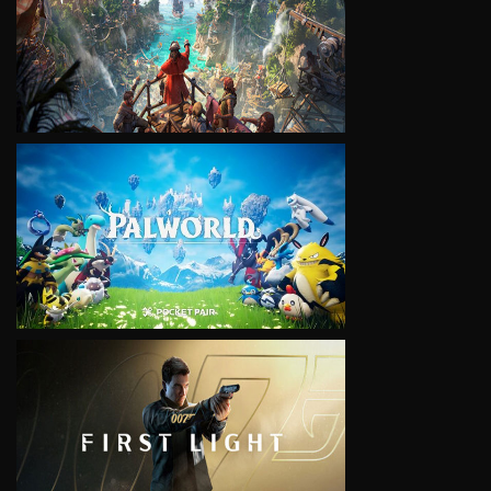
VIEW
VIEW
VIEW