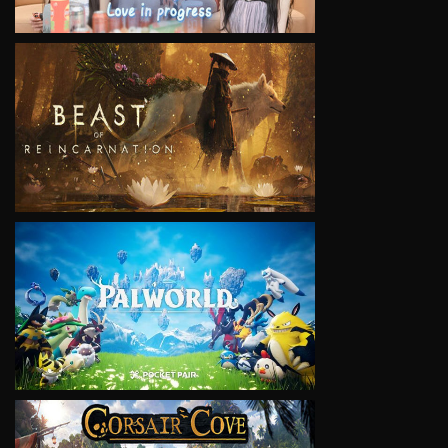
VIEW
VIEW