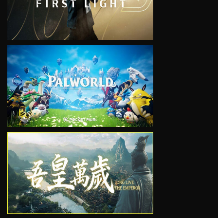
VIEW
VIEW