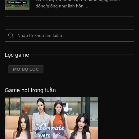
động/giống như linh hồn. ...
Lọc game
MỞ BỘ LỌC
Game hot trong tuần
VIEW