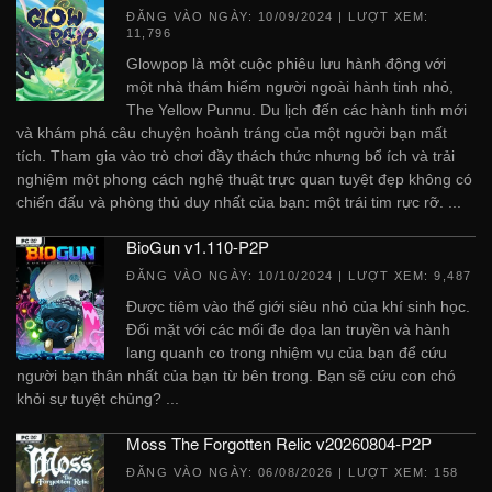
ĐĂNG VÀO NGÀY:
10/09/2024
| LƯỢT XEM:
11,796
Glowpop là một cuộc phiêu lưu hành động với
một nhà thám hiểm người ngoài hành tinh nhỏ,
The Yellow Punnu. Du lịch đến các hành tinh mới
và khám phá câu chuyện hoành tráng của một người bạn mất
tích. Tham gia vào trò chơi đầy thách thức nhưng bổ ích và trải
nghiệm một phong cách nghệ thuật trực quan tuyệt đẹp không có
chiến đấu và phòng thủ duy nhất của bạn: một trái tim rực rỡ. ...
BioGun v1.110-P2P
ĐĂNG VÀO NGÀY:
10/10/2024
| LƯỢT XEM: 9,487
Được tiêm vào thế giới siêu nhỏ của khí sinh học.
Đối mặt với các mối đe dọa lan truyền và hành
lang quanh co trong nhiệm vụ của bạn để cứu
người bạn thân nhất của bạn từ bên trong. Bạn sẽ cứu con chó
khỏi sự tuyệt chủng? ...
Moss The Forgotten Relic v20260804-P2P
ĐĂNG VÀO NGÀY:
06/08/2026
| LƯỢT XEM: 158