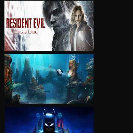
VIEW
VIEW
VIEW