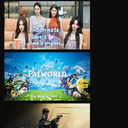
VIEW
VIEW
VIEW