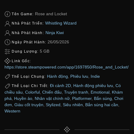
Rose and Locket
Tên Game:
Whistling Wizard
Nhà Phát Triển:
Ninja Kiwi
Nhà Phát Hành:
26/05/2026
Ngày Phát Hành:
5 GB
Dung Lượng:
Link Gốc:
https://store.steampowered.com/app/1697850/Rose_and_Locket/
Hành động
,
Phiêu lưu
,
Indie
Thể Loại Chung:
Đi cảnh 2D
,
Hành động phiêu lưu
,
Có
Thể Loại Chi Tiết:
chiều sâu
,
Colorful
,
Chiến đấu
,
Truyện tranh
,
Emotional
,
Khám
phá
,
Huyền ảo
,
Nhân vật chính nữ
,
Platformer
,
Bắn súng
,
Chơi
đơn
,
Giàu cốt truyện
,
Stylized
,
Siêu nhiên
,
Bắn súng hai cần
,
Western