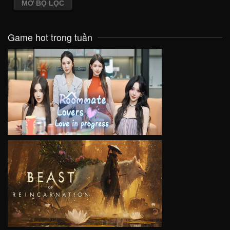
MỞ BỘ LỌC
Game hot trong tuần
VIEW
VIEW