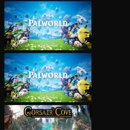
VIEW
VIEW
VIEW