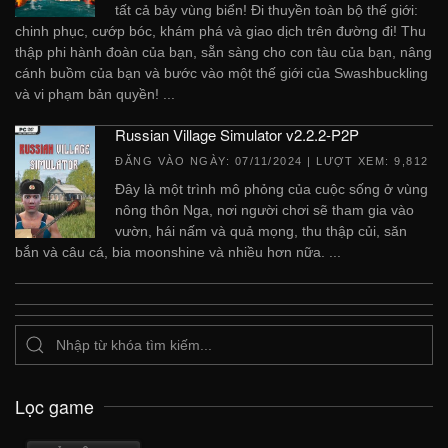
tất cả bảy vùng biển! Đi thuyền toàn bộ thế giới:
chinh phục, cướp bóc, khám phá và giao dịch trên đường đi! Thu
thập phi hành đoàn của bạn, sẵn sàng cho con tàu của bạn, nâng
cánh buồm của bạn và bước vào một thế giới của Swashbuckling
và vi phạm bản quyền! ...
Russian Village Simulator v2.2.2-P2P
ĐĂNG VÀO NGÀY:
07/11/2024
| LƯỢT XEM: 9,812
Đây là một trình mô phỏng của cuộc sống ở vùng
nông thôn Nga, nơi người chơi sẽ tham gia vào
vườn, hái nấm và quả mọng, thu thập củi, săn
bắn và câu cá, bia moonshine và nhiều hơn nữa. ...
Lọc game