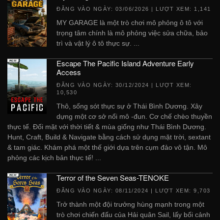
ĐĂNG VÀO NGÀY:
03/06/2026
| LƯỢT XEM: 1,141
MY GARAGE là một trò chơi mô phỏng ô tô với
trọng tâm chính là mô phỏng việc sửa chữa, bảo
trì và vật lý ô tô thực sự. ...
Escape The Pacific Island Adventure Early
Access
ĐĂNG VÀO NGÀY:
30/12/2024
| LƯỢT XEM:
10,530
Thô, sống sót thực sự ở Thái Bình Dương. Xây
dựng một cơ sở nổi mô -đun. Cơ chế chèo thuyền
thực tế. Đối mặt với thời tiết & mùa giống như Thái Bình Dương.
Hunt, Craft, Build & Navigate bằng cách sử dụng mặt trời, sextant
& tam giác. Khám phá một thế giới dựa trên cụm đảo vô tận. Mô
phỏng các kịch bản thực tế! ...
Terror of the Seven Seas-TENOKE
ĐĂNG VÀO NGÀY:
08/11/2024
| LƯỢT XEM: 9,703
Trở thành một đội trưởng hùng mạnh trong một
trò chơi chiến đấu của Hải quân Sail, lấy bối cảnh