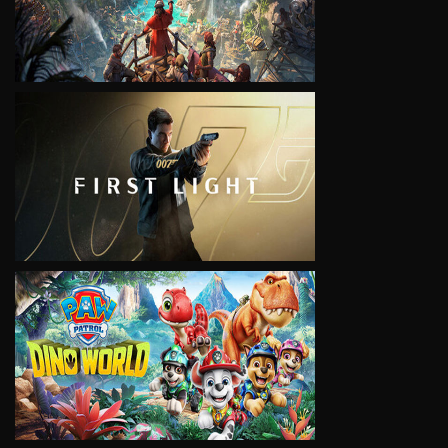
VIEW
VIEW