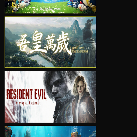
VIEW
VIEW