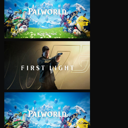
VIEW
VIEW
VIEW