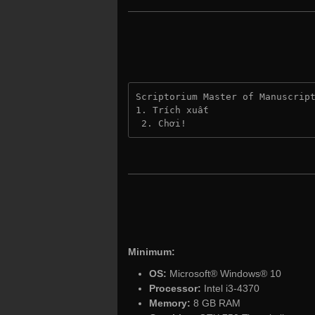
Scriptorium Master of Manuscrip
1. Trích xuất
 2. Chơi!
Minimum:
OS:
Microsoft® Windows® 10
Processor:
Intel i3-4370
Memory:
8 GB RAM