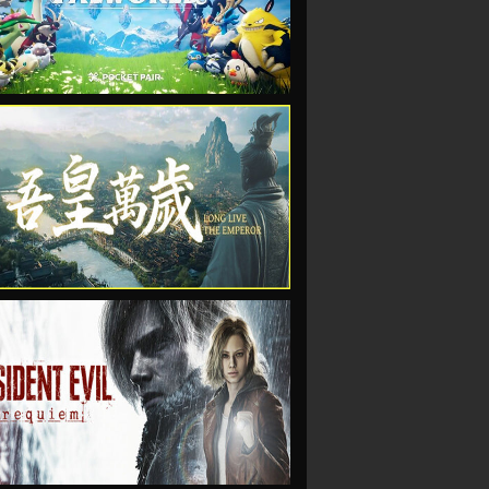
VIEW
VIEW