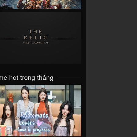
VIEW
e hot trong tháng
VIEW