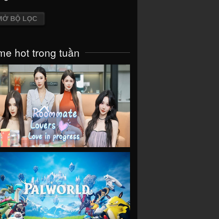
MỞ BỘ LỌC
e hot trong tuần
VIEW
VIEW