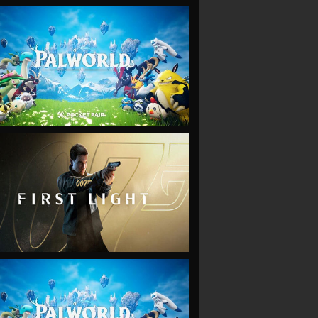
VIEW
VIEW
VIEW