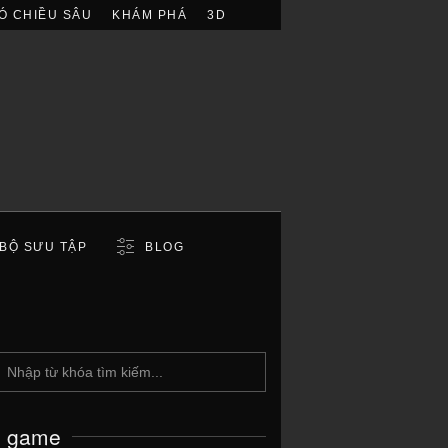
Ó CHIỀU SÂU
KHÁM PHÁ
3D
BỘ SƯU TẬP
BLOG
c game