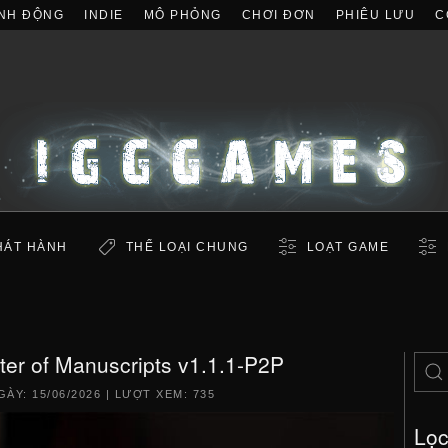
NH ĐỘNG
INDIE
MÔ PHỎNG
CHƠI ĐƠN
PHIÊU LƯU
C
HÁT HÀNH
THỂ LOẠI CHUNG
LOẠT GAME
ter of Manuscripts v1.1.1-P2P
GÀY:
15/06/2026
| LƯỢT XEM: 735
Lọ