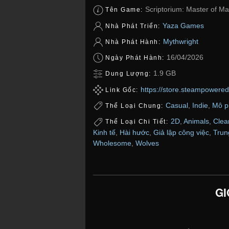
Scriptorium: Master of Ma
Tên Game:
Yaza Games
Nhà Phát Triển:
Mythwright
Nhà Phát Hành:
16/04/2026
Ngày Phát Hành:
1.9 GB
Dung Lượng:
https://store.steampowere
Link Gốc:
Casual
,
Indie
,
Mô p
Thể Loại Chung:
2D
,
Animals
,
Clea
Thể Loại Chi Tiết:
Kinh tế
,
Hài hước
,
Giả lập công việc
,
Trun
Wholesome
,
Wolves
GI