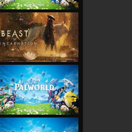
VIEW
VIEW