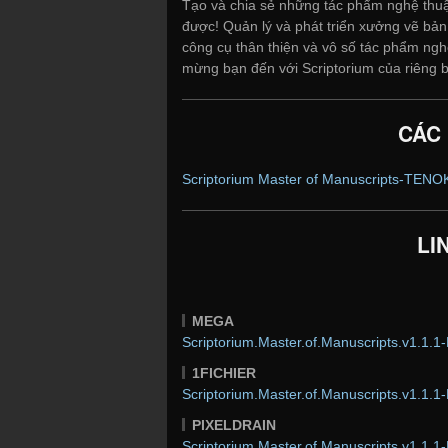
Tạo và chia sẻ những tác phẩm nghệ thuật
được! Quản lý và phát triển xưởng vẽ bả
công cụ thân thiện và vô số tác phẩm ngh
mừng bạn đến với Scriptorium của riêng 
CÁC
Scriptorium Master of Manuscripts-TENO
LI
MEGA
Scriptorium.Master.of.Manuscripts.v1.1.1-
1FICHIER
Scriptorium.Master.of.Manuscripts.v1.1.1-
PIXELDRAIN
Scriptorium.Master.of.Manuscripts.v1.1.1-