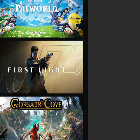
VIEW
VIEW
VIEW