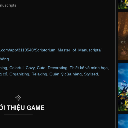
nuscripts
d.com/app/3119540/Scriptorium_Master_of_Manuscripts/
hỏng
ning
,
Colorful
,
Cozy
,
Cute
,
Decorating
,
Thiết kế và minh họa
,
g cổ
,
Organizing
,
Relaxing
,
Quản lý cửa hàng
,
Stylized
,
ỚI THIỆU GAME