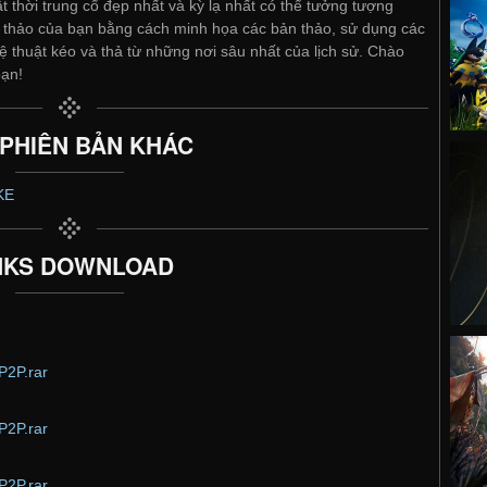
 thời trung cổ đẹp nhất và kỳ lạ nhất có thể tưởng tượng
n thảo của bạn bằng cách minh họa các bản thảo, sử dụng các
ệ thuật kéo và thả từ những nơi sâu nhất của lịch sử. Chào
bạn!
 PHIÊN BẢN KHÁC
KE
NKS DOWNLOAD
P2P.rar
P2P.rar
P2P.rar