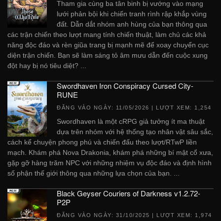
Tham gia cùng ba tân binh bị vướng vào mạng
lưới phản bội khi chiến tranh rình rập khắp vùng
đất. Dẫn dắt nhóm anh hùng của bạn thông qua
các trận chiến theo lượt mang tính chiến thuật, làm chủ các khả
năng độc đáo và rèn giũa trang bị mạnh mẽ để xoay chuyển cục
diện trận chiến. Bạn sẽ làm sáng tỏ âm mưu dẫn đến cuộc xung
đột hay bị nó tiêu diệt? ...
Swordhaven Iron Conspiracy Cursed City-
RUNE
ĐĂNG VÀO NGÀY:
11/05/2026
| LƯỢT XEM: 1,254
Swordhaven là một cRPG giả tưởng ít ma thuật
dựa trên nhóm với hệ thống tạo nhân vật sâu sắc,
cách kể chuyện phong phú và chiến đấu theo lượt/RTwP liền
mạch. Khám phá Nova Drakonia, khám phá những bí mật cổ xưa,
gặp gỡ hàng trăm NPC với những nhiệm vụ độc đáo và định hình
số phận thế giới thông qua những lựa chọn của bạn. ...
Black Geyser Couriers of Darkness v1.2.72-
P2P
ĐĂNG VÀO NGÀY:
31/10/2025
| LƯỢT XEM: 1,974