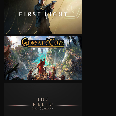
VIEW
VIEW
VIEW