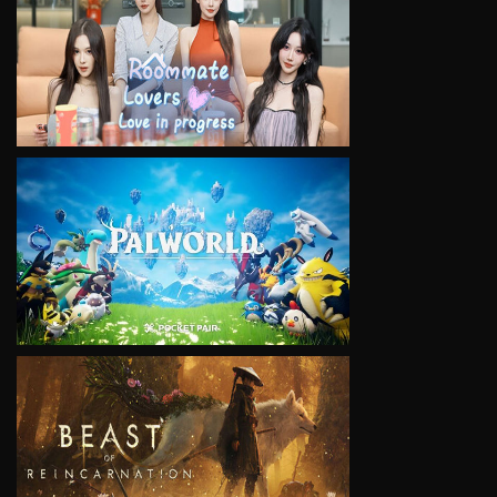
VIEW
VIEW
VIEW