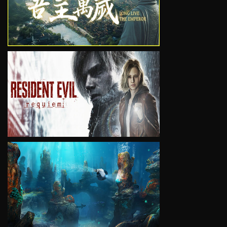
VIEW
VIEW
VIEW