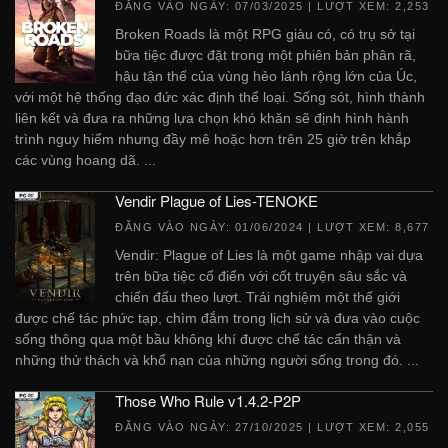
ĐĂNG VÀO NGÀY:
07/03/2025
| LƯỢT XEM: 2,253
Broken Roads là một RPG giàu có, có trụ sở tại
bữa tiệc được đặt trong một phiên bản phân rã,
hậu tận thế của vùng hẻo lánh rộng lớn của Úc,
với một hệ thống đạo đức xác định thể loại. Sống sót, hình thành
liên kết và đưa ra những lựa chọn khó khăn sẽ định hình hành
trình nguy hiểm nhưng đầy mê hoặc hơn trên 25 giờ trên khắp
các vùng hoang dã. ...
Vendir Plague of Lies-TENOKE
ĐĂNG VÀO NGÀY:
01/06/2024
| LƯỢT XEM: 8,677
Vendir: Plague of Lies là một game nhập vai dựa
trên bữa tiệc cổ điển với cốt truyện sâu sắc và
chiến đấu theo lượt. Trải nghiệm một thế giới
được chế tác phức tạp, chìm đắm trong lịch sử và đưa vào cuộc
sống thông qua một bầu không khí được chế tác cẩn thận và
những thử thách và khổ nạn của những người sống trong đó. ...
Those Who Rule v1.4.2-P2P
ĐĂNG VÀO NGÀY:
27/10/2025
| LƯỢT XEM: 2,055