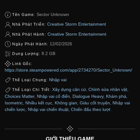
Sector Unknown
Tên Game:
Creative Storm Entertainment
Nhà Phát Triển:
Creative Storm Entertainment
Nhà Phát Hành:
12/02/2026
Ngày Phát Hành:
8.2 GB
Dung Lượng:
Link Gốc:
https://store.steampowered.com/app/2734270/Sector_Unknown/
Nhập vai
Thể Loại Chung:
Xây dựng căn cứ
,
Chỉnh sửa nhân vật
,
Thể Loại Chi Tiết:
Choices Matter
,
Nhập vai cổ điển
,
Dialogue Heavy
,
Khám phá
,
Isometric
,
Nhiều kết cục
,
Không gian
,
Giàu cốt truyện
,
Nhập vai
chiến lược
,
Nhập vai chiến thuật
,
Chiến đấu theo lượt
GIỚI THIỆU GAME