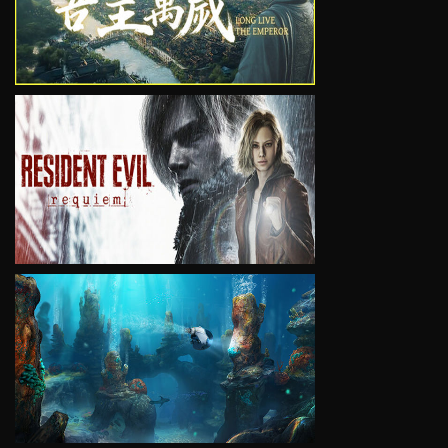
VIEW
VIEW