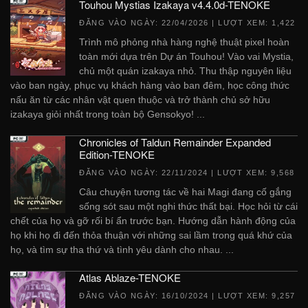
Touhou Mystias Izakaya v4.4.0d-TENOKE
ĐĂNG VÀO NGÀY:
22/04/2026
| LƯỢT XEM: 1,422
Trình mô phỏng nhà hàng nghệ thuật pixel hoàn
toàn mới dựa trên Dự án Touhou! Vào vai Mystia,
chủ một quán izakaya nhỏ. Thu thập nguyên liệu
vào ban ngày, phục vụ khách hàng vào ban đêm, học công thức
nấu ăn từ các nhân vật quen thuộc và trở thành chủ sở hữu
izakaya giỏi nhất trong toàn bộ Gensokyo! ...
Chronicles of Taldun Remainder Expanded
Edition-TENOKE
ĐĂNG VÀO NGÀY:
22/11/2024
| LƯỢT XEM: 9,568
Câu chuyện tương tác về hai Magi đang cố gắng
sống sót sau một nghi thức thất bại. Học hỏi từ cái
chết của họ và gỡ rối bí ẩn trước bạn. Hướng dẫn hành động của
họ khi họ đi đến thỏa thuận với những sai lầm trong quá khứ của
họ, và tìm sự tha thứ và tình yêu dành cho nhau. ...
Atlas Ablaze-TENOKE
ĐĂNG VÀO NGÀY:
16/10/2024
| LƯỢT XEM: 9,257