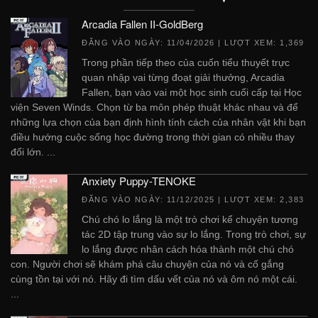
Arcadia Fallen II-GoldBerg
ĐĂNG VÀO NGÀY:
11/04/2026
| LƯỢT XEM: 1,369
Trong phần tiếp theo của cuốn tiểu thuyết trực
quan nhập vai từng đoạt giải thưởng, Arcadia
Fallen, bạn vào vai một học sinh cuối cấp tại Học
viện Seven Winds. Chọn từ ba môn phép thuật khác nhau và để
những lựa chọn của bạn định hình tính cách của nhân vật khi bạn
điều hướng cuộc sống học đường trong thời gian có nhiều thay
đổi lớn. ...
Anxiety Puppy-TENOKE
ĐĂNG VÀO NGÀY:
11/12/2025
| LƯỢT XEM: 2,383
Chú chó lo lắng là một trò chơi kể chuyện tương
tác 2D tập trung vào sự lo lắng. Trong trò chơi, sự
lo lắng được nhân cách hóa thành một chú chó
con. Người chơi sẽ khám phá câu chuyện của nó và cố gắng
cùng tồn tại với nó. Hãy đi tìm dấu vết của nó và ôm nó một cái.
...