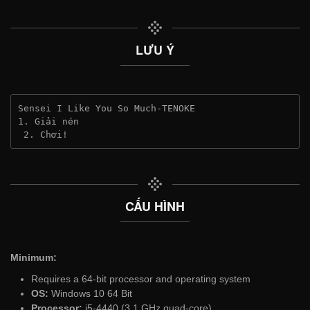
LƯU Ý
Sensei I Like You So Much-TENOKE
1. Giải nén
 2. Chơi!
CẤU HÌNH
Minimum:
Requires a 64-bit processor and operating system
OS:
Windows 10 64 Bit
Processor:
i5-4440 (3.1 GHz quad-core)