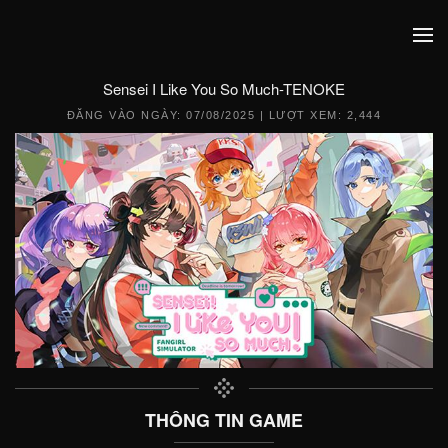
Sensei I Like You So Much-TENOKE
ĐĂNG VÀO NGÀY:
07/08/2025
| LƯỢT XEM: 2,444
THÔNG TIN GAME