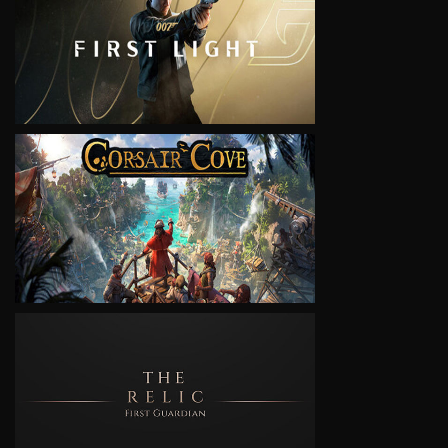
VIEW
VIEW
VIEW