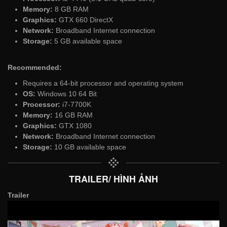
Memory:
8 GB RAM
Graphics:
GTX 660 DirectX
Network:
Broadband Internet connection
Storage:
5 GB available space
Recommended:
Requires a 64-bit processor and operating system
OS:
Windows 10 64 Bit
Processor:
i7-7700K
Memory:
16 GB RAM
Graphics:
GTX 1080
Network:
Broadband Internet connection
Storage:
10 GB available space
TRAILER/ HÌNH ẢNH
Trailer