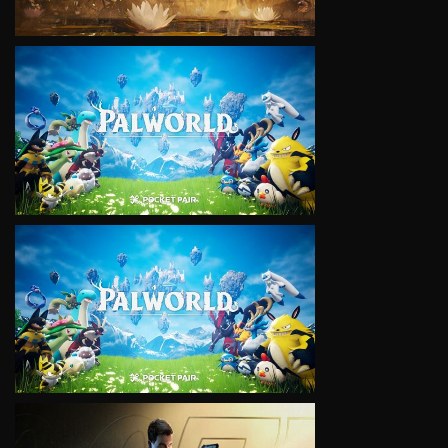
VIEW
VIEW