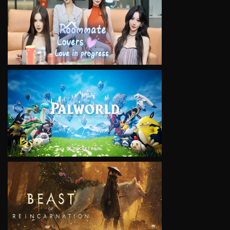
VIEW
VIEW
VIEW