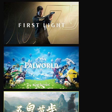
VIEW
VIEW
VIEW