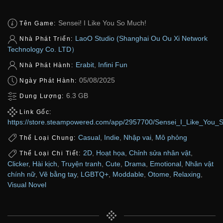
Sensei! I Like You So Much!
Tên Game:
LaoO Studio (Shanghai Ou Ou Xi Network
Nhà Phát Triển:
Technology Co. LTD）
Erabit
,
Infini Fun
Nhà Phát Hành:
05/08/2025
Ngày Phát Hành:
6.3 GB
Dung Lượng:
Link Gốc:
https://store.steampowered.com/app/2957700/Sensei_I_Like_You_
Casual
,
Indie
,
Nhập vai
,
Mô phỏng
Thể Loại Chung:
2D
,
Hoạt họa
,
Chỉnh sửa nhân vật
,
Thể Loại Chi Tiết:
Clicker
,
Hài kịch
,
Truyện tranh
,
Cute
,
Drama
,
Emotional
,
Nhân vật
chính nữ
,
Vẽ bằng tay
,
LGBTQ+
,
Moddable
,
Otome
,
Relaxing
,
Visual Novel