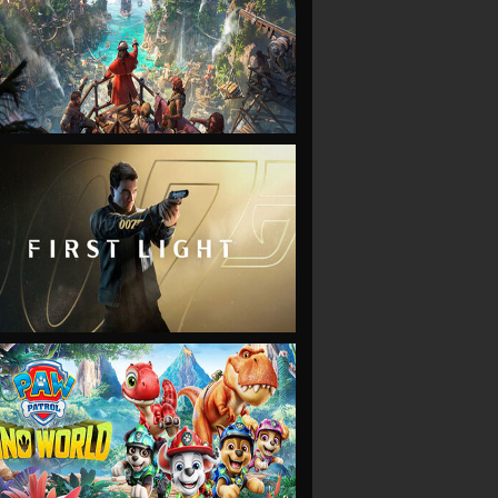
VIEW
VIEW
VIEW