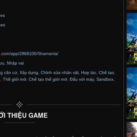
mes
mes
ed.com/app/2868100/Shamania/
lưu
,
Nhập vai
g căn cứ
,
Xây dựng
,
Chỉnh sửa nhân vật
,
Hợp tác
,
Chế tạo
,
n
,
Thế giới mở
,
Chế tạo thế giới mở
,
Đấu với máy
,
Sandbox
,
ỚI THIỆU GAME