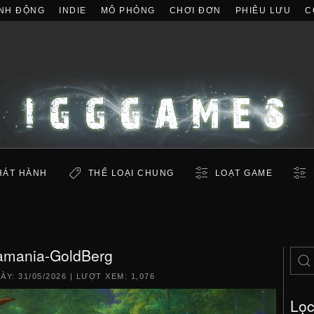
NH ĐỘNG
INDIE
MÔ PHỎNG
CHƠI ĐƠN
PHIÊU LƯU
C
HÁT HÀNH
THỂ LOẠI CHUNG
LOẠT GAME
amania-GoldBerg
GÀY:
31/05/2026
| LƯỢT XEM: 1,076
Lọ