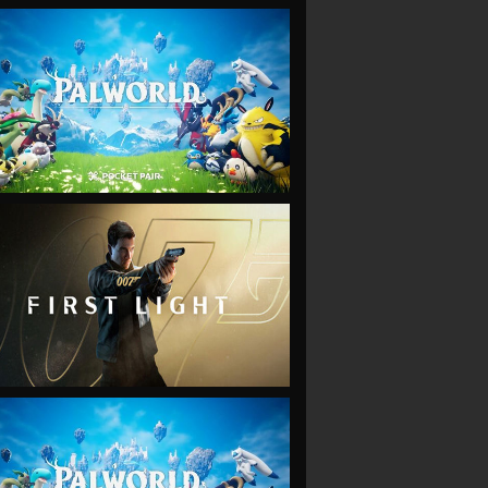
VIEW
VIEW
VIEW