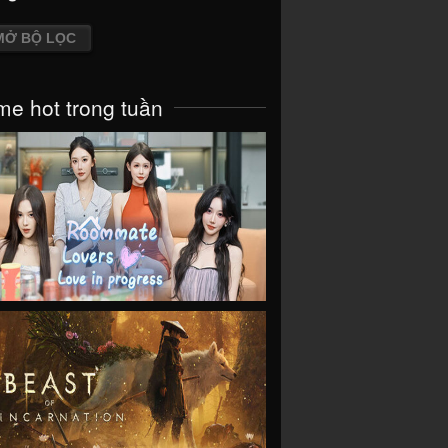
MỞ BỘ LỌC
e hot trong tuần
VIEW
VIEW