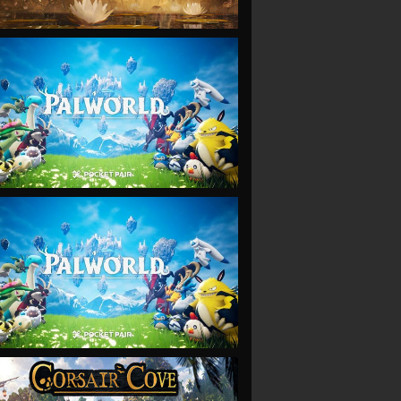
VIEW
VIEW