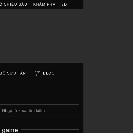
Ó CHIỀU SÂU
KHÁM PHÁ
3D
BỘ SƯU TẬP
BLOG
c game