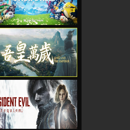
VIEW
VIEW