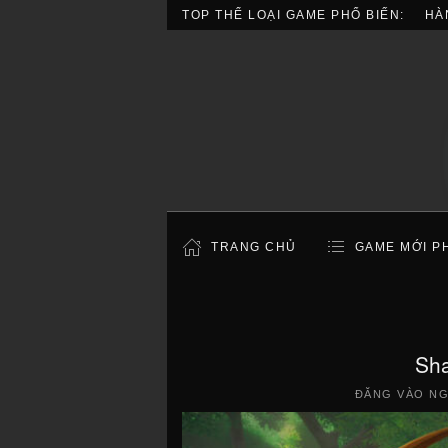
TOP THỂ LOẠI GAME PHỔ BIẾN:
HÀ
TRANG CHỦ
GAME MỚI P
Sh
ĐĂNG VÀO N