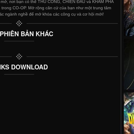
giới mở, nơi bạn có thể THỦ CÔNG, CHIẾN ĐẤU và KHÁM PHÁ
bè trong CO-OP. Mở rộng căn cứ của bạn như một trung tâm
 các ngành nghề để mở khóa các công cụ và cơ hội mới!
 PHIÊN BẢN KHÁC
NKS DOWNLOAD