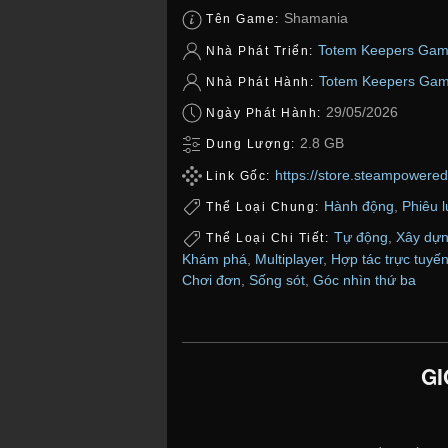
Shamania
Tên Game:
Totem Keepers Ga
Nhà Phát Triển:
Totem Keepers Ga
Nhà Phát Hành:
29/05/2026
Ngày Phát Hành:
2.8 GB
Dung Lượng:
https://store.steampower
Link Gốc:
Hành động
,
Phiêu 
Thể Loại Chung:
Tự động
,
Xây dựn
Thể Loại Chi Tiết:
Khám phá
,
Multiplayer
,
Hợp tác trực tuyế
Chơi đơn
,
Sống sót
,
Góc nhìn thứ ba
GI