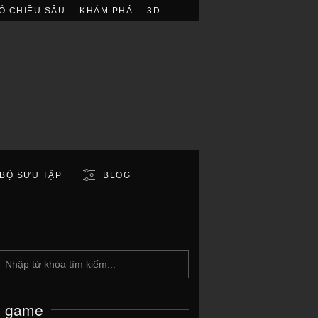
Ó CHIỀU SÂU
KHÁM PHÁ
3D
BỘ SƯU TẬP
BLOG
c game