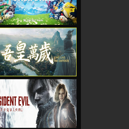
VIEW
VIEW