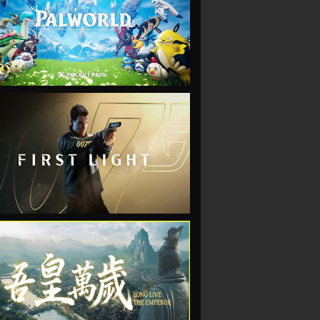
VIEW
VIEW
VIEW