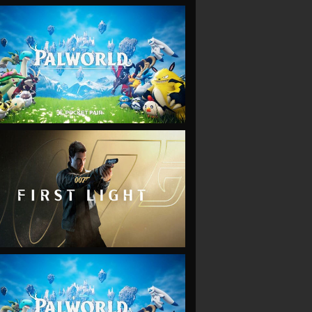
VIEW
VIEW
VIEW