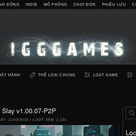
NH ĐỘNG
INDIE
MÔ PHỎNG
CHƠI ĐƠN
PHIÊU LƯU
C
HÁT HÀNH
THỂ LOẠI CHUNG
LOẠT GAME
n Slay v1.00.07-P2P
GÀY:
11/03/2025
| LƯỢT XEM: 2,201
Lọ