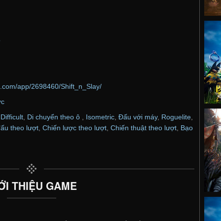
o
d.com/app/2698460/Shift_n_Slay/
ợc
,
Difficult
,
Di chuyển theo ô
,
Isometric
,
Đấu với máy
,
Roguelite
,
ấu theo lượt
,
Chiến lược theo lượt
,
Chiến thuật theo lượt
,
Bạo
ỚI THIỆU GAME