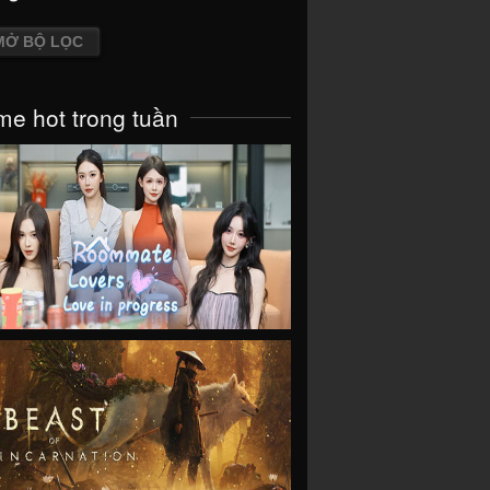
MỞ BỘ LỌC
e hot trong tuần
VIEW
VIEW