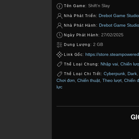
Shift'n Slay
Tên Game:
Drebot Game Studio
Nhà Phát Triển:
Drebot Game Studi
Nhà Phát Hành:
27/02/2025
Ngày Phát Hành:
2 GB
Dung Lượng:
https://store.steampowere
Link Gốc:
Nhập vai
,
Chiến lư
Thể Loại Chung:
Cyberpunk
,
Dark
Thể Loại Chi Tiết:
Chơi đơn
,
Chiến thuật
,
Theo lượt
,
Chiến đ
lực
GI