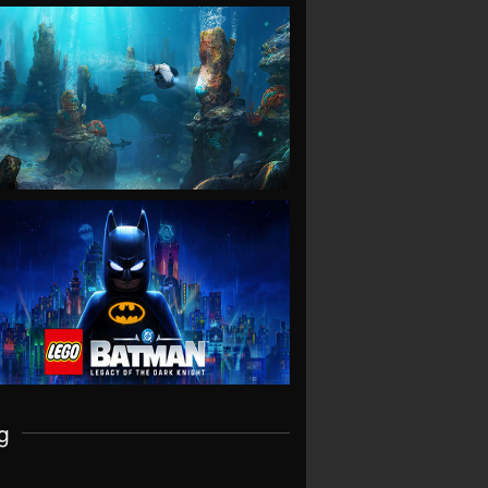
VIEW
VIEW
g