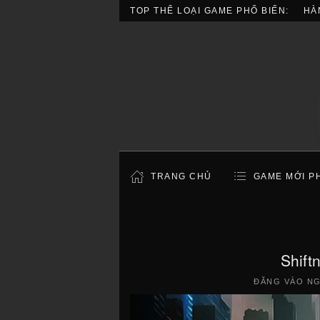
TOP THỂ LOẠI GAME PHỔ BIẾN:
HÀ
TRANG CHỦ
GAME MỚI P
Shift
ĐĂNG VÀO N