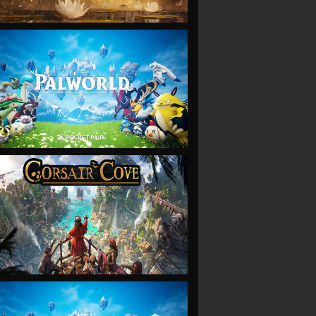
VIEW
VIEW