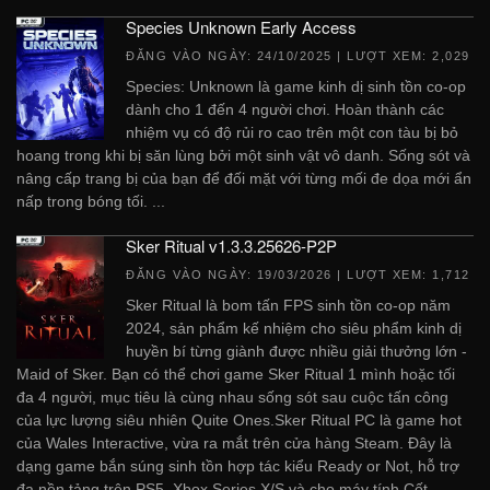
Species Unknown Early Access
ĐĂNG VÀO NGÀY:
24/10/2025
| LƯỢT XEM: 2,029
Species: Unknown là game kinh dị sinh tồn co-op
dành cho 1 đến 4 người chơi. Hoàn thành các
nhiệm vụ có độ rủi ro cao trên một con tàu bị bỏ
hoang trong khi bị săn lùng bởi một sinh vật vô danh. Sống sót và
nâng cấp trang bị của bạn để đối mặt với từng mối đe dọa mới ẩn
nấp trong bóng tối. ...
Sker Ritual v1.3.3.25626-P2P
ĐĂNG VÀO NGÀY:
19/03/2026
| LƯỢT XEM: 1,712
Sker Ritual là bom tấn FPS sinh tồn co-op năm
2024, sản phẩm kế nhiệm cho siêu phẩm kinh dị
huyền bí từng giành được nhiều giải thưởng lớn -
Maid of Sker. Bạn có thể chơi game Sker Ritual 1 mình hoặc tối
đa 4 người, mục tiêu là cùng nhau sống sót sau cuộc tấn công
của lực lượng siêu nhiên Quite Ones.Sker Ritual PC là game hot
của Wales Interactive, vừa ra mắt trên cửa hàng Steam. Đây là
dạng game bắn súng sinh tồn hợp tác kiểu Ready or Not, hỗ trợ
đa nền tảng trên PS5, Xbox Series X/S và cho máy tính.Cốt