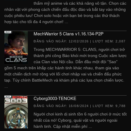
thẩm mỹ anime và các khả năng vô tận. Chọn các
nhân vật với phong cách chiến đấu độc đáo và bắt tay vào những
cuộc phiêu lưu! Chơi solo hoặc với bạn bè trong các thử thách
hợp tác cho tối đa 4 người chơi! ...
MechWarrior 5 Clans v1.16.134-P2P
ĐĂNG VÀO NGÀY:
12/02/2026
| LƯỢT XEM: 2,087
Trong MECHWARRIOR 5: CLANS, người chơi trở
thành phi công Báo khói mới trong Cuộc xâm lược
của Clan vào Nội cầu. Dẫn đầu một đội "Sao"
gồm 5 mech trên khắp các hành tinh khác nhau, tham gia vào
một chiến dịch mở rộng với lối chơi nhập vai và chiến đấu phức
tạp. Tùy chỉnh BattleMech và khám phá các lựa chọn chiến lược.
...
Cyborg3003-TENOKE
ĐĂNG VÀO NGÀY:
16/08/2024
| LƯỢT XEM: 9,788
Người chơi kinh dị sinh tồn 6 người chơi ở mức tốt
nhất của nó! Cyborg, quái vật và người ngoài
hành tinh. Cập nhật miễn phí ...