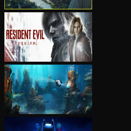
VIEW
VIEW