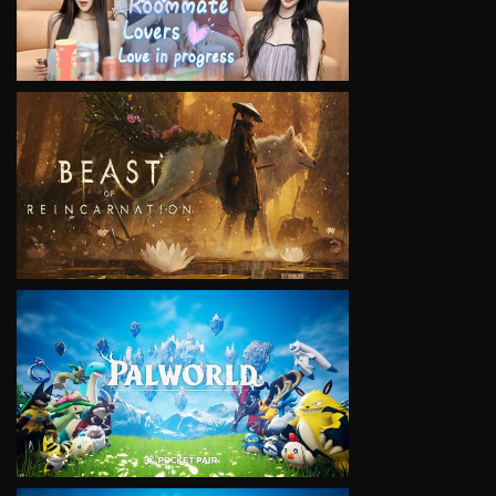
VIEW
VIEW