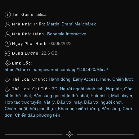
Silica
Tên Game:
Martin 'Dram' Melichárek
Nhà Phát Triển:
Bohemia Interactive
Nhà Phát Hành:
03/05/2023
Ngày Phát Hành:
22.6 GB
Dung Lượng:
Link Gốc:
https://store.steampowered.com/app/1494420/Silica/
Hành động
,
Early Access
,
Indie
,
Chiến lược
Thể Loại Chung:
3D
,
Người ngoài hành tinh
,
Hợp tác
,
Góc
Thể Loại Chi Tiết:
nhìn thứ nhất
,
Bắn súng góc nhìn thứ nhất
,
Futuristic
,
Multiplayer
,
Hợp tác trực tuyến
,
Vật lý
,
Đấu với máy
,
Đấu với người chơi
,
Chiến thuật thời gian thực
,
Khoa học viễn tưởng
,
Bắn súng
,
Chơi
đơn
,
Chiến đấu phương tiện