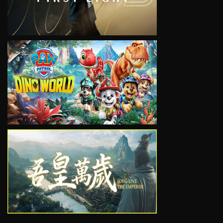
VIEW
VIEW