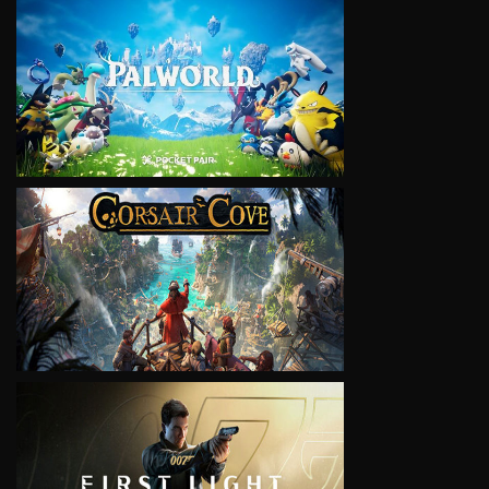
VIEW
VIEW
VIEW