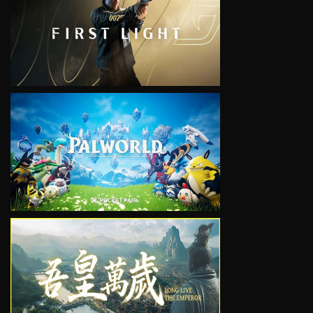
VIEW
VIEW
VIEW