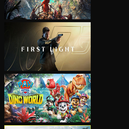
VIEW
VIEW