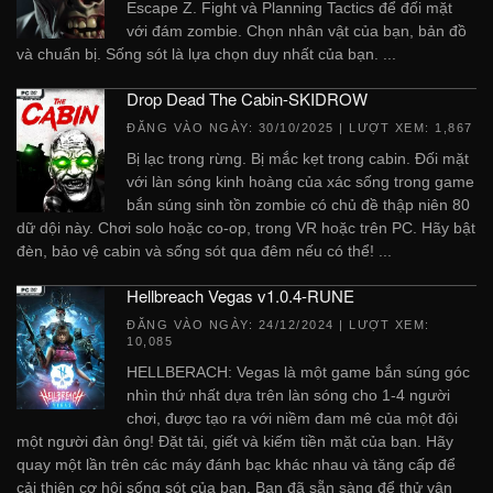
Escape Z. Fight và Planning Tactics để đối mặt
với đám zombie. Chọn nhân vật của bạn, bản đồ
và chuẩn bị. Sống sót là lựa chọn duy nhất của bạn. ...
Drop Dead The Cabin-SKIDROW
ĐĂNG VÀO NGÀY:
30/10/2025
| LƯỢT XEM: 1,867
Bị lạc trong rừng. Bị mắc kẹt trong cabin. Đối mặt
với làn sóng kinh hoàng của xác sống trong game
bắn súng sinh tồn zombie có chủ đề thập niên 80
dữ dội này. Chơi solo hoặc co-op, trong VR hoặc trên PC. Hãy bật
đèn, bảo vệ cabin và sống sót qua đêm nếu có thể! ...
Hellbreach Vegas v1.0.4-RUNE
ĐĂNG VÀO NGÀY:
24/12/2024
| LƯỢT XEM:
10,085
HELLBERACH: Vegas là một game bắn súng góc
nhìn thứ nhất dựa trên làn sóng cho 1-4 người
chơi, được tạo ra với niềm đam mê của một đội
một người đàn ông! Đặt tải, giết và kiếm tiền mặt của bạn. Hãy
quay một lần trên các máy đánh bạc khác nhau và tăng cấp để
cải thiện cơ hội sống sót của bạn. Bạn đã sẵn sàng để thử vận ​​