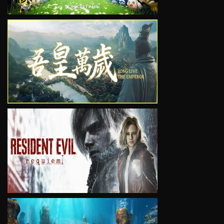
VIEW
VIEW