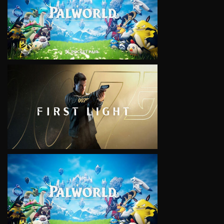
VIEW
VIEW
VIEW