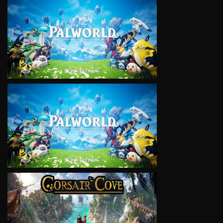
VIEW
VIEW
VIEW