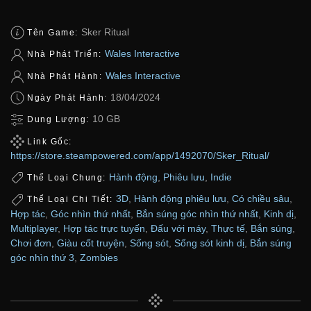
Sker Ritual
Tên Game:
Wales Interactive
Nhà Phát Triển:
Wales Interactive
Nhà Phát Hành:
18/04/2024
Ngày Phát Hành:
10 GB
Dung Lượng:
Link Gốc:
https://store.steampowered.com/app/1492070/Sker_Ritual/
Hành động
,
Phiêu lưu
,
Indie
Thể Loại Chung:
3D
,
Hành động phiêu lưu
,
Có chiều sâu
,
Thể Loại Chi Tiết:
Hợp tác
,
Góc nhìn thứ nhất
,
Bắn súng góc nhìn thứ nhất
,
Kinh dị
,
Multiplayer
,
Hợp tác trực tuyến
,
Đấu với máy
,
Thực tế
,
Bắn súng
,
Chơi đơn
,
Giàu cốt truyện
,
Sống sót
,
Sống sót kinh dị
,
Bắn súng
góc nhìn thứ 3
,
Zombies