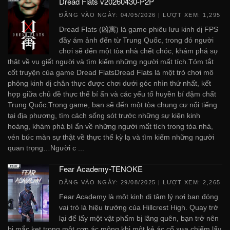
Dread Flats v20260430-P2P
ĐĂNG VÀO NGÀY:
04/05/2026
| LƯỢT XEM: 1,295
Dread Flats (凶寓) là game phiêu lưu kinh dị FPS
đầy ám ảnh đến từ Trung Quốc, trong đó người
chơi sẽ đến một tòa nhà chết chóc, khám phá sự
thật về vụ giết người và tìm kiếm những người mất tích.Tóm tắt
cốt truyện của game Dread FlatsDread Flats là một trò chơi mô
phỏng kinh dị chân thực được chơi dưới góc nhìn thứ nhất, kết
hợp giữa chủ đề thực thể bí ẩn và các yếu tố huyền bí đậm chất
Trung Quốc.Trong game, bạn sẽ đến một tòa chung cư nổi tiếng
tại địa phương, tìm cách sống sót trước những sự kiện kinh
hoàng, khám phá bí ẩn về những người mất tích trong tòa nhà,
vén bức màn sự thật về thực thể kỳ lạ và tìm kiếm những người
quan trọng…Người c ...
Fear Academy-TENOKE
ĐĂNG VÀO NGÀY:
29/08/2025
| LƯỢT XEM: 2,265
Fear Academy là một kinh dị tâm lý nơi bạn đóng
vai trò là hiệu trưởng của Hillcrest High. Quay trở
lại để lấy một vật phẩm bị lãng quên, bạn trở nên
bị mắc kẹt trong một cơn ác mộng khi một kẻ ác cổ xưa chiếm lấy