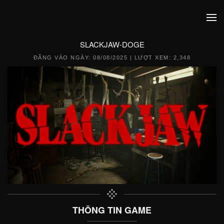
SLACKJAW-DOGE
ĐĂNG VÀO NGÀY:
08/08/2025
| LƯỢT XEM: 2,348
THÔNG TIN GAME