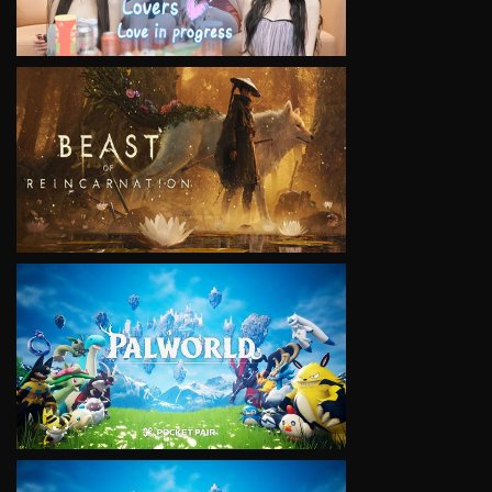
VIEW
VIEW