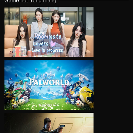
Game hot trong tháng
VIEW
VIEW