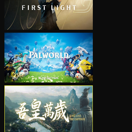
VIEW
VIEW
VIEW