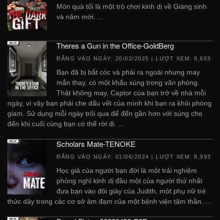
Món quà tối là một trò chơi kinh dị về Giáng sinh
và năm mới. ...
Theres a Gun in the Office-GoldBerg
ĐĂNG VÀO NGÀY:
20/02/2025
| LƯỢT XEM: 9,653
Bạn đã bị bắt cóc và phải ra ngoài nhưng may
mắn thay, có một khẩu súng trong văn phòng.
Thật không may, Captor của bạn trở về nhà mỗi
ngày, vì vậy bạn phải che dấu vết của mình khi bạn ra khỏi phòng
giam. Sử dụng mỗi ngày trôi qua để đến gần hơn với súng cho
đến khi cuối cùng bạn có thể rời đi. ...
Scholars Mate-TENOKE
ĐĂNG VÀO NGÀY:
01/06/2024
| LƯỢT XEM: 8,993
Học giả của người bạn đời là một trải nghiệm
phòng nghỉ kinh dị đầu một của người thứ nhất
đưa bạn vào đôi giày của Judith, một phụ nữ trẻ
thức dậy trong các cơ sở ảm đạm của một bệnh viện tâm thần. ...