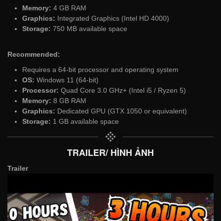
Memory:
4 GB RAM
Graphics:
Integrated Graphics (Intel HD 4000)
Storage:
750 MB available space
Recommended:
Requires a 64-bit processor and operating system
OS:
Windows 11 (64-bit)
Processor:
Quad Core 3.0 GHz+ (Intel i5 / Ryzen 5)
Memory:
8 GB RAM
Graphics:
Dedicated GPU (GTX 1050 or equivalent)
Storage:
1 GB available space
TRAILER/ HÌNH ẢNH
Trailer