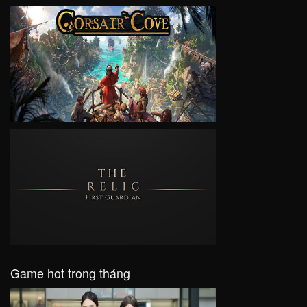
VIEW
VIEW
Game hot trong tháng