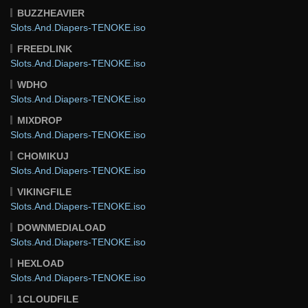
BUZZHEAVIER
Slots.And.Diapers-TENOKE.iso
FREEDLINK
Slots.And.Diapers-TENOKE.iso
WDHO
Slots.And.Diapers-TENOKE.iso
MIXDROP
Slots.And.Diapers-TENOKE.iso
CHOMIKUJ
Slots.And.Diapers-TENOKE.iso
VIKINGFILE
Slots.And.Diapers-TENOKE.iso
DOWNMEDIALOAD
Slots.And.Diapers-TENOKE.iso
HEXLOAD
Slots.And.Diapers-TENOKE.iso
1CLOUDFILE