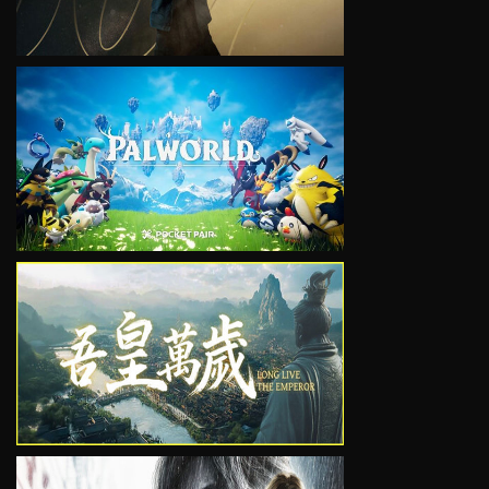
VIEW
VIEW