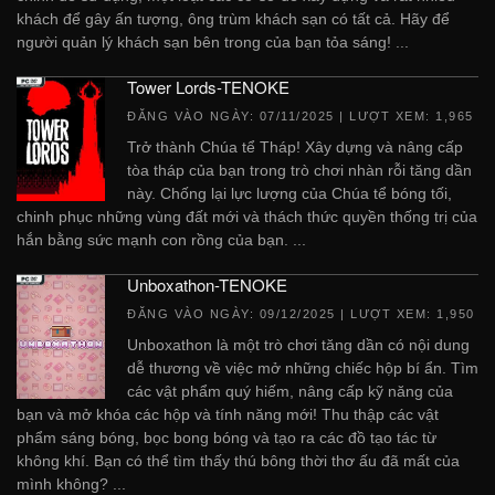
khách để gây ấn tượng, ông trùm khách sạn có tất cả. Hãy để
người quản lý khách sạn bên trong của bạn tỏa sáng! ...
Tower Lords-TENOKE
ĐĂNG VÀO NGÀY:
07/11/2025
| LƯỢT XEM: 1,965
Trở thành Chúa tể Tháp! Xây dựng và nâng cấp
tòa tháp của bạn trong trò chơi nhàn rỗi tăng dần
này. Chống lại lực lượng của Chúa tể bóng tối,
chinh phục những vùng đất mới và thách thức quyền thống trị của
hắn bằng sức mạnh con rồng của bạn. ...
Unboxathon-TENOKE
ĐĂNG VÀO NGÀY:
09/12/2025
| LƯỢT XEM: 1,950
Unboxathon là một trò chơi tăng dần có nội dung
dễ thương về việc mở những chiếc hộp bí ẩn. Tìm
các vật phẩm quý hiếm, nâng cấp kỹ năng của
bạn và mở khóa các hộp và tính năng mới! Thu thập các vật
phẩm sáng bóng, bọc bong bóng và tạo ra các đồ tạo tác từ
không khí. Bạn có thể tìm thấy thú bông thời thơ ấu đã mất của
mình không? ...