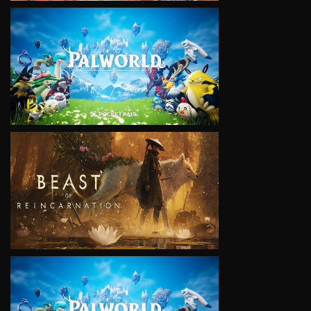
VIEW
VIEW