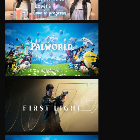
VIEW
VIEW