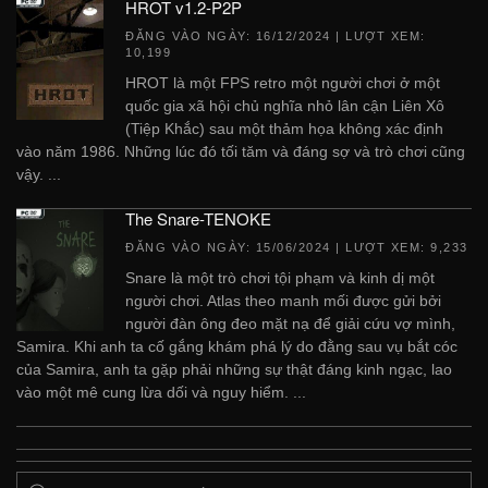
HROT v1.2-P2P
ĐĂNG VÀO NGÀY:
16/12/2024
| LƯỢT XEM:
10,199
HROT là một FPS retro một người chơi ở một
quốc gia xã hội chủ nghĩa nhỏ lân cận Liên Xô
(Tiệp Khắc) sau một thảm họa không xác định
vào năm 1986. Những lúc đó tối tăm và đáng sợ và trò chơi cũng
vậy. ...
The Snare-TENOKE
ĐĂNG VÀO NGÀY:
15/06/2024
| LƯỢT XEM: 9,233
Snare là một trò chơi tội phạm và kinh dị một
người chơi. Atlas theo manh mối được gửi bởi
người đàn ông đeo mặt nạ để giải cứu vợ mình,
Samira. Khi anh ta cố gắng khám phá lý do đằng sau vụ bắt cóc
của Samira, anh ta gặp phải những sự thật đáng kinh ngạc, lao
vào một mê cung lừa dối và nguy hiểm. ...