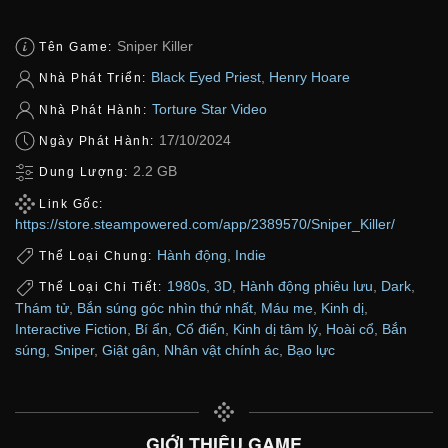
Sniper Killer
Tên Game:
Black Eyed Priest
,
Henry Hoare
Nhà Phát Triển:
Torture Star Video
Nhà Phát Hành:
17/10/2024
Ngày Phát Hành:
2.2 GB
Dung Lượng:
Link Gốc:
https://store.steampowered.com/app/2389570/Sniper_Killer/
Hành động
,
Indie
Thể Loại Chung:
1980s
,
3D
,
Hành động phiêu lưu
,
Dark
,
Thể Loại Chi Tiết:
Thám tử
,
Bắn súng góc nhìn thứ nhất
,
Máu me
,
Kinh dị
,
Interactive Fiction
,
Bí ẩn
,
Cổ điển
,
Kinh dị tâm lý
,
Hoài cổ
,
Bắn
súng
,
Sniper
,
Giật gân
,
Nhân vật chính ác
,
Bạo lực
GIỚI THIỆU GAME