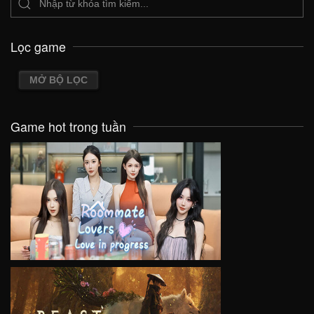
Lọc game
MỞ BỘ LỌC
Game hot trong tuần
VIEW