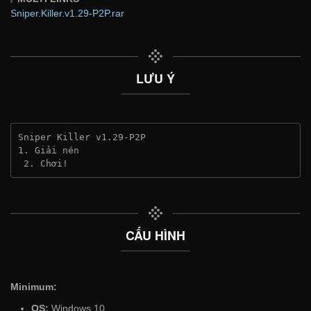
Sniper.Killer.v1.29-P2P.rar
LƯU Ý
Sniper Killer v1.29-P2P
1. Giải nén
 2. Chơi!
CẤU HÌNH
Minimum:
OS:
Windows 10