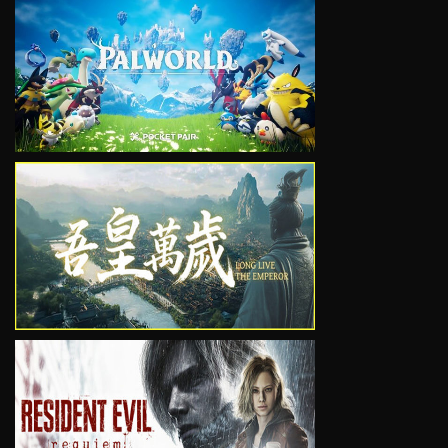
VIEW
VIEW
VIEW