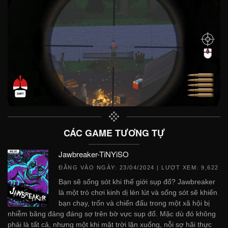
CÁC GAME TƯƠNG TỰ
Jawbreaker-TiNYiSO
ĐĂNG VÀO NGÀY:
23/04/2024
| LƯỢT XEM: 9,622
Bạn sẽ sống sót khi thế giới sụp đổ? Jawbreaker
là một trò chơi kinh dị lén lút và sống sót sẽ khiến
bạn chạy, trốn và chiến đấu trong một xã hội bị
nhiễm băng đảng đáng sợ trên bờ vực sụp đổ. Mặc dù đó không
phải là tất cả, nhưng một khi mặt trời lặn xuống, nỗi sợ hãi thực