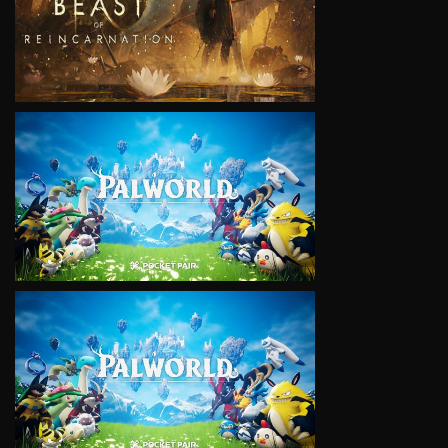
VIEW
VIEW
VIEW