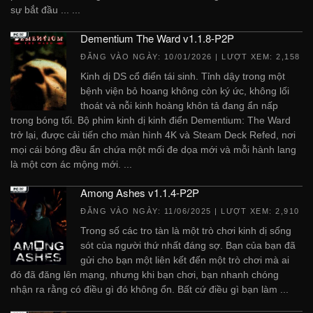
sự bắt đầu ... ...
Dementium The Ward v1.1.8-P2P
ĐĂNG VÀO NGÀY:
10/01/2026
| LƯỢT XEM: 2,158
Kinh dị DS cổ điển tái sinh. Tỉnh dậy trong một
bệnh viện bỏ hoang không còn ký ức, không lối
thoát và nỗi kinh hoàng khôn tả đang ẩn nấp
trong bóng tối. Bộ phim kinh dị kinh điển Dementium: The Ward
trở lại, được cải tiến cho màn hình 4K và Steam Deck Refed, nơi
mọi cái bóng đều ẩn chứa một mối đe dọa mới và mỗi hành lang
là một cơn ác mộng mới. ...
Among Ashes v1.1.4-P2P
ĐĂNG VÀO NGÀY:
11/06/2025
| LƯỢT XEM: 2,910
Trong số các tro tàn là một trò chơi kinh dị sống
sót của người thứ nhất đáng sợ. Bạn của bạn đã
gửi cho bạn một liên kết đến một trò chơi mà ai
đó đã đăng lên mạng, nhưng khi bạn chơi, bạn nhanh chóng
nhận ra rằng có điều gì đó không ổn. Bất cứ điều gì bạn làm ...