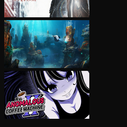
VIEW
VIEW