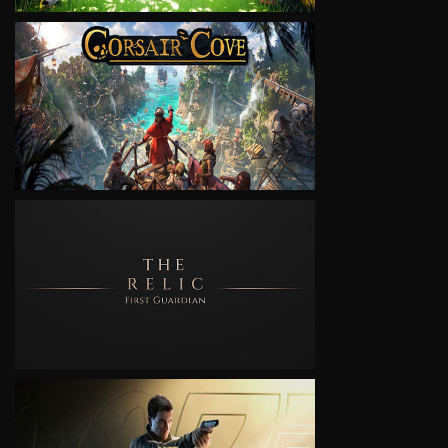
VIEW
VIEW