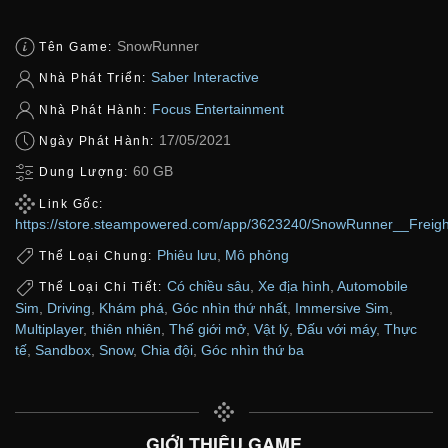
SnowRunner
Tên Game:
Saber Interactive
Nhà Phát Triển:
Focus Entertainment
Nhà Phát Hành:
17/05/2021
Ngày Phát Hành:
60 GB
Dung Lượng:
Link Gốc:
https://store.steampowered.com/app/3623240/SnowRunner__Freigh
Phiêu lưu
,
Mô phỏng
Thể Loại Chung:
Có chiều sâu
,
Xe địa hình
,
Automobile
Thể Loại Chi Tiết:
Sim
,
Driving
,
Khám phá
,
Góc nhìn thứ nhất
,
Immersive Sim
,
Multiplayer
,
thiên nhiên
,
Thế giới mở
,
Vật lý
,
Đấu với máy
,
Thực
tế
,
Sandbox
,
Snow
,
Chia đội
,
Góc nhìn thứ ba
GIỚI THIỆU GAME