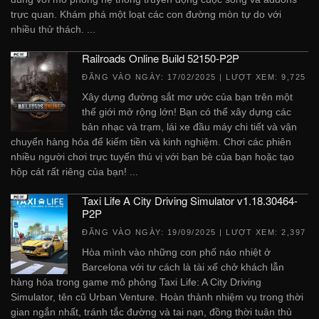
trực quan. Khám phá một loạt các con đường mòn tự do với
nhiều thử thách. ...
Railroads Online Build 52150-P2P
ĐĂNG VÀO NGÀY:
17/02/2025
| LƯỢT XEM: 9,725
Xây dựng đường sắt mơ ước của bạn trên một
thế giới mở rộng lớn! Bạn có thể xây dựng các
bản nhạc và trạm, lái xe đầu máy chi tiết và vận
chuyển hàng hóa để kiếm tiền và kinh nghiệm. Chơi các phiên
nhiều người chơi trực tuyến thú vị với bạn bè của bạn hoặc tạo
hộp cát rất riêng của bạn! ...
Taxi Life A City Driving Simulator v1.18.30464-
P2P
ĐĂNG VÀO NGÀY:
19/09/2025
| LƯỢT XEM: 2,397
Hòa mình vào những con phố náo nhiệt ở
Barcelona với tư cách là tài xế chở khách lẫn
hàng hóa trong game mô phỏng Taxi Life: A City Driving
Simulator, tên cũ Urban Venture. Hoàn thành nhiệm vụ trong thời
gian ngắn nhất, tránh tắc đường và tai nạn, đồng thời tuân thủ