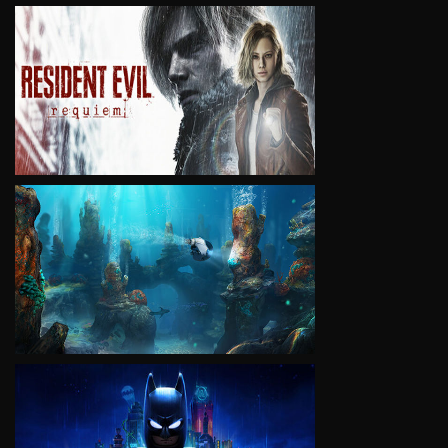
VIEW
VIEW
VIEW