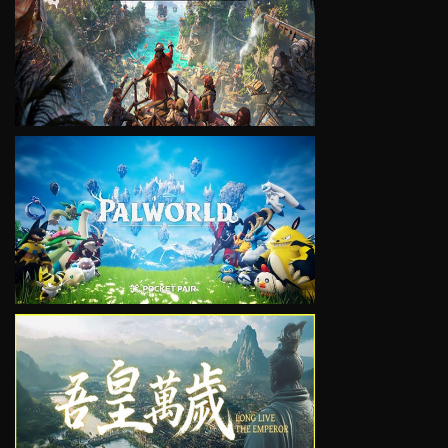
VIEW
VIEW
VIEW