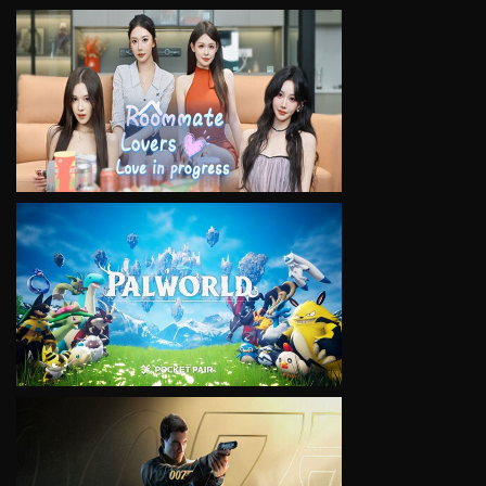
VIEW
VIEW
VIEW