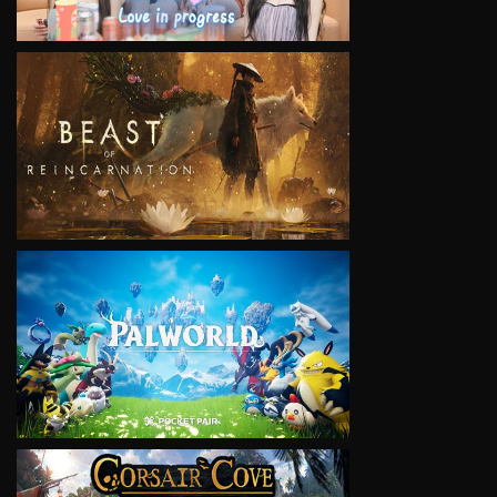
VIEW
VIEW