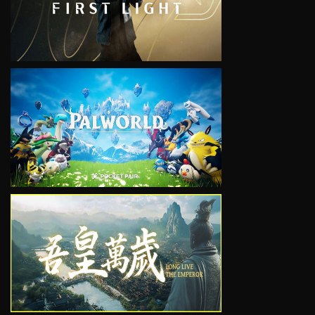
VIEW
VIEW