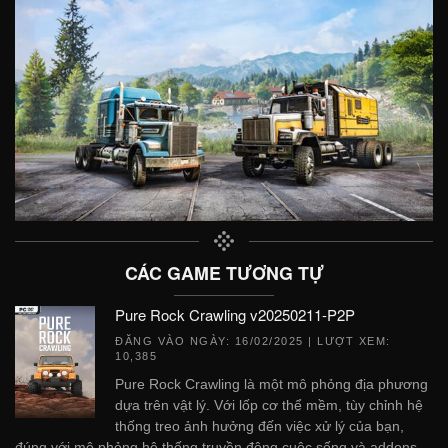
CÁC GAME TƯƠNG TỰ
Pure Rock Crawling v20250211-P2P
ĐĂNG VÀO NGÀY:
16/02/2025
| LƯỢT XEM:
10,385
Pure Rock Crawling là một mô phỏng địa phương
dựa trên vật lý. Với lốp cơ thể mềm, tùy chỉnh hệ
thống treo ảnh hưởng đến việc xử lý của bạn,
đúng với mô phỏng hệ thống truyền động cuộc sống và addons