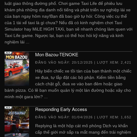
luật giao thông đường phố. Chơi game Taxi Life để phiêu lưu
khám phá những địa danh nổi tiếng và phát triển sự nghiệp lái xe
của bạn ngay hôm nay!Bạn đã bao giờ tự hỏi: Công việc cụ thể
của 1 tài xế taxi là gì chưa? Nếu đã có kinh nghiệm chơi Taxi
Simulator hay MiLE HiGH TAXi, bạn sẽ nhanh chóng làm quen với
Taxi Life game. Ngược lại, bạn có thể học hỏi kỹ năng và kinh
nghiệm lái ...
Mon Bazou-TENOKE
ĐĂNG VÀO NGÀY:
20/12/2025
| LƯỢT XEM: 2,421
Hãy biến chiếc xe tồi tàn của bạn thành một chiếc
xe đua, tự lắp đặt các bộ phận. Kiếm tiền bằng
cách chặt gỗ, đua xe vào ban đêm hoặc giao
bánh pizza. Có lẽ bạn muốn quản lý một lán đường hoặc xây cho
mình một gara lớn? ...
Responding Early Access
ĐĂNG VÀO NGÀY:
01/04/2026
| LƯỢT XEM: 1,652
Replying là một hộp cát mô phỏng Dịch vụ khẩn
cấp thế giới mở sắp ra mắt mang đến trải nghiệm