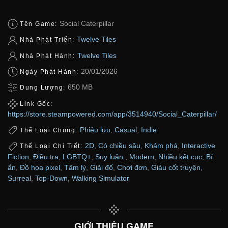
Social Caterpillar
Tên Game:
Twelve Tiles
Nhà Phát Triển:
Twelve Tiles
Nhà Phát Hành:
20/01/2026
Ngày Phát Hành:
650 MB
Dung Lượng:
Link Gốc:
https://store.steampowered.com/app/3514940/Social_Caterpillar/
Phiêu lưu
,
Casual
,
Indie
Thể Loại Chung:
2D
,
Có chiều sâu
,
Khám phá
,
Interactive
Thể Loại Chi Tiết:
Fiction
,
Điều tra
,
LGBTQ+
,
Suy luận
,
Modern
,
Nhiều kết cục
,
Bí
ẩn
,
Đồ họa pixel
,
Tâm lý
,
Giải đố
,
Chơi đơn
,
Giàu cốt truyện
,
Surreal
,
Top-Down
,
Walking Simulator
GIỚI THIỆU GAME