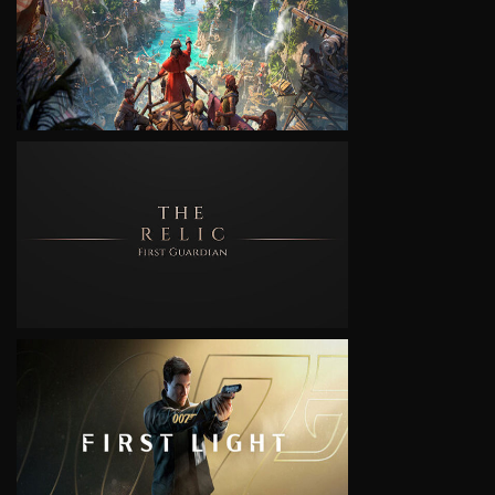
VIEW
VIEW
VIEW