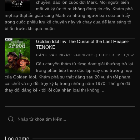
chuyền, đảo lộn cuộc đời Mark. Mọi người biến
mất và ký ức tỏ ra không đáng tin cậy. Khám phá
một sự thật ẩn giấu cùng Mark và những người bạn của anh ấy
trong cuộc phiêu lưu kể chuyện này và chạy đua để làm sáng tỏ
bí ẩn trước khi quá muộn. ...
Golden Idol Inv The Curse of the Last Reaper-
TENOKE
ĐĂNG VÀO NGÀY:
24/09/2025
| LƯỢT XEM: 1,962
Câu chuyện thám tử từng đoạt giải thưởng trở lại
trong phần tiếp theo độc lập này cho trường hợp
của Golden Idol. Khám phá sự thật đằng sau 20 vụ án tội phạm,
cái chết và sự đồi trụy kỳ lạ trong những năm 1970. Thế giới đã
thay đổi đáng kể - tội lỗi của nhân loại thì không. ...
Lọc game