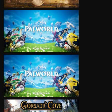
VIEW
VIEW