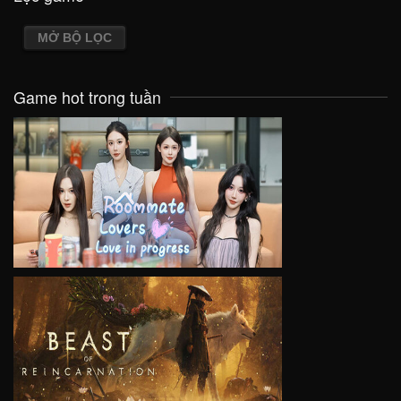
MỞ BỘ LỌC
Game hot trong tuần
VIEW
VIEW