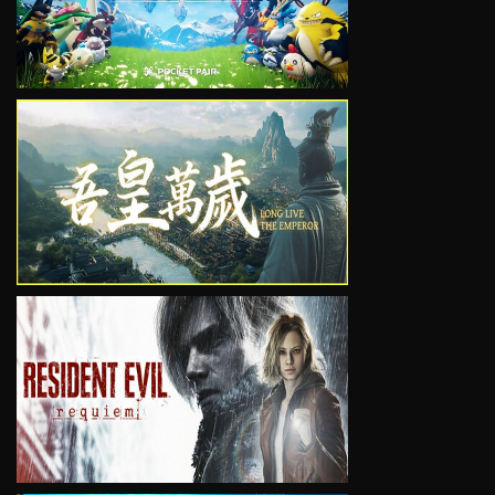
VIEW
VIEW