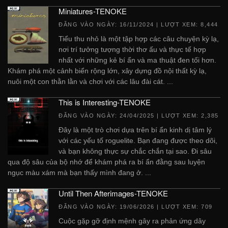
Miniatures-TENOKE
ĐĂNG VÀO NGÀY:
16/11/2024
| LƯỢT XEM: 8,444
Tiểu thu nhỏ là một tập hợp các câu chuyện kỳ ​​lạ,
nơi trí tưởng tượng thời thơ ấu và thực tế hợp
nhất với những kẻ bí ẩn và ma thuật đen tối hơn.
Khám phá một cảnh biển rộng lớn, xây dựng đồ nội thất kỳ lạ,
nuôi một con thằn lằn và chơi với các lâu đài cát. ...
This is Interesting-TENOKE
ĐĂNG VÀO NGÀY:
24/04/2025
| LƯỢT XEM: 2,385
Đây là một trò chơi dựa trên bí ẩn kinh dị tâm lý
với các yếu tố roguelite. Bạn đang được theo dõi,
và bạn không thực sự chắc chắn tại sao. Đi sâu
qua độ sâu của bộ nhớ để khám phá ra bí ẩn đằng sau luyện
ngục màu xám mà bạn thấy mình đang ở. ...
Until Then Afterimages-TENOKE
ĐĂNG VÀO NGÀY:
19/06/2026
| LƯỢT XEM: 709
Cuộc gặp gỡ định mệnh gây ra phản ứng dây