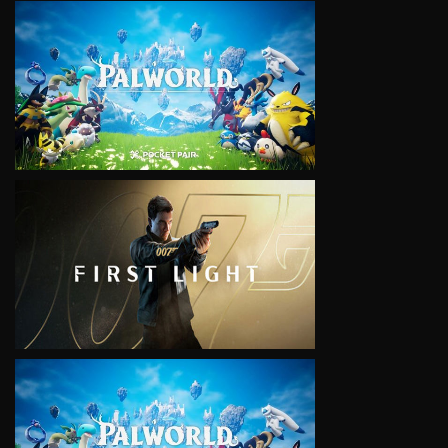
VIEW
VIEW
VIEW