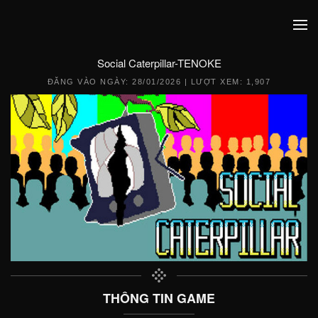
Social Caterpillar-TENOKE
ĐĂNG VÀO NGÀY:
28/01/2026
| LƯỢT XEM: 1,907
THÔNG TIN GAME