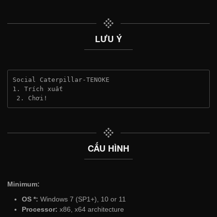
LƯU Ý
Social Caterpillar-TENOKE
1. Trích xuất
 2. Chơi!
CẤU HÌNH
Minimum:
OS *:
Windows 7 (SP1+), 10 or 11
Processor:
x86, x64 architecture