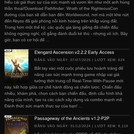
hiểu cái giá thực sự của sức mạnh và vươn lên như một anh hùng
thần thoại!Download Pathfinder: Wrath of the RighteousCon
đường của bạn sẽ dẫn bạn đến Worldwound, nơi mà một khe nứt
đến Abyss đã giải phóng nỗi kinh hoàng trên khắp vùng đất.
Trong hơn một thế kỷ, các quốc gia láng giềng đã chiến đấu
không ngừng nghỉ, cố gắng đánh đuổi kẻ thù - nhưng vô ích. Bây
giờ, bạn có cơ hội để ...
Elengard Ascension v2.2.2 Early Access
ĐĂNG VÀO NGÀY:
07/07/2026
| LƯỢT XEM: 624
Bắt tay vào một cuộc phiêu lưu hoành tráng để
nâng cao sức mạnh trong game nhập vai giả
tưởng thời trung cổ Real-Time-With-Pause mới
này, kết hợp giữa cơ chế hành động và chiến lược. Chiến đấu
nhiều, khám phá, chọn cách bạn chiến đấu, định cấu hình khả
năng của mình, tạo ra các cách xây dựng và combo mạnh mẽ.
Đánh thức sức mạnh thực sự của bạn! ...
Passageway of the Ancients v1.2-P2P
ĐĂNG VÀO NGÀY:
31/12/2024
| LƯỢT XEM: 8,119