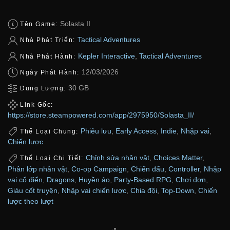
Solasta II
Tên Game:
Tactical Adventures
Nhà Phát Triển:
Kepler Interactive
,
Tactical Adventures
Nhà Phát Hành:
12/03/2026
Ngày Phát Hành:
30 GB
Dung Lượng:
Link Gốc:
https://store.steampowered.com/app/2975950/Solasta_II/
Phiêu lưu
,
Early Access
,
Indie
,
Nhập vai
,
Thể Loại Chung:
Chiến lược
Chỉnh sửa nhân vật
,
Choices Matter
,
Thể Loại Chi Tiết:
Phân lớp nhân vật
,
Co-op Campaign
,
Chiến đấu
,
Controller
,
Nhập
vai cổ điển
,
Dragons
,
Huyền ảo
,
Party-Based RPG
,
Chơi đơn
,
Giàu cốt truyện
,
Nhập vai chiến lược
,
Chia đội
,
Top-Down
,
Chiến
lược theo lượt