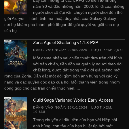
Lấy cảm hứng từ các CRPG cổ điển từ những
năm 90 và đầu những năm 2000, lối đi của những
người chơi cổ đại vận chuyển người chơi đến thế
giới Aieryon - hành tinh ma thuật duy nhất của Galaxy Galaxy -
nơi họ khám phá thành phố Ithgar để giải quyết vụ giết cha mẹ
của họ. ...
Zoria Age of Shattering v1.1.8-P2P
ĐĂNG VÀO NGÀY:
22/05/2025
| LƯỢT XEM: 2,672
Một game nhập vai chiến thuật dựa trên đội hình
với trận chiến, tiền đồn và quản lý người theo dõi
chất lỏng, được đặt trong thế giới giả tưởng mở
rộng của Zoria. Dẫn dắt một đội gồm bốn anh hùng với các kỹ
năng và đặc quyền độc đáo của họ. Mỗi thành viên trong nhóm
đóng góp cho các trận chiến thực hiện. ...
Guild Saga Vanished Worlds Early Access
ĐĂNG VÀO NGÀY:
13/10/2024
| LƯỢT XEM:
10,638
Trong chuyến đi đầu tiên của bạn với Hiệp hội
anh hùng, con tàu của bạn bị lật úp bởi một