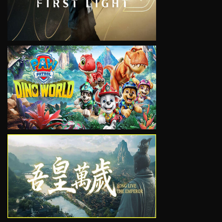
VIEW
VIEW