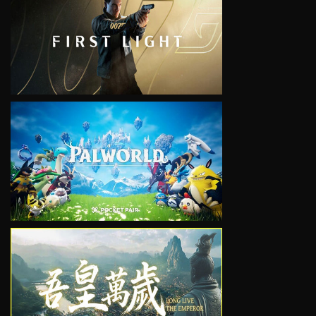
VIEW
VIEW
VIEW