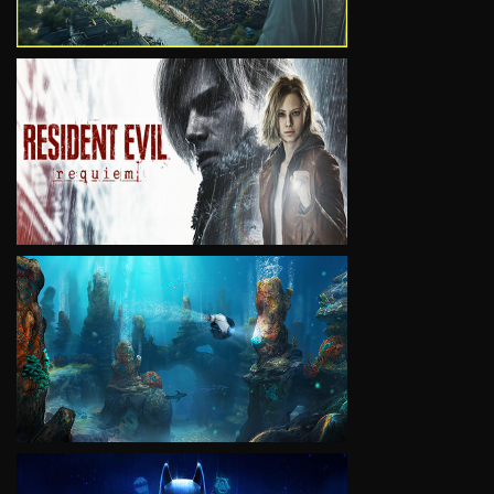
VIEW
VIEW