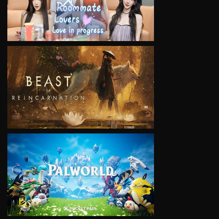
VIEW
VIEW