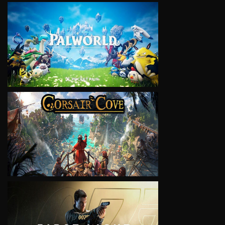
VIEW
VIEW
VIEW