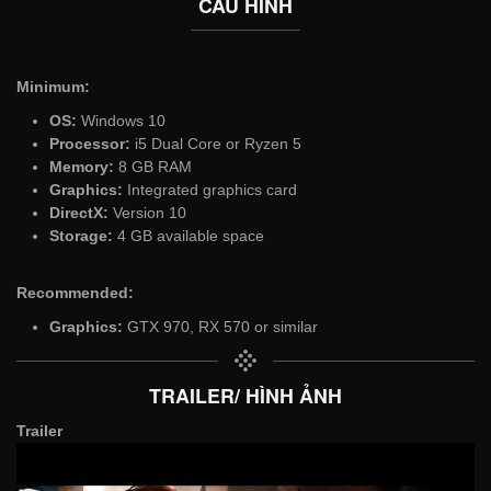
CẤU HÌNH
Minimum:
OS:
Windows 10
Processor:
i5 Dual Core or Ryzen 5
Memory:
8 GB RAM
Graphics:
Integrated graphics card
DirectX:
Version 10
Storage:
4 GB available space
Recommended:
Graphics:
GTX 970, RX 570 or similar
TRAILER/ HÌNH ẢNH
Trailer