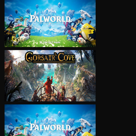
VIEW
VIEW
VIEW