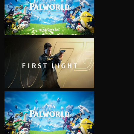
VIEW
VIEW
VIEW