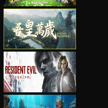
VIEW
VIEW