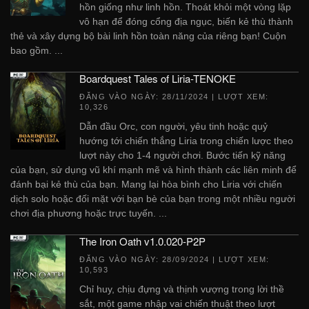
hồn giống như linh hồn. Thoát khỏi một vòng lặp
vô hạn để đóng cổng địa ngục, biến kẻ thù thành
thẻ và xây dựng bộ bài linh hồn toàn năng của riêng bạn! Cuộn
bao gồm. ...
Boardquest Tales of Liria-TENOKE
ĐĂNG VÀO NGÀY:
28/11/2024
| LƯỢT XEM:
10,326
Dẫn đầu Orc, con người, yêu tinh hoặc quỷ
hướng tới chiến thắng Liria trong chiến lược theo
lượt này cho 1-4 người chơi. Bước tiến kỹ năng
của bạn, sử dụng vũ khí mạnh mẽ và hình thành các liên minh để
đánh bại kẻ thù của bạn. Mang lại hòa bình cho Liria với chiến
dịch solo hoặc đối mặt với bạn bè của bạn trong một nhiều người
chơi địa phương hoặc trực tuyến. ...
The Iron Oath v1.0.020-P2P
ĐĂNG VÀO NGÀY:
28/09/2024
| LƯỢT XEM:
10,593
Chỉ huy, chịu đựng và thịnh vượng trong lời thề
sắt, một game nhập vai chiến thuật theo lượt