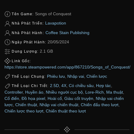
Songs of Conquest
Tên Game:
Lavapotion
Nhà Phát Triển:
Coffee Stain Publishing
Nhà Phát Hành:
20/05/2024
Ngày Phát Hành:
2.1 GB
Dung Lượng:
Link Gốc:
https://store.steampowered.com/app/867210/Songs_of_Conquest/
Phiêu lưu
,
Nhập vai
,
Chiến lược
Thể Loại Chung:
2.5D
,
4X
,
Có chiều sâu
,
Hợp tác
,
Thể Loại Chi Tiết:
Controller
,
Huyền ảo
,
Nhiều người cục bộ
,
Lore-Rich
,
Ma thuật
,
Cổ điển
,
Đồ họa pixel
,
Hoài cổ
,
Giàu cốt truyện
,
Nhập vai chiến
lược
,
Chiến thuật
,
Nhập vai chiến thuật
,
Chiến đấu theo lượt
,
Chiến lược theo lượt
,
Chiến thuật theo lượt