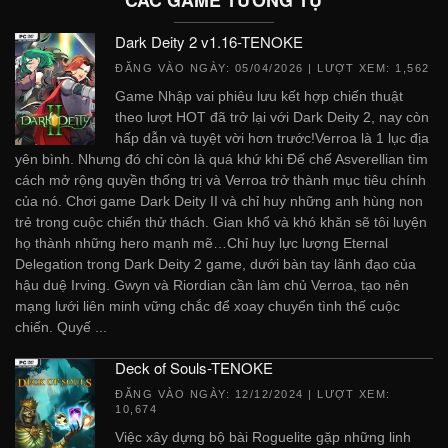
Dark Deity 2 v1.16-TENOKE
ĐĂNG VÀO NGÀY:
05/04/2026
| LƯỢT XEM: 1,562
Game Nhập vai phiêu lưu kết hợp chiến thuật
theo lượt HOT đã trở lại với Dark Deity 2, nay còn
hấp dẫn và tuyệt vời hơn trước!Verroa là 1 lục địa
yên bình. Nhưng đó chỉ còn là quá khứ khi Đế chế Asverellian tìm
cách mở rộng quyền thống trị và Verroa trở thành mục tiêu chính
của nó. Chơi game Dark Deity II và chỉ huy những anh hùng non
trẻ trong cuộc chiến thử thách. Gian khổ và khó khăn sẽ tôi luyện
họ thành những hero mạnh mẽ…Chỉ huy lực lượng Eternal
Delegation trong Dark Deity 2 game, dưới bàn tay lãnh đạo của
hậu duệ Irving. Gwyn và Riordian cần làm chủ Verroa, tạo nên
mạng lưới liên minh vững chắc để xoay chuyển tình thế cuộc
chiến. Quyế ...
Deck of Souls-TENOKE
ĐĂNG VÀO NGÀY:
12/12/2024
| LƯỢT XEM:
10,674
Việc xây dựng bộ bài Roguelite gặp những linh