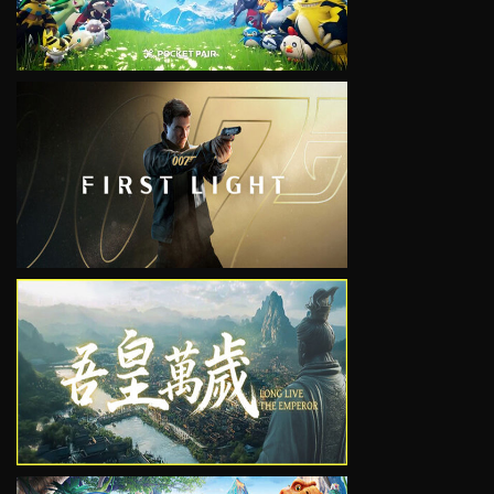
VIEW
VIEW