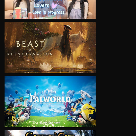
VIEW
VIEW