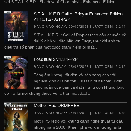
với S.T.A.L.K.E.R.: Shadow of Chornobyl - Enhanced Edition! ...
S.T.A.L.K.E.R Call of Pripyat Enhanced Edition
v1.10.1.27021-P2P
ĐĂNG VÀO NGÀY:
20/09/2025
| LƯỢT XEM: 2,244
S.T.A.L.K.E.R .: Call of Prypiat theo câu chuyện về
đại lý dịch vụ đặc biệt lớn Degtyarev khi anh ta
điều tra số phận của một cuộc thám hiểm bị mất. ...
Fossilfuel 2 v1.3.1-P2P
ĐĂNG VÀO NGÀY:
25/08/2025
| LƯỢT XEM: 2,312
Tăng âm lượng, tắt đèn và sẵn sàng cho trải
nghiệm kinh dị sinh tồn Jurassic dứt khoát. Bơm
súng ngắn của bạn và đặt những con khủng long
đó trở lại nơi chúng thuộc về ... trên mặt đất! ...
Mother Hub-DRMFREE
ĐĂNG VÀO NGÀY:
24/04/2025
| LƯỢT XEM: 2,578
Một FPS retro với khung cảnh nghệ thuật từ đầu
những năm 2000. Khám phá vũ khí tương lai bị