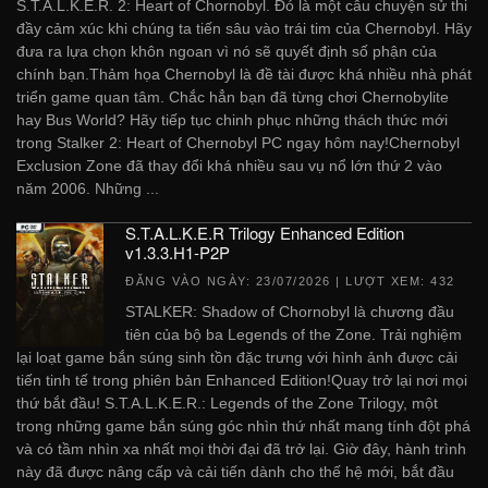
S.T.A.L.K.E.R. 2: Heart of Chornobyl. Đó là một câu chuyện sử thi
đầy cảm xúc khi chúng ta tiến sâu vào trái tim của Chernobyl. Hãy
đưa ra lựa chọn khôn ngoan vì nó sẽ quyết định số phận của
chính bạn.Thảm họa Chernobyl là đề tài được khá nhiều nhà phát
triển game quan tâm. Chắc hẳn bạn đã từng chơi Chernobylite
hay Bus World? Hãy tiếp tục chinh phục những thách thức mới
trong Stalker 2: Heart of Chernobyl PC ngay hôm nay!Chernobyl
Exclusion Zone đã thay đổi khá nhiều sau vụ nổ lớn thứ 2 vào
năm 2006. Những ...
S.T.A.L.K.E.R Trilogy Enhanced Edition
v1.3.3.H1-P2P
ĐĂNG VÀO NGÀY:
23/07/2026
| LƯỢT XEM: 432
STALKER: Shadow of Chornobyl là chương đầu
tiên của bộ ba Legends of the Zone. Trải nghiệm
lại loạt game bắn súng sinh tồn đặc trưng với hình ảnh được cải
tiến tinh tế trong phiên bản Enhanced Edition!Quay trở lại nơi mọi
thứ bắt đầu! S.T.A.L.K.E.R.: Legends of the Zone Trilogy, một
trong những game bắn súng góc nhìn thứ nhất mang tính đột phá
và có tầm nhìn xa nhất mọi thời đại đã trở lại. Giờ đây, hành trình
này đã được nâng cấp và cải tiến dành cho thế hệ mới, bắt đầu