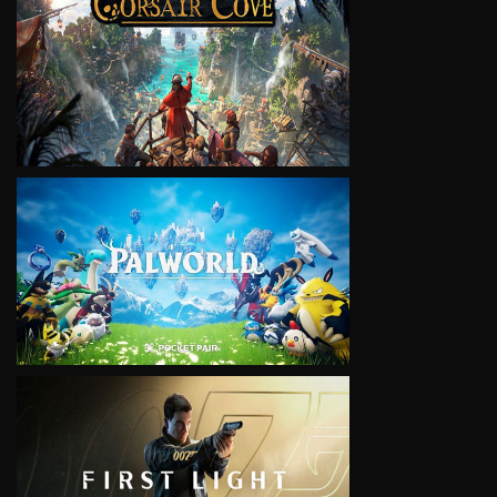
VIEW
VIEW
VIEW