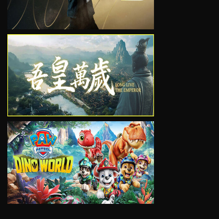
VIEW
VIEW