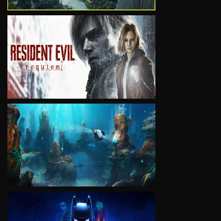
VIEW
VIEW