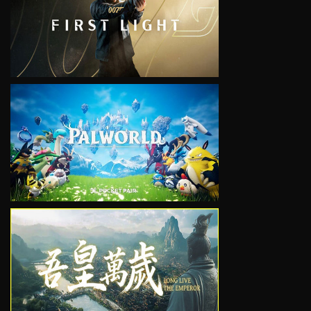
VIEW
VIEW
VIEW