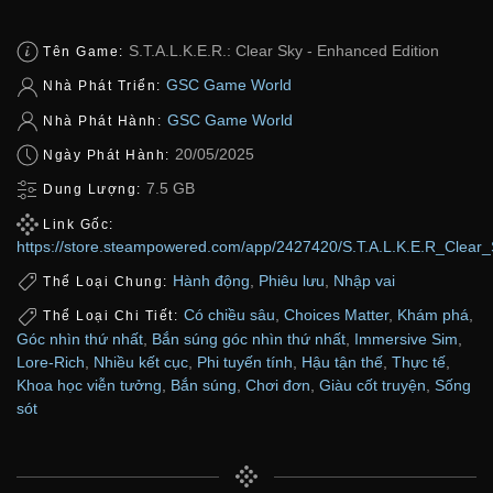
S.T.A.L.K.E.R.: Clear Sky - Enhanced Edition
Tên Game:
GSC Game World
Nhà Phát Triển:
GSC Game World
Nhà Phát Hành:
20/05/2025
Ngày Phát Hành:
7.5 GB
Dung Lượng:
Link Gốc:
https://store.steampowered.com/app/2427420/S.T.A.L.K.E.R_Clear
Hành động
,
Phiêu lưu
,
Nhập vai
Thể Loại Chung:
Có chiều sâu
,
Choices Matter
,
Khám phá
,
Thể Loại Chi Tiết:
Góc nhìn thứ nhất
,
Bắn súng góc nhìn thứ nhất
,
Immersive Sim
,
Lore-Rich
,
Nhiều kết cục
,
Phi tuyến tính
,
Hậu tận thế
,
Thực tế
,
Khoa học viễn tưởng
,
Bắn súng
,
Chơi đơn
,
Giàu cốt truyện
,
Sống
sót