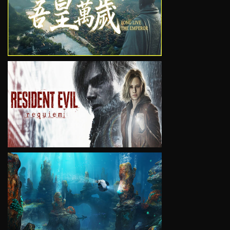
VIEW
VIEW
VIEW