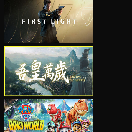
VIEW
VIEW
VIEW