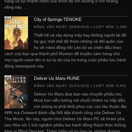
năng và sự nhanh nhẹn của mình để tìm đường ở nơi hoang
vắng này. ...
City of Springs-TENOKE
ĐĂNG VÀO NGÀY:
20/08/2025
| LƯỢT XEM: 2,360
Thiết kế và xây dựng máy bay không người lái để
hạ gục một chế độ tham nhũng và đội quân của
họ về robot đồng hồ! Lén lút và chiến đấu theo
cách của bạn qua thành phố Riveton để truyền cảm hứng cho
mọi người vươn lên vì sự tự do của họ trong cuộc phiêu lưu hành
động steampunk này. ...
Deliver Us Mars-RUNE
ĐĂNG VÀO NGÀY:
31/01/2025
| LƯỢT XEM: 9,501
Deliver Us Mars đưa bạn vào chuyến phiêu lưu
khoa học viễn tưởng với chuỗi nhiệm vụ hấp dẫn,
nơi chúng ta phải khôi phục các con tàu thuộc địa
ARK mà Outward đánh cắp.Nối tiếp thành công của Deliver Us
The Moon, lần này, người chơi Deliver Us Mars PC sẽ khám phá
sao Hỏa với 1 trải nghiệm phiêu lưu hành động thách thức không
kém gì Blind Descent. Thám hiểm vũ trụ bao la, những đường