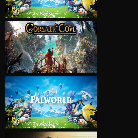
VIEW
VIEW