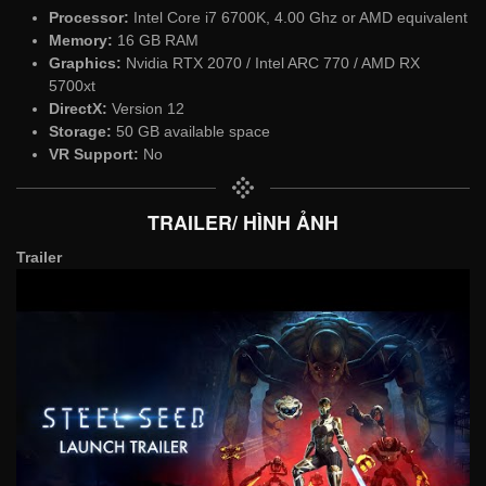
Processor:
Intel Core i7 6700K, 4.00 Ghz or AMD equivalent
Memory:
16 GB RAM
Graphics:
Nvidia RTX 2070 / Intel ARC 770 / AMD RX
5700xt
DirectX:
Version 12
Storage:
50 GB available space
VR Support:
No
TRAILER/ HÌNH ẢNH
Trailer