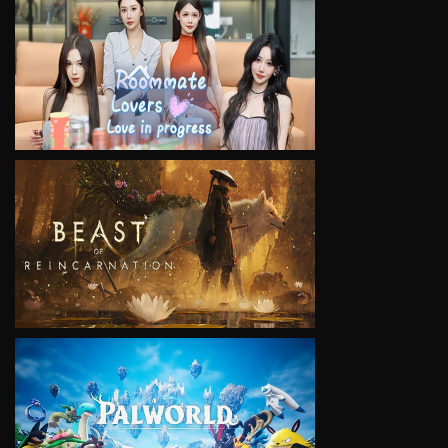
VIEW
VIEW
VIEW