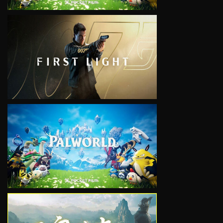
VIEW
VIEW