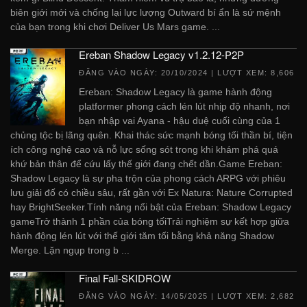
biên giới mới và chống lại lực lượng Outward bí ẩn là sứ mệnh
của bạn trong khi chơi Deliver Us Mars game. ...
Ereban Shadow Legacy v1.2.12-P2P
ĐĂNG VÀO NGÀY:
20/10/2024
| LƯỢT XEM: 8,606
Ereban: Shadow Legacy là game hành động
platformer phong cách lén lút nhịp độ nhanh, nơi
bạn nhập vai Ayana - hậu duệ cuối cùng của 1
chủng tộc bị lãng quên. Khai thác sức mạnh bóng tối thần bí, tiện
ích công nghệ cao và nỗ lực sống sót trong khi khám phá quá
khứ bản thân để cứu lấy thế giới đang chết dần.Game Ereban:
Shadow Legacy là sự pha trộn của phong cách ARPG với phiêu
lưu giải đố có chiều sâu, rất gần với Ex Natura: Nature Corrupted
hay BrightSeeker.Tính năng nổi bật của Ereban: Shadow Legacy
gameTrở thành 1 phần của bóng tốiTrải nghiệm sự kết hợp giữa
hành động lén lút với thế giới tăm tối bằng khả năng Shadow
Merge. Lặn ngụp trong b ...
Final Fall-SKIDROW
ĐĂNG VÀO NGÀY:
14/05/2025
| LƯỢT XEM: 2,682