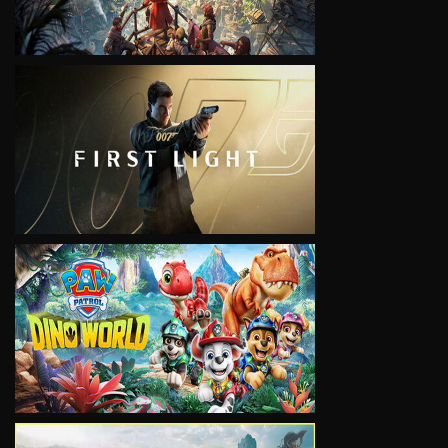
VIEW
VIEW