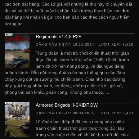
các đơn đặt hàng. Các sứ giả với những lá thư này di chuyển đất
đai và có thể bị mất hoặc bị chặn. Các tướng thực hiện các đơn
đặt hàng khi nhận và gửi cho bạn báo cáo theo cách nguy hiểm
tương tự. ...
Regiments v1.4.5-P2P
ĐĂNG VÀO NGÀY:
16/10/2024
| LƯỢT XEM: 9,618
Trung đoàn là một trò chơi chiến thuật thời gian
thực lấy bối cảnh ở Đức năm 1989. Chiến tranh
lạnh đã trở nên nóng bỏng, và địa ngục đang
hoành hành. Dẫn dắt trung đoàn của bạn thông qua các đám
cháy xung đột và sương mù chiến tranh. Chia nhỏ các đường
dây, gọi trong pháo binh, cơ động, những cuộc rút lui giả vờ,
phòng thủ sân khấu, phản công. Không phụ thuộc. ...
Armored Brigade II-SKIDROW
ĐĂNG VÀO NGÀY:
08/04/2025
| LƯỢT XEM: 2,483
Lữ đoàn bọc thép II đã cách mạng hóa chiến
tranh chiến thuật thời gian thực trong 3D, tập
trung vào cuộc chiến vũ khí kết hợp dữ dội của