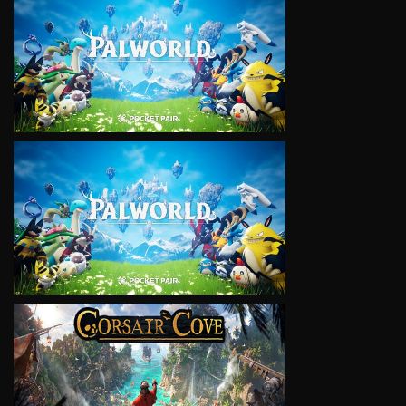
VIEW
VIEW
VIEW