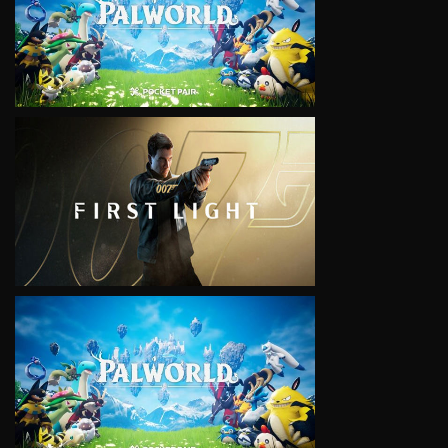
VIEW
VIEW
VIEW