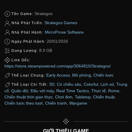
Strategos
Tên Game:
Strategos Games
Nhà Phát Triển:
MicroProse Software
Nhà Phát Hành:
20/01/2026
Ngày Phát Hành:
8.9 GB
Dung Lượng:
Link Gốc:
https://store.steampowered.com/app/3064810/Strategos/
Early Access
,
Mô phỏng
,
Chiến lược
Thể Loại Chung:
3D
,
Có chiều sâu
,
Colorful
,
Lịch sử
,
Trung
Thể Loại Chi Tiết:
cổ
,
Quân đội
,
Đấu với máy
,
Real Time Tactics
,
Thực tế
,
Rome
,
Chiến thuật thời gian thực
,
Chơi đơn
,
Tabletop
,
Chiến thuật
,
Chiến lược theo lượt
,
Chiến tranh
,
Wargame
GIỚI THIỆU GAME