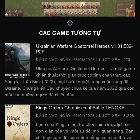
CÁC GAME TƯƠNG TỰ
Ukrainian Warfare Gostomel Heroes v1.01.539-
P2P
ĐĂNG VÀO NGÀY:
08/06/2026
| LƯỢT XEM: 978
Ukraine Warfare: Gostomel Heroes – là một game
chiến thuật thời gian thực có tính chân thực cao.
Sống lại Trận Kiev (2022), một bước ngoặt trong cuộc xung đột
Ukraine. Chứng kiến ​​​​Câu chuyện chưa kể của năm 2022 qua con
mắt của những người đã chiến đấu. ...
Kings Orders Chronicles of Battle-TENOKE
ĐĂNG VÀO NGÀY:
06/04/2025
| LƯỢT XEM: 3,206
Lệnh của King là một trò chơi chiến lược lịch sử
đơn giản hóa với một sự đổi mới quan trọng. Bạn
chỉ huy quân đội của mình bằng cách gửi thư với