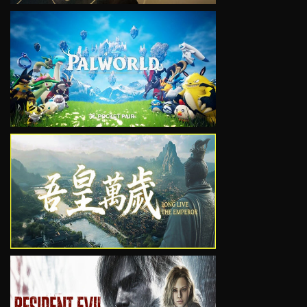
VIEW
VIEW