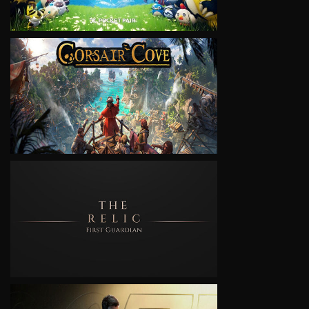
VIEW
VIEW