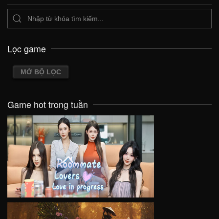
Lọc game
MỞ BỘ LỌC
Game hot trong tuần
VIEW