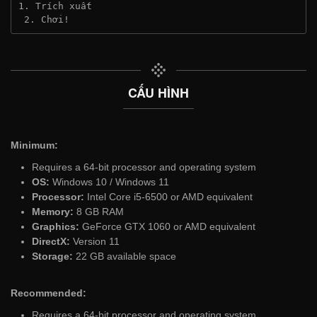
1. Trích xuất
 2. Chơi!
CẤU HÌNH
Minimum:
Requires a 64-bit processor and operating system
OS:
Windows 10 / Windows 11
Processor:
Intel Core i5-6500 or AMD equivalent
Memory:
8 GB RAM
Graphics:
GeForce GTX 1060 or AMD equivalent
DirectX:
Version 11
Storage:
22 GB available space
Recommended:
Requires a 64-bit processor and operating system