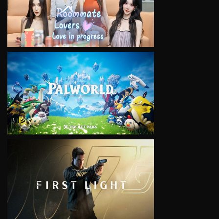
VIEW
VIEW
VIEW