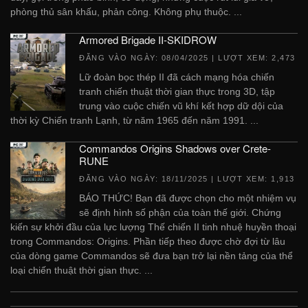
phòng thủ sân khấu, phản công. Không phụ thuộc. ...
Armored Brigade II-SKIDROW
ĐĂNG VÀO NGÀY:
08/04/2025
| LƯỢT XEM: 2,473
Lữ đoàn bọc thép II đã cách mạng hóa chiến
tranh chiến thuật thời gian thực trong 3D, tập
trung vào cuộc chiến vũ khí kết hợp dữ dội của
thời kỳ Chiến tranh Lạnh, từ năm 1965 đến năm 1991. ...
Commandos Origins Shadows over Crete-
RUNE
ĐĂNG VÀO NGÀY:
18/11/2025
| LƯỢT XEM: 1,913
BÁO THỨC! Bạn đã được chọn cho một nhiệm vụ
sẽ định hình số phận của toàn thế giới. Chứng
kiến ​​sự khởi đầu của lực lượng Thế chiến II tinh nhuệ huyền thoại
trong Commandos: Origins. Phần tiếp theo được chờ đợi từ lâu
của dòng game Commandos sẽ đưa bạn trở lại nền tảng của thể
loại chiến thuật thời gian thực. ...