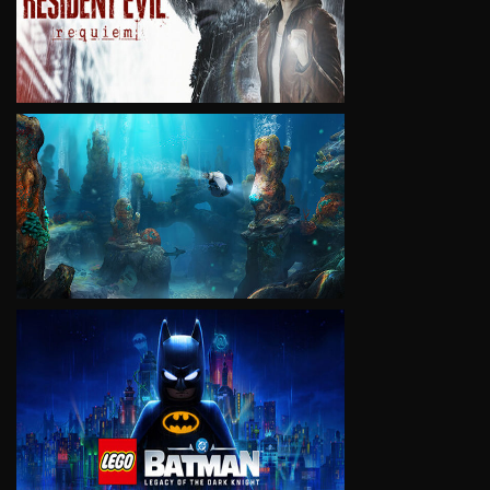
VIEW
VIEW
VIEW