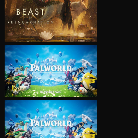
VIEW
VIEW
VIEW