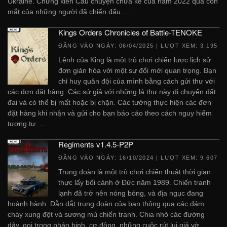
Ukraine. Chứng kiến ​​​​Câu chuyện chưa kể của năm 2022 qua con
mắt của những người đã chiến đấu. ...
Kings Orders Chronicles of Battle-TENOKE
ĐĂNG VÀO NGÀY:
06/04/2025
| LƯỢT XEM: 3,195
Lệnh của King là một trò chơi chiến lược lịch sử
đơn giản hóa với một sự đổi mới quan trọng. Bạn
chỉ huy quân đội của mình bằng cách gửi thư với
các đơn đặt hàng. Các sứ giả với những lá thư này di chuyển đất
đai và có thể bị mất hoặc bị chặn. Các tướng thực hiện các đơn
đặt hàng khi nhận và gửi cho bạn báo cáo theo cách nguy hiểm
tương tự. ...
Regiments v1.4.5-P2P
ĐĂNG VÀO NGÀY:
16/10/2024
| LƯỢT XEM: 9,607
Trung đoàn là một trò chơi chiến thuật thời gian
thực lấy bối cảnh ở Đức năm 1989. Chiến tranh
lạnh đã trở nên nóng bỏng, và địa ngục đang
hoành hành. Dẫn dắt trung đoàn của bạn thông qua các đám
cháy xung đột và sương mù chiến tranh. Chia nhỏ các đường
dây, gọi trong pháo binh, cơ động, những cuộc rút lui giả vờ,