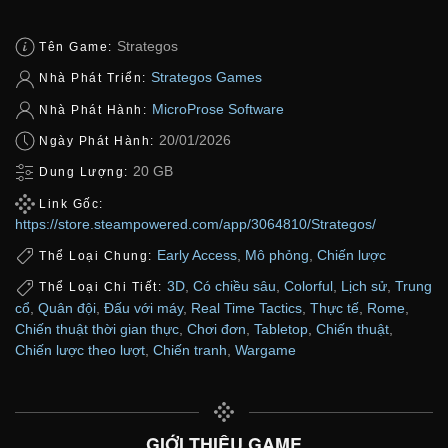
Strategos
Tên Game:
Strategos Games
Nhà Phát Triển:
MicroProse Software
Nhà Phát Hành:
20/01/2026
Ngày Phát Hành:
20 GB
Dung Lượng:
Link Gốc:
https://store.steampowered.com/app/3064810/Strategos/
Early Access
,
Mô phỏng
,
Chiến lược
Thể Loại Chung:
3D
,
Có chiều sâu
,
Colorful
,
Lịch sử
,
Trung
Thể Loại Chi Tiết:
cổ
,
Quân đội
,
Đấu với máy
,
Real Time Tactics
,
Thực tế
,
Rome
,
Chiến thuật thời gian thực
,
Chơi đơn
,
Tabletop
,
Chiến thuật
,
Chiến lược theo lượt
,
Chiến tranh
,
Wargame
GIỚI THIỆU GAME