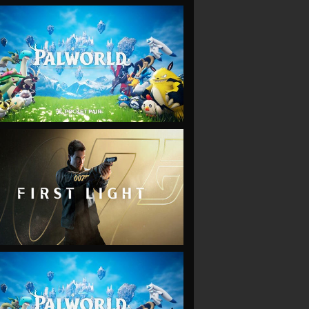
VIEW
VIEW
VIEW