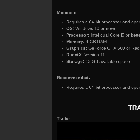
Minimum:
Requires a 64-bit processor and ope
OS:
Windows 10 or newer
Processor:
Intel dual Core i5 or bett
Memory:
4 GB RAM
Graphics:
GeForce GTX 560 or Rad
DirectX:
Version 11
Storage:
13 GB available space
Recommended:
Requires a 64-bit processor and ope
TRA
Trailer