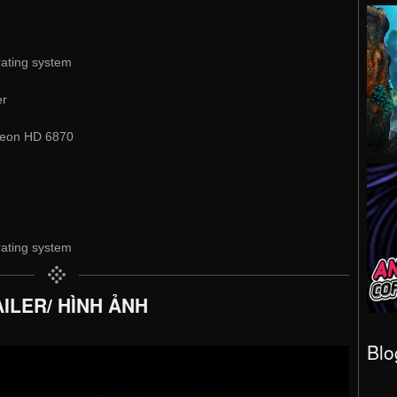
rating system
er
eon HD 6870
rating system
ILER/ HÌNH ẢNH
Blo