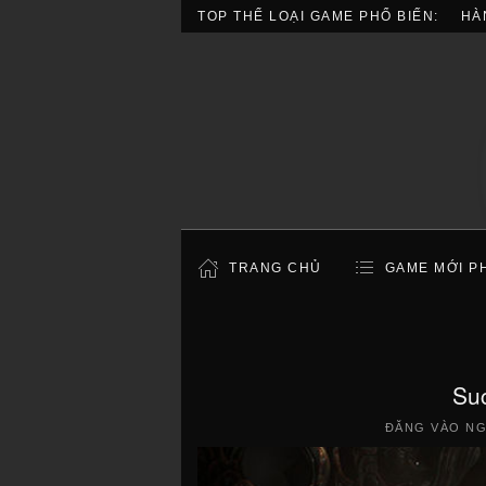
TOP THỂ LOẠI GAME PHỔ BIẾN:
HÀ
TRANG CHỦ
GAME MỚI P
Su
ĐĂNG VÀO N