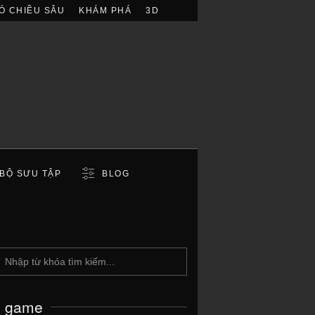
Ó CHIỀU SÂU
KHÁM PHÁ
3D
BỘ SƯU TẬP
BLOG
c game