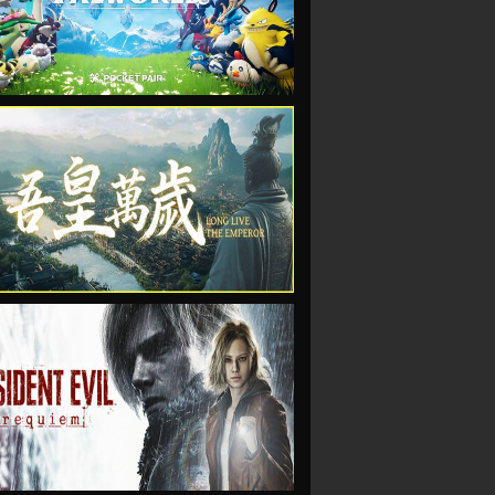
VIEW
VIEW