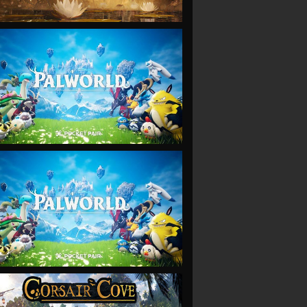
VIEW
VIEW