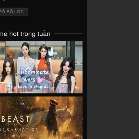
MỞ BỘ LỌC
e hot trong tuần
VIEW
VIEW