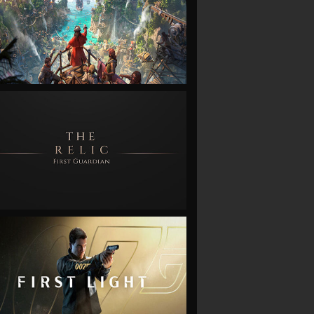
VIEW
VIEW
VIEW