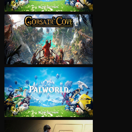
VIEW
VIEW