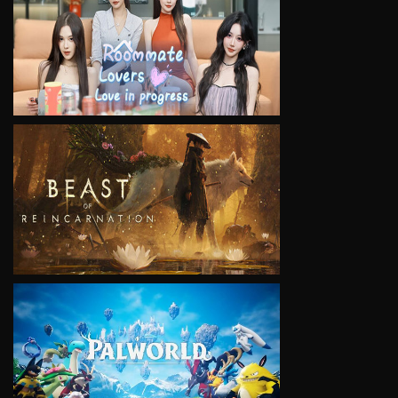
VIEW
VIEW
VIEW