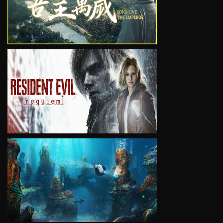
VIEW
VIEW