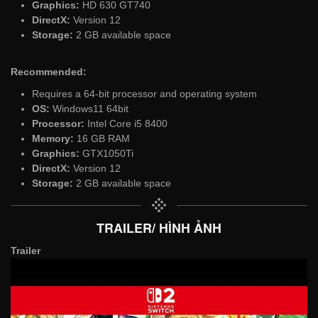
Graphics:
HD 630 GT740
DirectX:
Version 12
Storage:
2 GB available space
Recommended:
Requires a 64-bit processor and operating system
OS:
Windows11 64bit
Processor:
Intel Core i5 8400
Memory:
16 GB RAM
Graphics:
GTX1050Ti
DirectX:
Version 12
Storage:
2 GB available space
TRAILER/ HÌNH ẢNH
Trailer