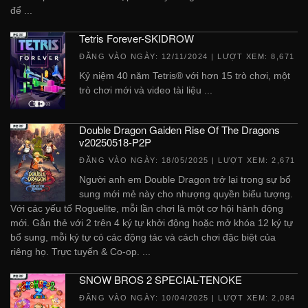
để ...
Tetris Forever-SKIDROW
ĐĂNG VÀO NGÀY:
12/11/2024
| LƯỢT XEM: 8,671
Kỷ niệm 40 năm Tetris® với hơn 15 trò chơi, một
trò chơi mới và video tài liệu ...
Double Dragon Gaiden Rise Of The Dragons
v20250518-P2P
ĐĂNG VÀO NGÀY:
18/05/2025
| LƯỢT XEM: 2,671
Người anh em Double Dragon trở lại trong sự bổ
sung mới mẻ này cho nhượng quyền biểu tượng.
Với các yếu tố Roguelite, mỗi lần chơi là một cơ hội hành động
mới. Gắn thẻ với 2 trên 4 ký tự khởi động hoặc mở khóa 12 ký tự
bổ sung, mỗi ký tự có các động tác và cách chơi đặc biệt của
riêng họ. Trực tuyến & Co-op. ...
SNOW BROS 2 SPECIAL-TENOKE
ĐĂNG VÀO NGÀY:
10/04/2025
| LƯỢT XEM: 2,084