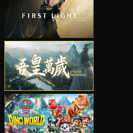
VIEW
VIEW
VIEW