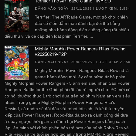
Terrifier The ARTcade Game-TiNYiSO
ĐĂNG VÀO NGÀY:
22/11/2025
| LƯỢT XEM: 1,884
Terrifier: The ARTcade Game, một trò chơi chiến
đấu cổ điển đẫm máu đánh bại đối thủ bằng
những pha hành động điên cuồng cùng rất nhiều
điều thú vị và đề cập đến loạt phim Terrifier. ...
Mighty Morphin Power Rangers Ritas Rewind
v20250219-P2P
ĐĂNG VÀO NGÀY:
30/03/2025
| LƯỢT XEM: 2,350
Mighty Morphin Power Rangers: Rita's Rewind là
game hành động mới lấy cảm hứng từ bộ phim
Mighty Morphin Power Rangers - 5 anh em siêu nhân.Sau Power
Rangers: Battle for the Grid, phải rất lâu rồi người chơi PC mới có
cơ hội thưởng thức 1 trò chơi dựa trên bộ phim Năm anh em siêu
nhân. Trong game Mighty Morphin Power Rangers: Rita's
Rewind, cả nhóm sẽ đối đầu với robot tái sinh, là kẻ thù truyền
kiếp của Power Rangers. Robo-Rita đã tạo ra cánh cổng để đưa
ả quay ngược thời gian và đánh bại Power Rangers bằng cách
lập liên minh với chính phiên bản trẻ hơn của mình.Robo-Rita và
Rita Repulsa trẻ tuổi sẽ hợp tác ăn ý trong MMPR: Rita's Rewind