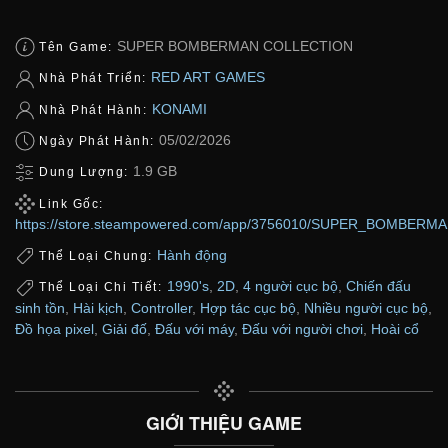
SUPER BOMBERMAN COLLECTION
Tên Game:
RED ART GAMES
Nhà Phát Triển:
KONAMI
Nhà Phát Hành:
05/02/2026
Ngày Phát Hành:
1.9 GB
Dung Lượng:
Link Gốc:
https://store.steampowered.com/app/3756010/SUPER_BOMBER
Hành động
Thể Loại Chung:
1990's
,
2D
,
4 người cục bộ
,
Chiến đấu
Thể Loại Chi Tiết:
sinh tồn
,
Hài kịch
,
Controller
,
Hợp tác cục bộ
,
Nhiều người cục bộ
,
Đồ họa pixel
,
Giải đố
,
Đấu với máy
,
Đấu với người chơi
,
Hoài cổ
GIỚI THIỆU GAME