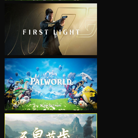
VIEW
VIEW
VIEW