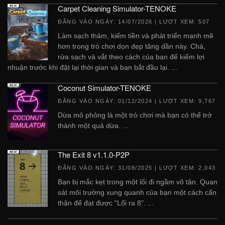
Carpet Cleaning Simulator-TENOKE
ĐĂNG VÀO NGÀY:
14/07/2026
| LƯỢT XEM: 507
Làm sạch thảm, kiếm tiền và phát triển mạnh mẽ
hơn trong trò chơi dọn dẹp tăng dần này. Chà,
rửa sạch và vắt theo cách của bạn để kiếm lợi
nhuận trước khi đặt lại thời gian và bạn bắt đầu lại. ...
Coconut Simulator-TENOKE
ĐĂNG VÀO NGÀY:
01/12/2024
| LƯỢT XEM: 9,767
Dừa mô phỏng là một trò chơi mà bạn có thể trở
thành một quả dừa. ...
The Exit 8 v1.1.0-P2P
ĐĂNG VÀO NGÀY:
31/08/2025
| LƯỢT XEM: 2,043
Bạn bị mắc kẹt trong một lối đi ngầm vô tận. Quan
sát môi trường xung quanh của bạn một cách cẩn
thận để đạt được "Lối ra 8". ...