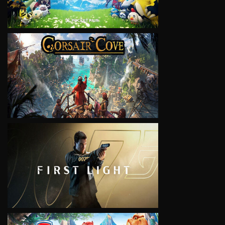
VIEW
VIEW