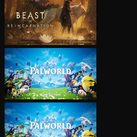
VIEW
VIEW
VIEW