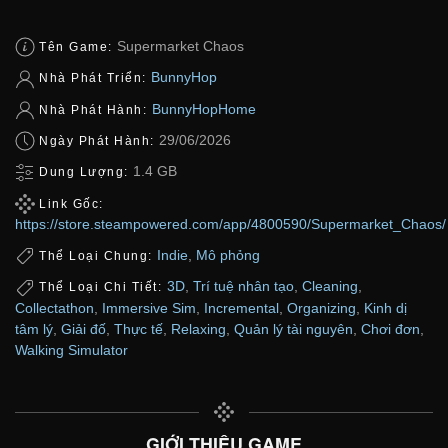
Supermarket Chaos
Tên Game:
BunnyHop
Nhà Phát Triển:
BunnyHopHome
Nhà Phát Hành:
29/06/2026
Ngày Phát Hành:
1.4 GB
Dung Lượng:
Link Gốc:
https://store.steampowered.com/app/4800590/Supermarket_Chaos/
Indie
,
Mô phỏng
Thể Loại Chung:
3D
,
Trí tuệ nhân tạo
,
Cleaning
,
Thể Loại Chi Tiết:
Collectathon
,
Immersive Sim
,
Incremental
,
Organizing
,
Kinh dị
tâm lý
,
Giải đố
,
Thực tế
,
Relaxing
,
Quản lý tài nguyên
,
Chơi đơn
,
Walking Simulator
GIỚI THIỆU GAME