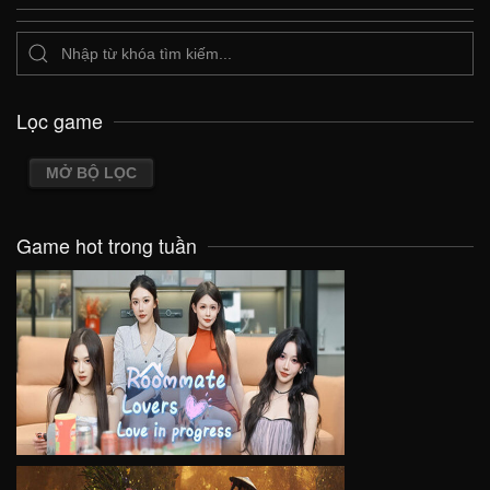
Lọc game
MỞ BỘ LỌC
Game hot trong tuần
VIEW