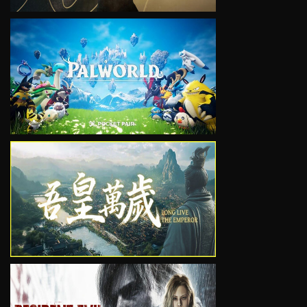
VIEW
VIEW