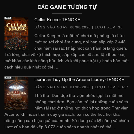
CÁC GAME TƯƠNG TỰ
Cellar Keeper-TENOKE
ĐĂNG VÀO NGÀY:
08/08/2026
| LƯỢT XEM: 36
Cellar Keeper là một trò chơi mô phỏng tổ chức
một người chơi ấm cúng, nơi bạn sắp xếp 2.448
chai nằm rải rác khắp một căn hầm bị lãng quên.
Trả từng chai về kệ thích hợp, sắp xếp các bộ sưu tập theo loại,
mở khóa các khả năng hữu ích và khôi phục trật tự hoàn hảo một
cách hiệu quả nhất có thể. ...
Librarian Tidy Up the Arcane Library-TENOKE
ĐĂNG VÀO NGÀY:
01/05/2026
| LƯỢT XEM: 1,417
Thủ thư: Dọn dẹp thư viện phức tạp! là một mô
phỏng chơi đơn. Bạn cần trả lại những cuốn sách
nằm rải rác ở những nơi thích hợp trong Thư viện
Arcane. Khi hoàn thành dãy giá sách, bạn có thể học hỏi khả
năng nâng cao hiệu quả của mình. Sử dụng các kỹ năng và chiến
lược của bạn để xếp 3.072 cuốn sách nhanh nhất có thể. ...