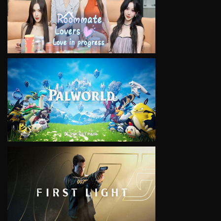
VIEW
VIEW
VIEW