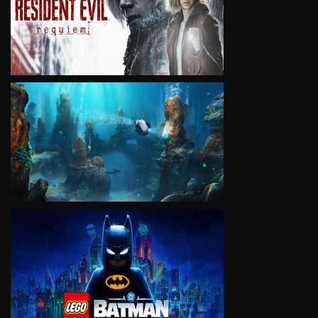
VIEW
VIEW
VIEW