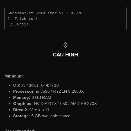
Supermarket Simulator v1.3.0-P2P
1. Trích xuất
 2. Chơi!
CẤU HÌNH
Minimum:
OS:
Windows (64-bit) 10
Processor:
i5 3550 / RYZEN 5 2500X
Memory:
8 GB RAM
Graphics:
NVIDIA GTX 1050 / AMD R9 270X
DirectX:
Version 11
Storage:
5 GB available space