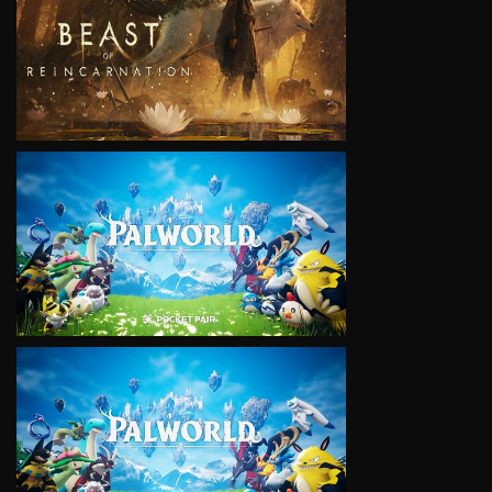
VIEW
VIEW
VIEW