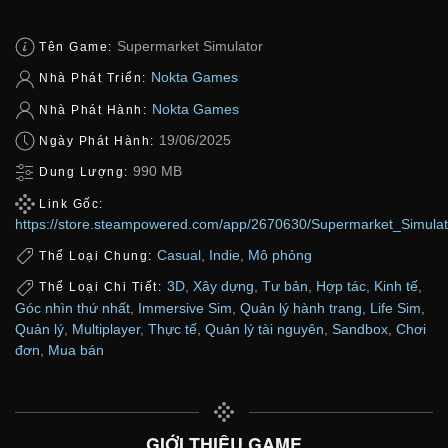
Supermarket Simulator
Tên Game:
Nokta Games
Nhà Phát Triển:
Nokta Games
Nhà Phát Hành:
19/06/2025
Ngày Phát Hành:
990 MB
Dung Lượng:
Link Gốc:
https://store.steampowered.com/app/2670630/Supermarket_Simulat
Casual
,
Indie
,
Mô phỏng
Thể Loại Chung:
3D
,
Xây dựng
,
Tư bản
,
Hợp tác
,
Kinh tế
,
Thể Loại Chi Tiết:
Góc nhìn thứ nhất
,
Immersive Sim
,
Quản lý hành trang
,
Life Sim
,
Quản lý
,
Multiplayer
,
Thực tế
,
Quản lý tài nguyên
,
Sandbox
,
Chơi
đơn
,
Mua bán
GIỚI THIỆU GAME