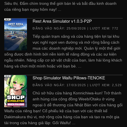
Siêu thị. Đắm chìm trong thế giới bán lẻ và bắt đầu kinh doanh
của riêng bạn ngay hôm nay! ...
Rest Area Simulator v1.0.3-P2P
ĐĂNG VÀO NGÀY:
25/06/2026
| LƯỢT XEM: 772
Tiếp quản trạm xăng và cửa hàng tiện lợi tại khu
vực nghỉ ngơi ven đường và mở rộng bằng cách
mua các doanh nghiệp mới. Quản lý một thế giới
sống được định hình bởi nền kinh tế năng động và các sự kiện
ngẫu nhiên. Nâng cấp cơ sở vật chất của bạn, làm hài lòng khách
hàng và chơi một mình hoặc với bạn bè. ...
Shop Simulator Waifu Pillows-TENOKE
ĐĂNG VÀO NGÀY:
17/03/2025
| LƯỢT XEM: 2,529
Chủ sở hữu cửa hàng Konnichiwa-kun! Trở thành
anh hùng của cộng đồng Weeb/Otaku ở vùng
ngoại ô dễ thương của Nhật Bản với cửa hàng gối
Waifu của riêng bạn! Cổ phiếu kệ của bạn với các thiết kế
Dakimakura thú vị, mở rộng cửa hàng của bạn và tạo ra một gia
tài trong cửa hàng giả lập: Gối Waifu! ...