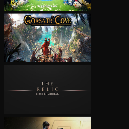
VIEW
VIEW