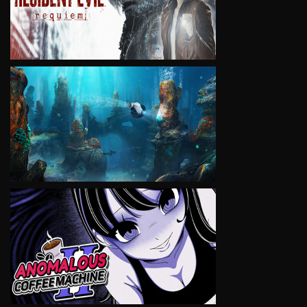
VIEW
VIEW