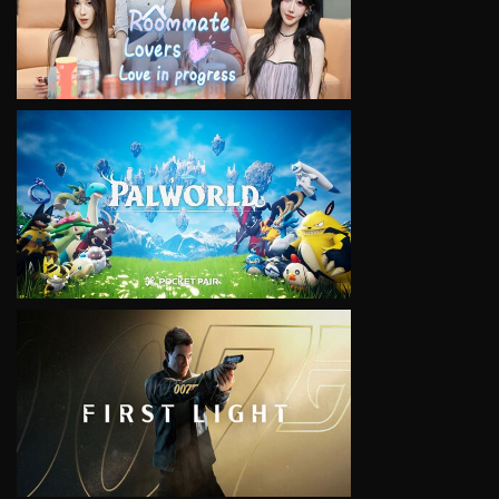
VIEW
VIEW