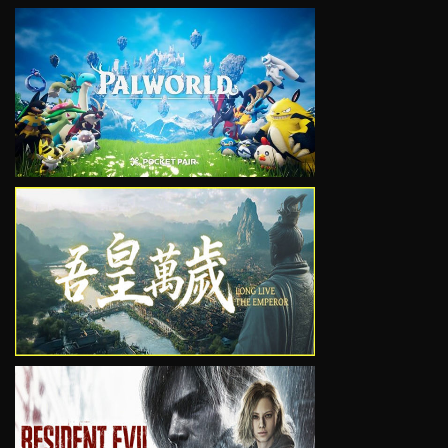
VIEW
VIEW
VIEW