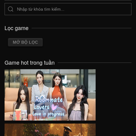
Lọc game
MỞ BỘ LỌC
Game hot trong tuần
VIEW