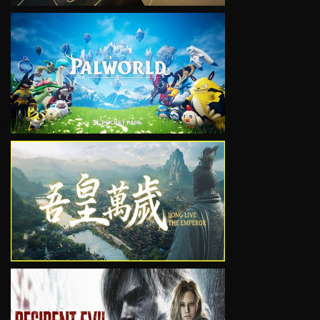
VIEW
VIEW