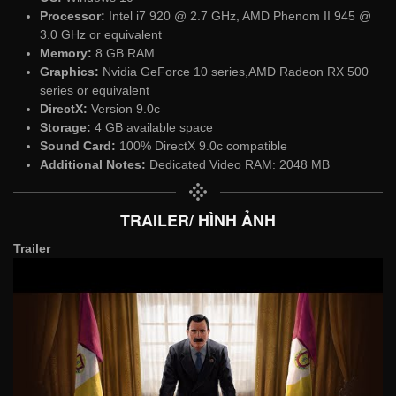
Processor:
Intel i7 920 @ 2.7 GHz, AMD Phenom II 945 @
3.0 GHz or equivalent
Memory:
8 GB RAM
Graphics:
Nvidia GeForce 10 series,AMD Radeon RX 500
series or equivalent
DirectX:
Version 9.0c
Storage:
4 GB available space
Sound Card:
100% DirectX 9.0c compatible
Additional Notes:
Dedicated Video RAM: 2048 MB
TRAILER/ HÌNH ẢNH
Trailer