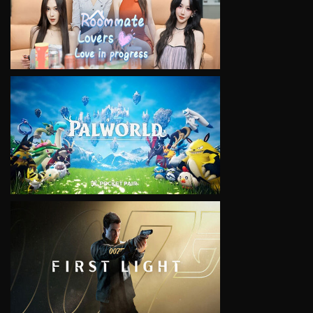
VIEW
VIEW
VIEW