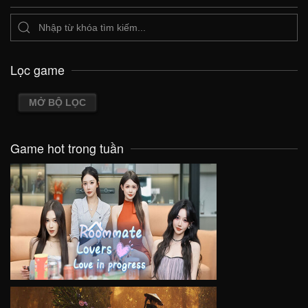
Lọc game
MỞ BỘ LỌC
Game hot trong tuần
VIEW