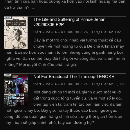
nhân tính của bạn hoặc xuống xa hơn vào nỗi kinh hoàng mà bạn
đã trở thành? ...
The Life and Suffering of Prince Jerian
v20260806-P2P
ĐĂNG VÀO NGÀY:
08/08/2026
| LƯỢT XEM: 102
Đây là một trò chơi nhập vai tường thuật kể câu
chuyện về một hoàng tử của Đế chế Arknian may
mắn. Bạn sở hữu sức mạnh to lớn nhưng cũng bị gánh nặng bởi
nghĩa vụ. Bạn có thể thay đổi thế giới và sống thật với chính mình
không? Mọi quyết định đều phải trả giá. ...
Not For Broadcast The Timeloop-TENOKE
ĐĂNG VÀO NGÀY:
30/08/2024
| LƯỢT XEM: 9,108
Một đảng chính trị mới đã giành được một vụ lở
đất trong cuộc tổng tuyển cử, và vì một số lý do,
biên tập viên tại trạm tin tức bạn làm việc đã làm
một người chạy bộ. Bây giờ, nó tùy thuộc vào bạn, người gác
cổng, để tiếp quản gian hàng chỉnh sửa trong thời gian hỗn loạn
này - bạn sẽ giúp chính phủ, hay cản đường họ? ...