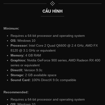
CẤU HÌNH
Minimum:
Requires a 64-bit processor and operating system
OS:
Windows 10
Processor:
Intel Core 2 Quad Q6600 @ 2.4 GHz, AMD FX
8120 @ 3.1 GHz or equivalent
Memory:
4 GB RAM
Graphics:
Nvidia GeForce 900 series, AMD Radeon RX 400
series or equivalent
DirectX:
Version 9.0c
Storage:
2 GB available space
Sound Card:
100% DirectX 9.0c compatible
Recommended:
Requires a 64-bit processor and operating system
OS:
Windows 10