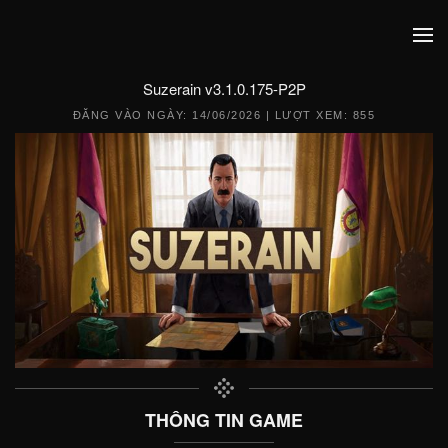
Suzerain v3.1.0.175-P2P
ĐĂNG VÀO NGÀY:
14/06/2026
| LƯỢT XEM: 855
THÔNG TIN GAME