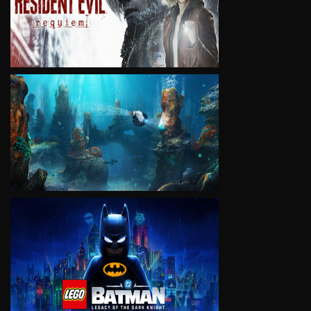
VIEW
VIEW
VIEW