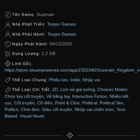
Suzerain
Tên Game:
Torpor Games
Nhà Phát Triển:
Torpor Games
Nhà Phát Hành:
04/12/2020
Ngày Phát Hành:
1.2 GB
Dung Lượng:
Link Gốc:
https://store.steampowered.com/app/2352340/Suzerain_Kingdom_of
Phiêu lưu
,
Indie
,
Nhập vai
Thể Loại Chung:
2D
,
Lịch sử giả tưởng
,
Choices Matter
,
Thể Loại Chi Tiết:
Chọn lựa cốt truyện
,
Vẽ bằng tay
,
Interactive Fiction
,
Nhiều kết
cục
,
Cốt truyện
,
Cổ điển
,
Point & Click
,
Political
,
Political Sim
,
Politics
,
Chơi đơn
,
Giàu cốt truyện
,
Nhập vai chiến lược
,
Text-
Based
,
Visual Novel