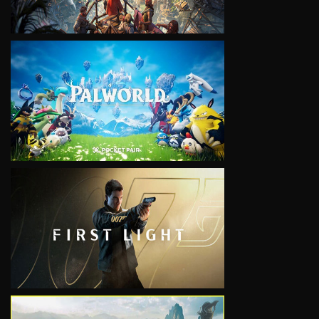
VIEW
VIEW