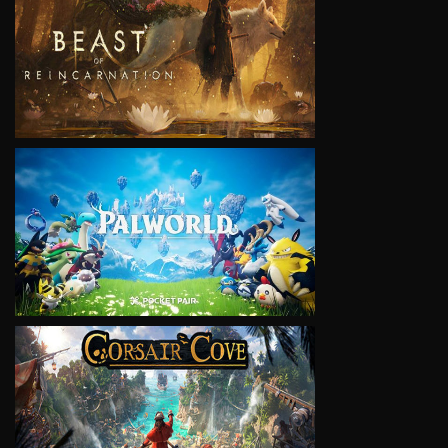
VIEW
VIEW
VIEW