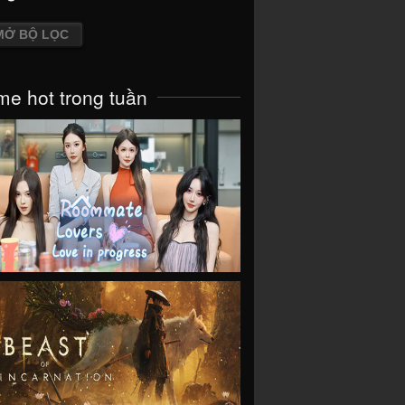
MỞ BỘ LỌC
e hot trong tuần
VIEW
VIEW