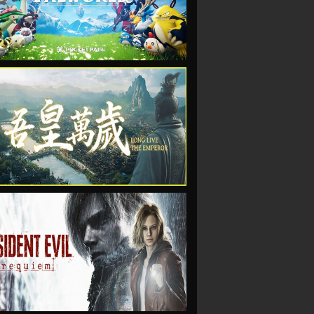
VIEW
VIEW