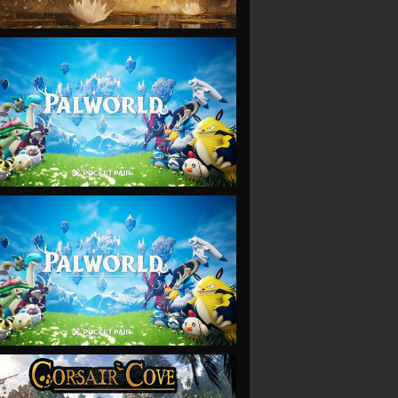
VIEW
VIEW