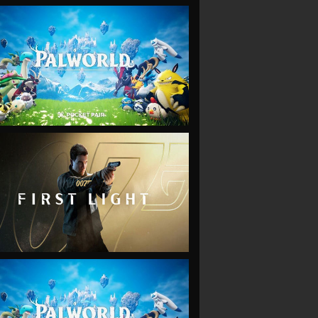
VIEW
VIEW
VIEW