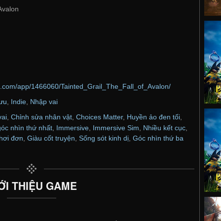
 Avalon
d.com/app/1466060/Tainted_Grail_The_Fall_of_Avalon/
lưu
,
Indie
,
Nhập vai
ai
,
Chỉnh sửa nhân vật
,
Choices Matter
,
Huyền ảo đen tối
,
óc nhìn thứ nhất
,
Immersive
,
Immersive Sim
,
Nhiều kết cục
,
hơi đơn
,
Giàu cốt truyện
,
Sống sót kinh dị
,
Góc nhìn thứ ba
ỚI THIỆU GAME