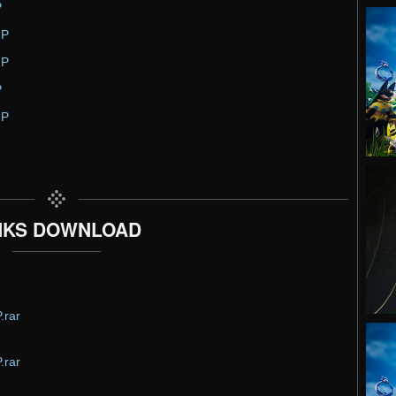
P
2P
2P
P
2P
NKS DOWNLOAD
.rar
.rar