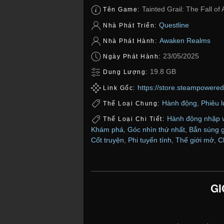
Tainted Grail: The Fall of
Tên Game:
Questline
Nhà Phát Triển:
Awaken Realms
Nhà Phát Hành:
23/05/2025
Ngày Phát Hành:
19.8 GB
Dung Lượng:
https://store.steampowere
Link Gốc:
Hành động
,
Phiêu 
Thể Loại Chung:
Hành động nhập v
Thể Loại Chi Tiết:
Khám phá
,
Góc nhìn thứ nhất
,
Bắn súng g
Cốt truyện
,
Phi tuyến tính
,
Thế giới mở
,
C
GI