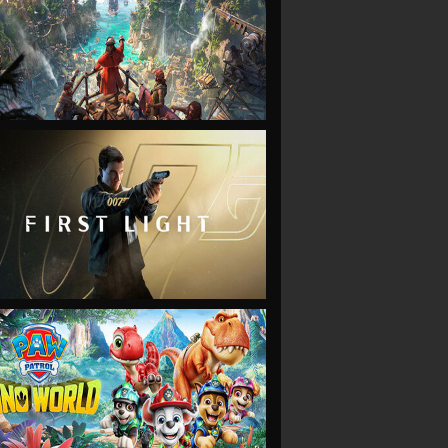
VIEW
VIEW
VIEW