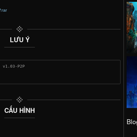
.rar
LƯU Ý
n v1.03-P2P
CẤU HÌNH
Blo