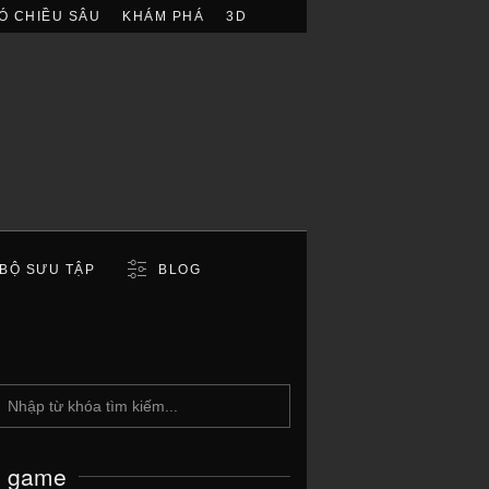
Ó CHIỀU SÂU
KHÁM PHÁ
3D
BỘ SƯU TẬP
BLOG
c game