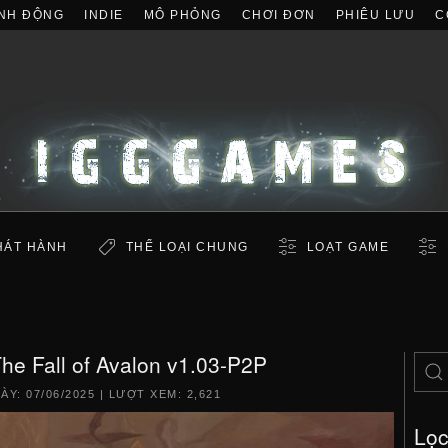
NH ĐỘNG
INDIE
MÔ PHỎNG
CHƠI ĐƠN
PHIÊU LƯU
C
HÁT HÀNH
THỂ LOẠI CHUNG
LOẠT GAME
The Fall of Avalon v1.03-P2P
GÀY:
07/06/2025
| LƯỢT XEM: 2,621
Lọ