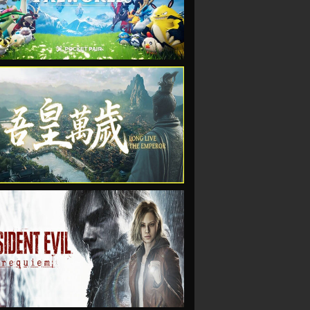
VIEW
VIEW