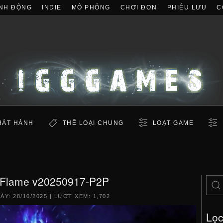
NH ĐỘNG
INDIE
MÔ PHỎNG
CHƠI ĐƠN
PHIÊU LƯU
C
HÁT HÀNH
THỂ LOẠI CHUNG
LOẠT GAME
 Flame v20250917-P2P
GÀY:
28/10/2025
| LƯỢT XEM: 1,702
Lọ