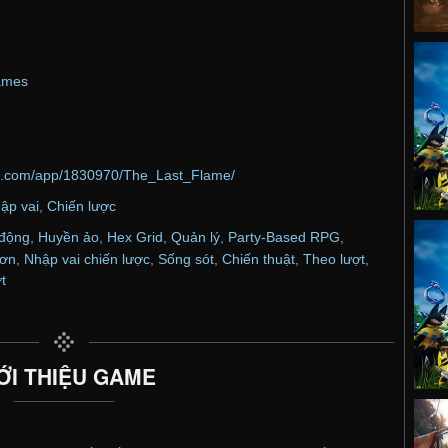
ames
ed.com/app/1830970/The_Last_Flame/
ập vai
,
Chiến lược
 động
,
Huyền ảo
,
Hex Grid
,
Quản lý
,
Party-Based RPG
,
đơn
,
Nhập vai chiến lược
,
Sống sót
,
Chiến thuật
,
Theo lượt
,
t
ỚI THIỆU GAME