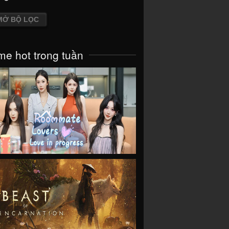
MỞ BỘ LỌC
e hot trong tuần
VIEW
VIEW