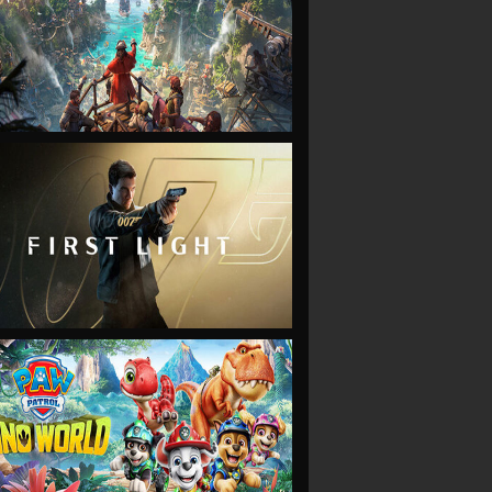
VIEW
VIEW
VIEW