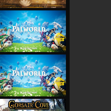
VIEW
VIEW