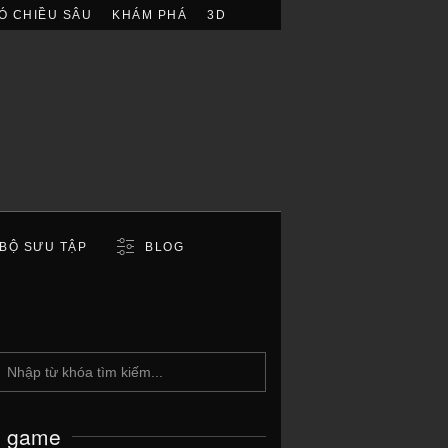
Ó CHIỀU SÂU
KHÁM PHÁ
3D
BỘ SƯU TẬP
BLOG
c game