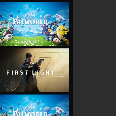
VIEW
VIEW
VIEW