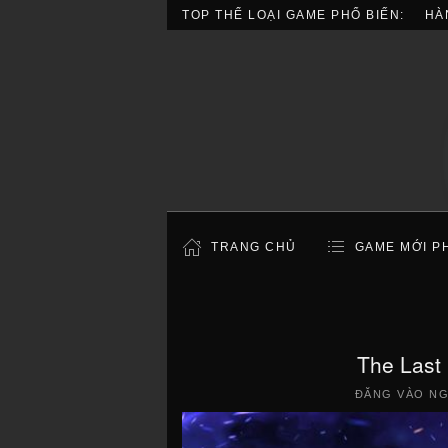
TOP THỂ LOẠI GAME PHỔ BIẾN:
HÀ
TRANG CHỦ
GAME MỚI P
The Last
ĐĂNG VÀO N