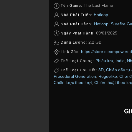
The Last Flame
Tên Game:
Hotloop
Nhà Phát Triển:
Hotloop
,
Surefire.G
Nhà Phát Hành:
09/01/2025
Ngày Phát Hành:
2.2 GB
Dung Lượng:
https://store.steampower
Link Gốc:
Phiêu lưu
,
Indie
,
Nh
Thể Loại Chung:
3D
,
Chiến đấu tự
Thể Loại Chi Tiết:
Procedural Generation
,
Roguelike
,
Chơi 
Chiến lược theo lượt
,
Chiến thuật theo lượ
GI