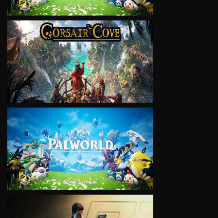
VIEW
VIEW