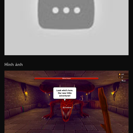
Hình ảnh