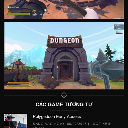
CÁC GAME TƯƠNG TỰ
Polygeddon Early Access
ĐĂNG VÀO NGÀY:
06/02/2025
| LƯỢT XEM:
10,444