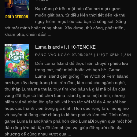
Bạn đang ở trên một hòn đảo nơi mọi người
muốn giết bạn, từ điều kiện thời tiết đến kẻ thù
nguy hiểm, mục tiêu của bạn là sống sót. Sống
sót một mình hoặc cùng nhau. Xây dựng, thủ công, phát triển,
khám phá, chiến đấu! ...
Luma Island v1.1.10-TENOKE
ĐĂNG VÀO NGÀY:
07/05/2026
| LƯỢT XEM: 1,384
Đến Luma Island để thực hiện chuyến phiêu lưu
trong mơ, một mình hoặc với bạn bè. Game
Luma Island gần giống The Witch of Fern Island,
nơi bạn xây dựng trang trại trên đảo, làm chủ các ngành nghề,
thu thập Luma ma thuật, truy tìm kho báu và giải mã bí ẩn của
vùng đất.Bạn có thể chơi Luma Island game một mình, nhưng
niềm vui sẽ nhân lên gấp bội khi hợp tác với tối đa 4 người bạn
hoặc các thành viên trong gia đình. Hòn đảo rộng lớn, mộng mơ
và huyền bí đang chờ chúng ta khám phá và làm chủ.Tính năng
game Luma IslandKhám phá hòn đảo LumaĐi xuyên qua một hòn
đảo rộng lớn bất tận để làm nhiệm vụ, giúp đỡ người dân địa
phương để cùng nhau vượt qua ...