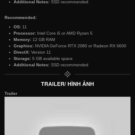
Additional Notes:
SSD recommended
Recommended:
OS:
11
Processor:
Intel Core i5 or AMD Ryzen 5
Memory:
12 GB RAM
Graphics:
NVIDIA GeForce RTX 2080 or Radeon RX 6600
DirectX:
Version 11
Storage:
5 GB available space
Additional Notes:
SSD recommended
TRAILER/ HÌNH ẢNH
Trailer