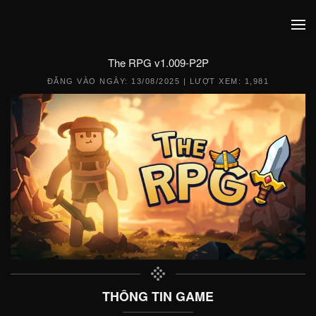
The RPG v1.009-P2P
ĐĂNG VÀO NGÀY:
13/08/2025
| LƯỢT XEM: 1,981
THÔNG TIN GAME