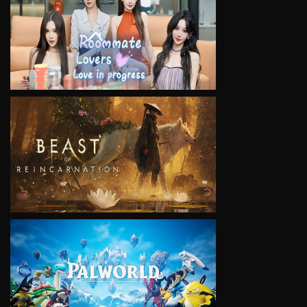
VIEW
VIEW
VIEW