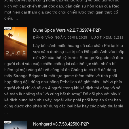
kích với các chiến thuật độc đáo, dẫn đến sự hỗn loạn của Red:
một hiện đại tham gia các trò chơi chiến lược thời gian thực cổ
điển. ...
Dune Spice Wars v2.2.7.32974-P2P
ĐĂNG VÀO NGÀY:
05/09/2025
| LƯỢT XEM: 2,212
Lấy bối cảnh miền hoang dã của châu Phi tại khu
vực nằm dưới sự cai trị của Đế quốc Anh vào thập
niên 30 của thế kỷ trước, Strange Brigade sẽ đưa
người chơi vào cuộc chiến chống lại các thế lực siêu nhiên bí
hiểm tại một vùng đất vô cùng bí ẩn.Chúng ta có thể dễ dàng
thấy Strange Brigade là một tựa game thêm thiên về tính phối
hợp đồng đội, đúng như hãng Rebellion đã giới thiệu, bởi vì phía
người chơi chỉ có tối đa 4 người trong khi kẻ địch thì đông vô số
và toàn là những tên “vô cùng bất thường”.Để đối phó với bầy lũ
kẻ địch hung hãn như vậy, ngoài việc phải phối hợp ăn ý thì bạn
cũng được cho phép sử dụng các loại bẫy hay các phép thuật siê
...
Northgard v3.7.58.42580-P2P