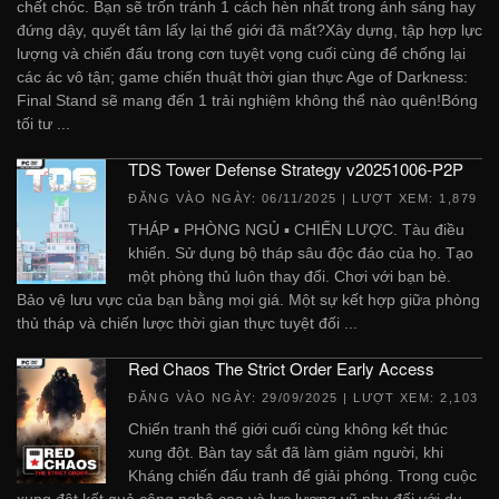
chết chóc. Bạn sẽ trốn tránh 1 cách hèn nhất trong ánh sáng hay
đứng dậy, quyết tâm lấy lại thế giới đã mất?Xây dựng, tập hợp lực
lượng và chiến đấu trong cơn tuyệt vọng cuối cùng để chống lại
các ác vô tận; game chiến thuật thời gian thực Age of Darkness:
Final Stand sẽ mang đến 1 trải nghiệm không thể nào quên!Bóng
tối tư ...
TDS Tower Defense Strategy v20251006-P2P
ĐĂNG VÀO NGÀY:
06/11/2025
| LƯỢT XEM: 1,879
THÁP ▪ PHÒNG NGỦ ▪ CHIẾN LƯỢC. Tàu điều
khiển. Sử dụng bộ tháp sâu độc đáo của họ. Tạo
một phòng thủ luôn thay đổi. Chơi với bạn bè.
Bảo vệ lưu vực của bạn bằng mọi giá. Một sự kết hợp giữa phòng
thủ tháp và chiến lược thời gian thực tuyệt đối ...
Red Chaos The Strict Order Early Access
ĐĂNG VÀO NGÀY:
29/09/2025
| LƯỢT XEM: 2,103
Chiến tranh thế giới cuối cùng không kết thúc
xung đột. Bàn tay sắt đã làm giảm người, khi
Kháng chiến đấu tranh để giải phóng. Trong cuộc
xung đột kết quả công nghệ cao và lực lượng vũ phu đối với du