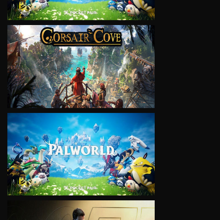
VIEW
VIEW