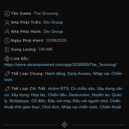
The Scouring
Tên Game:
Orc Group
Nhà Phát Triển:
Orc Group
Nhà Phát Hành:
12/08/2025
Ngày Phát Hành:
740 MB
Dung Lượng:
Link Gốc:
https://store.steampowered.com/app/3338950/The_Scouring/
Hành động
,
Early Access
,
Nhập vai
,
Chiến
Thể Loại Chung:
lược
Action RTS
,
Có chiều sâu
,
Xây dựng căn
Thể Loại Chi Tiết:
cứ
,
Xây dựng
,
Hợp tác
,
Chiến đấu
,
Destruction
,
Huyền ảo
,
Quản
lý
,
Multiplayer
,
Cổ điển
,
Đấu với máy
,
Đấu với người chơi
,
Chiến
thuật thời gian thực
,
Chơi đơn
,
Nhập vai chiến lược
,
Chiến thuật