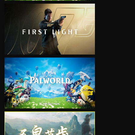
VIEW
VIEW