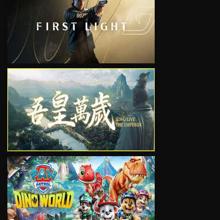
VIEW
VIEW
VIEW