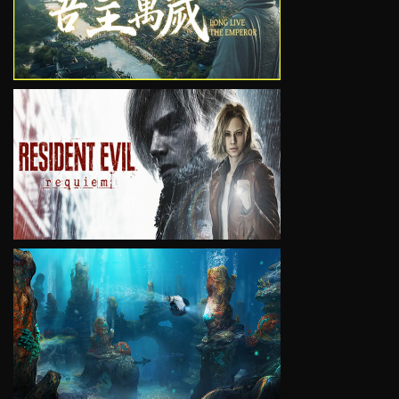
VIEW
VIEW
VIEW