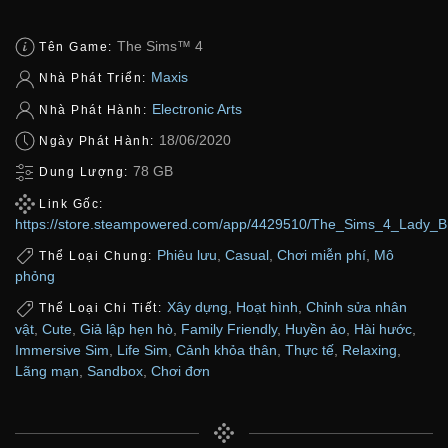
The Sims™ 4
Tên Game:
Maxis
Nhà Phát Triển:
Electronic Arts
Nhà Phát Hành:
18/06/2020
Ngày Phát Hành:
78 GB
Dung Lượng:
Link Gốc:
https://store.steampowered.com/app/4429510/The_Sims_4_Lady_Br
Phiêu lưu
,
Casual
,
Chơi miễn phí
,
Mô
Thể Loại Chung:
phỏng
Xây dựng
,
Hoạt hình
,
Chỉnh sửa nhân
Thể Loại Chi Tiết:
vật
,
Cute
,
Giả lập hẹn hò
,
Family Friendly
,
Huyền ảo
,
Hài hước
,
Immersive Sim
,
Life Sim
,
Cảnh khỏa thân
,
Thực tế
,
Relaxing
,
Lãng mạn
,
Sandbox
,
Chơi đơn