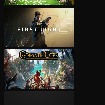
VIEW
VIEW