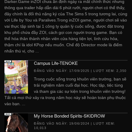
Darker.Game inZOI chưa ấn định ngày ra mắt chính thức nhưng
thông qua trailer hấp dẫn dài 6 phút rưỡi, người chơi có thể thấy,
đây chính là đối thủ nặng ký của The Sims 5 trong tương lai, cùng
với Life by You và Paralives.Trong inZOI game, người chơi sẽ vào
vai thực tập sinh tại 1 công ty quản lý cuộc sống, được đặt trong
khu phố chứa đầy ZOI, cách gọi con người trong game. Bạn có
thể hóa thân thành nhân viên cửa hàng tiện lợi, lính cứu hỏa,
thậm chí là idol KPop nếu muốn. Chế độ Director mode là điểm
nhấn thú vị, cho ...
Campus Life-TENOKE
ĐĂNG VÀO NGÀY:
17/09/2025
| LƯỢT XEM: 2,350
Trong cuộc sống trong khuôn viên trường, bạn sẽ
trải nghiệm năm cuối đại học. Học tập, tiệc tùng
và tham gia các sự kiện trong khuôn viên trường!
Tất cả mọi thứ xảy ra trong năm học này sẽ hoàn toàn phụ thuộc
vào bạn. ...
My Horse Bonded Spirits-SKIDROW
ĐĂNG VÀO NGÀY:
19/06/2024
| LƯỢT XEM:
10,013