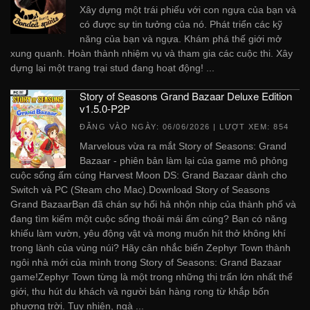
Xây dựng một trái phiếu với con ngựa của bạn và
có được sự tin tưởng của nó. Phát triển các kỹ
năng của bạn và ngựa. Khám phá thế giới mở
xung quanh. Hoàn thành nhiệm vụ và tham gia các cuộc thi. Xây
dựng lại một trang trại stud đang hoạt động! ...
Story of Seasons Grand Bazaar Deluxe Edition
v1.5.0-P2P
ĐĂNG VÀO NGÀY:
06/06/2026
| LƯỢT XEM: 854
Marvelous vừa ra mắt Story of Seasons: Grand
Bazaar - phiên bản làm lại của game mô phỏng
cuộc sống ấm cúng Harvest Moon DS: Grand Bazaar dành cho
Switch và PC (Steam cho Mac).Download Story of Seasons
Grand BazaarBạn đã chán sự hối hả nhộn nhịp của thành phố và
đang tìm kiếm một cuộc sống thoải mái ấm cúng? Bạn có năng
khiếu làm vườn, yêu động vật và mong muốn hít thở không khí
trong lành của vùng núi? Hãy cân nhắc biến Zephyr Town thành
ngôi nhà mới của mình trong Story of Seasons: Grand Bazaar
game!Zephyr Town từng là một trong những thị trấn lớn nhất thế
giới, thu hút du khách và người bán hàng rong từ khắp bốn
phương trời. Tuy nhiên, ngà ...