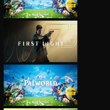
VIEW
VIEW