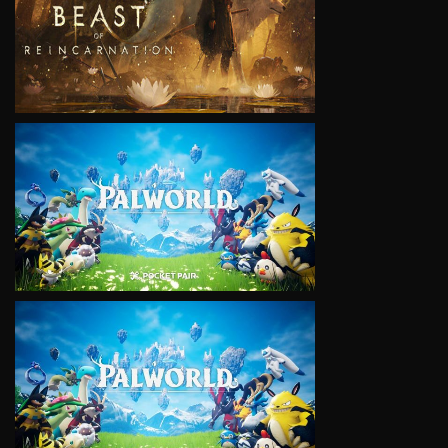
VIEW
VIEW
VIEW