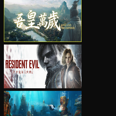
VIEW
VIEW
VIEW