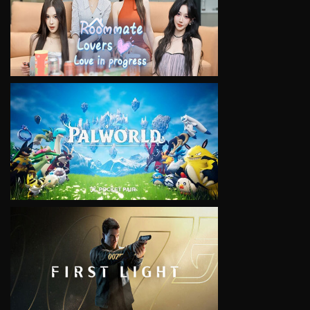
VIEW
VIEW
VIEW