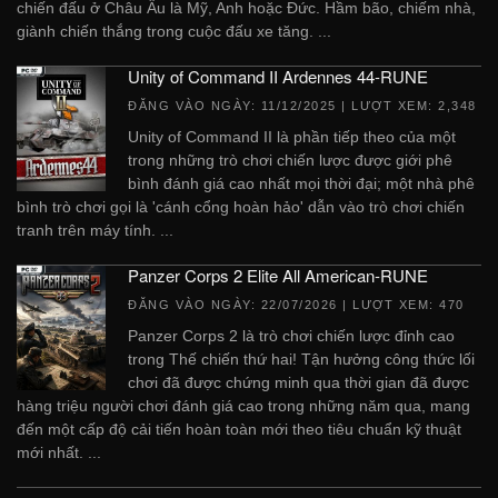
chiến đấu ở Châu Âu là Mỹ, Anh hoặc Đức. Hầm bão, chiếm nhà,
giành chiến thắng trong cuộc đấu xe tăng. ...
Unity of Command II Ardennes 44-RUNE
ĐĂNG VÀO NGÀY:
11/12/2025
| LƯỢT XEM: 2,348
Unity of Command II là phần tiếp theo của một
trong những trò chơi chiến lược được giới phê
bình đánh giá cao nhất mọi thời đại; một nhà phê
bình trò chơi gọi là 'cánh cổng hoàn hảo' dẫn vào trò chơi chiến
tranh trên máy tính. ...
Panzer Corps 2 Elite All American-RUNE
ĐĂNG VÀO NGÀY:
22/07/2026
| LƯỢT XEM: 470
Panzer Corps 2 là trò chơi chiến lược đỉnh cao
trong Thế chiến thứ hai! Tận hưởng công thức lối
chơi đã được chứng minh qua thời gian đã được
hàng triệu người chơi đánh giá cao trong những năm qua, mang
đến một cấp độ cải tiến hoàn toàn mới theo tiêu chuẩn kỹ thuật
mới nhất. ...