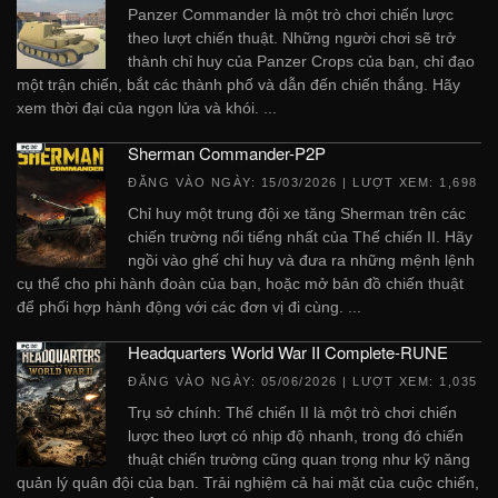
Panzer Commander là một trò chơi chiến lược
theo lượt chiến thuật. Những người chơi sẽ trở
thành chỉ huy của Panzer Crops của bạn, chỉ đạo
một trận chiến, bắt các thành phố và dẫn đến chiến thắng. Hãy
xem thời đại của ngọn lửa và khói. ...
Sherman Commander-P2P
ĐĂNG VÀO NGÀY:
15/03/2026
| LƯỢT XEM: 1,698
Chỉ huy một trung đội xe tăng Sherman trên các
chiến trường nổi tiếng nhất của Thế chiến II. Hãy
ngồi vào ghế chỉ huy và đưa ra những mệnh lệnh
cụ thể cho phi hành đoàn của bạn, hoặc mở bản đồ chiến thuật
để phối hợp hành động với các đơn vị đi cùng. ...
Headquarters World War II Complete-RUNE
ĐĂNG VÀO NGÀY:
05/06/2026
| LƯỢT XEM: 1,035
Trụ sở chính: Thế chiến II là một trò chơi chiến
lược theo lượt có nhịp độ nhanh, trong đó chiến
thuật chiến trường cũng quan trọng như kỹ năng
quản lý quân đội của bạn. Trải nghiệm cả hai mặt của cuộc chiến,