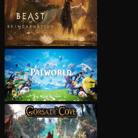
VIEW
VIEW
VIEW