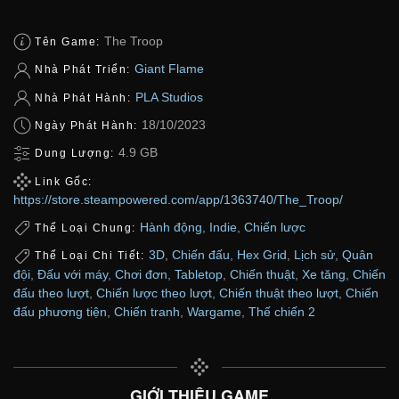
The Troop
Tên Game:
Giant Flame
Nhà Phát Triển:
PLA Studios
Nhà Phát Hành:
18/10/2023
Ngày Phát Hành:
4.9 GB
Dung Lượng:
Link Gốc:
https://store.steampowered.com/app/1363740/The_Troop/
Hành động
,
Indie
,
Chiến lược
Thể Loại Chung:
3D
,
Chiến đấu
,
Hex Grid
,
Lịch sử
,
Quân
Thể Loại Chi Tiết:
đội
,
Đấu với máy
,
Chơi đơn
,
Tabletop
,
Chiến thuật
,
Xe tăng
,
Chiến
đấu theo lượt
,
Chiến lược theo lượt
,
Chiến thuật theo lượt
,
Chiến
đấu phương tiện
,
Chiến tranh
,
Wargame
,
Thế chiến 2
GIỚI THIỆU GAME