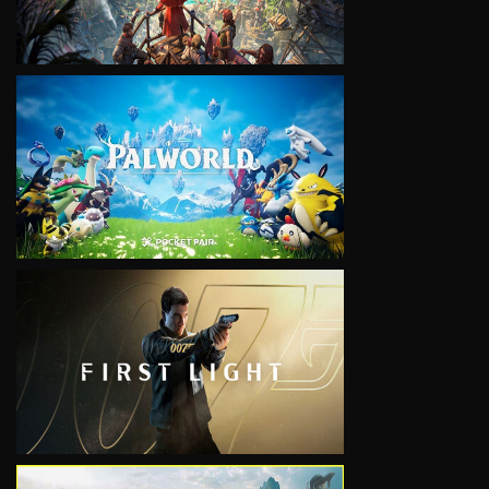
VIEW
VIEW