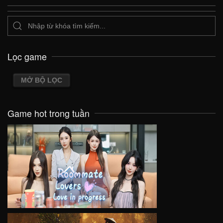
Lọc game
MỞ BỘ LỌC
Game hot trong tuần
VIEW