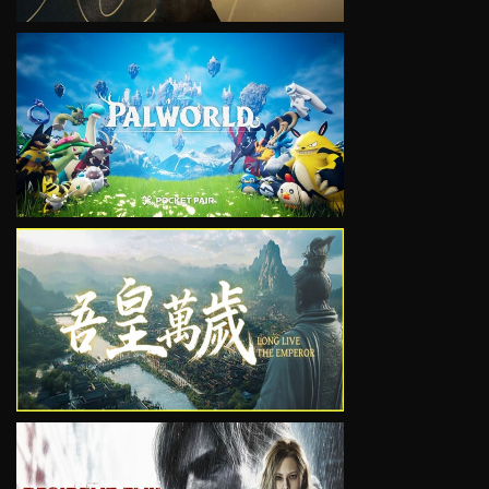
VIEW
VIEW