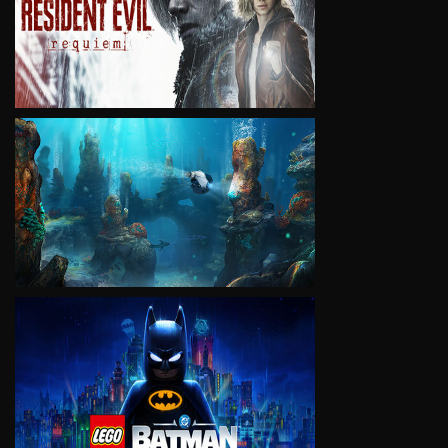
VIEW
VIEW
VIEW