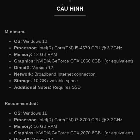
CẤU HÌNH
Minimum:
OS:
Windows 10
Processor:
Intel(R) Core(TM) i5-4570 CPU @ 3.2GHz
Memory:
12 GB RAM
Graphics:
NVIDIA GeForce GTX 1060 6GB+ (or equivalent)
DirectX:
Version 12
Network:
Broadband Internet connection
Storage:
10 GB available space
Additional Notes:
Requires SSD
Recommended:
OS:
Windows 11
Processor:
Intel(R) Core(TM) i7-8700 CPU @ 3.2GHz
Memory:
16 GB RAM
Graphics:
NVIDIA GeForce GTX 2070 8GB+ (or equivalent)
DirectX:
Version 12