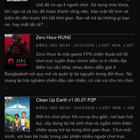
chế độ co-op 4 người chơi. Sử dụng móc khóa,
khí ngủ và vũ lực để hoàn thành công việc, bảo mật tốt hơn và
kiếm đủ tiền trước khi hết thời gian. Bạn sẽ trả lại những gì bạn
nợ, hay mất tất cả? ...
Zero Hour-RUNE
ĐĂNG VÀO NGÀY:
13/11/2025
| LƯỢT XEM: 1,907
Zero Hour là một game FPS chiến thuật với lối
chơi trực tuyến theo nhóm diễn ra ở nhiều địa
điểm hư cấu khác nhau được diễn giải ở
Bangladesh với quy mô và quản lý tài nguyên trong đời thực. Nó
mang lại trải nghiệm chiến đấu cận chiến, có căn cứ cho trò chơi.
...
Clean Up Earth v1.00.07-P2P
ĐĂNG VÀO NGÀY:
14/04/2026
| LƯỢT XEM: 1,499
Một trò chơi phục hồi co-op thư giãn, nơi bạn hút
bụi, xây dựng lại hệ sinh thái và ngắm nhìn thiên
nhiên quay trở lại trong thời gian thực. Chơi một
mình, với bạn bè hoặc trong các phiên nhiều người chơi trực