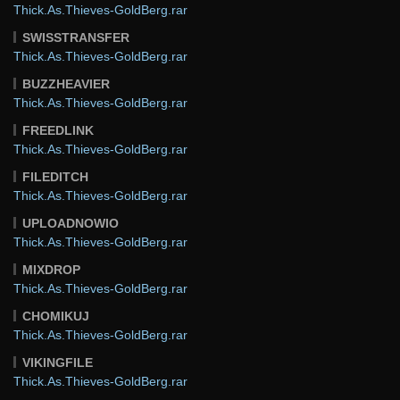
Thick.As.Thieves-GoldBerg.rar
SWISSTRANSFER
Thick.As.Thieves-GoldBerg.rar
BUZZHEAVIER
Thick.As.Thieves-GoldBerg.rar
FREEDLINK
Thick.As.Thieves-GoldBerg.rar
FILEDITCH
Thick.As.Thieves-GoldBerg.rar
UPLOADNOWIO
Thick.As.Thieves-GoldBerg.rar
MIXDROP
Thick.As.Thieves-GoldBerg.rar
CHOMIKUJ
Thick.As.Thieves-GoldBerg.rar
VIKINGFILE
Thick.As.Thieves-GoldBerg.rar