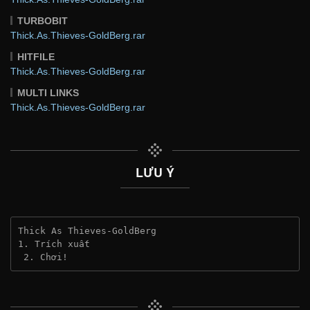
TURBOBIT
Thick.As.Thieves-GoldBerg.rar
HITFILE
Thick.As.Thieves-GoldBerg.rar
MULTI LINKS
Thick.As.Thieves-GoldBerg.rar
LƯU Ý
Thick As Thieves-GoldBerg
1. Trích xuất
 2. Chơi!