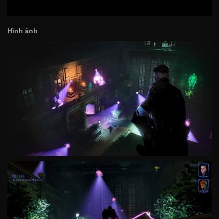
Hình ảnh