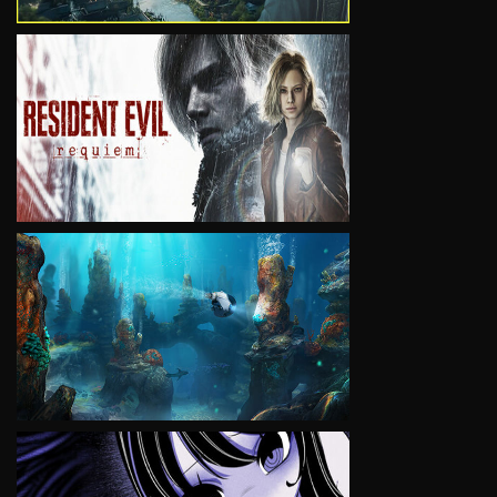
VIEW
VIEW