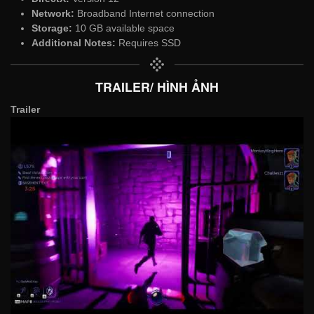
Network:
Broadband Internet connection
Storage:
10 GB available space
Additional Notes:
Requires SSD
TRAILER/ HÌNH ẢNH
Trailer