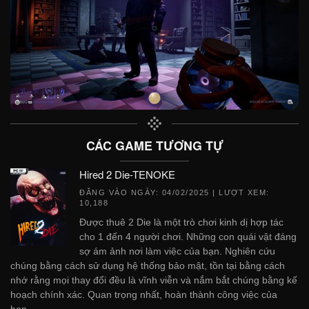
CÁC GAME TƯƠNG TỰ
Hired 2 Die-TENOKE
ĐĂNG VÀO NGÀY:
04/02/2025
| LƯỢT XEM:
10,188
Được thuê 2 Die là một trò chơi kinh dị hợp tác
cho 1 đến 4 người chơi. Những con quái vật đáng
sợ ám ảnh nơi làm việc của bạn. Nghiên cứu
chúng bằng cách sử dụng hệ thống bảo mật, tồn tại bằng cách
nhớ rằng mọi thay đổi đều là vĩnh viễn và nắm bắt chúng bằng kế
hoạch chính xác. Quan trọng nhất, hoàn thành công việc của
bạn. ...