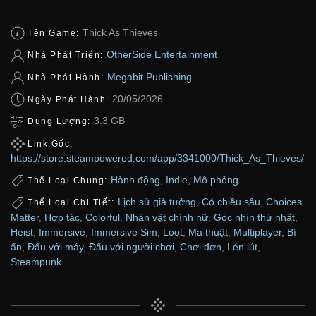
Thick As Thieves
Tên Game:
OtherSide Entertainment
Nhà Phát Triển:
Megabit Publishing
Nhà Phát Hành:
20/05/2026
Ngày Phát Hành:
3.3 GB
Dung Lượng:
Link Gốc:
https://store.steampowered.com/app/3341000/Thick_As_Thieves/
Hành động
,
Indie
,
Mô phỏng
Thể Loại Chung:
Lịch sử giả tưởng
,
Có chiều sâu
,
Choices
Thể Loại Chi Tiết:
Matter
,
Hợp tác
,
Colorful
,
Nhân vật chính nữ
,
Góc nhìn thứ nhất
,
Heist
,
Immersive
,
Immersive Sim
,
Loot
,
Ma thuật
,
Multiplayer
,
Bí
ẩn
,
Đấu với máy
,
Đấu với người chơi
,
Chơi đơn
,
Lén lút
,
Steampunk