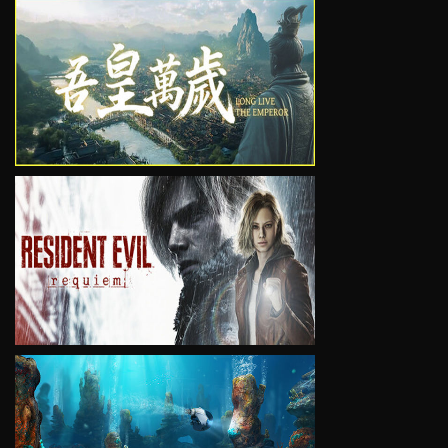
VIEW
VIEW
VIEW