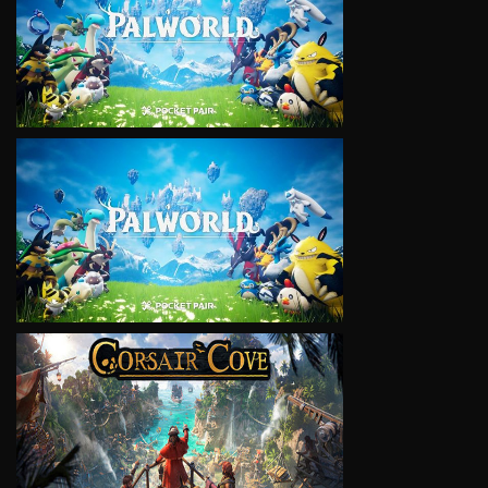
VIEW
VIEW
VIEW