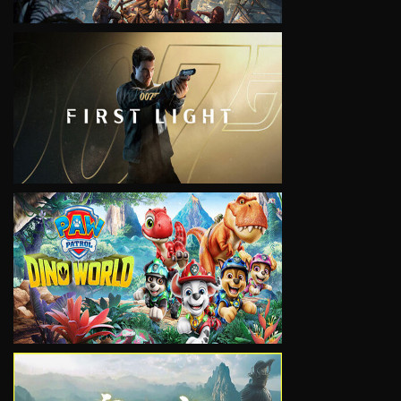
VIEW
VIEW