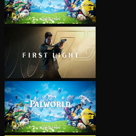
VIEW
VIEW