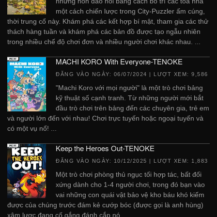
những hòn đảo nổi bằng cách bố trí các tòa nhà
một cách chiến lược trong City-Puzzler ấm cúng,
thời trung cổ này. Khám phá các kết hợp bí mật, tham gia các thử
thách hàng tuần và khám phá các bản đồ được tạo ngẫu nhiên
trong nhiều chế độ chơi đơn và nhiều người chơi khác nhau. ...
MACHI KORO With Everyone-TENOKE
ĐĂNG VÀO NGÀY:
06/07/2024
| LƯỢT XEM: 9,586
"Machi Koro với mọi người" là một trò chơi bảng
kỹ thuật số cạnh tranh. Từ những người mới bắt
đầu trò chơi trên bảng đến các chuyên gia, trẻ em
và người lớn đến với nhau! Chơi trực tuyến hoặc ngoại tuyến và
có một vụ nổ! ...
Keep the Heroes Out-TENOKE
ĐĂNG VÀO NGÀY:
10/12/2025
| LƯỢT XEM: 1,883
Một trò chơi phòng thủ ngục tối hợp tác, bất đối
xứng dành cho 1-4 người chơi, trong đó bạn vào
vai những con quái vật bảo vệ kho báu khó kiếm
được của chúng trước đám kẻ cướp bóc (được gọi là anh hùng)
xâm lược đang cố gắng đánh cắp nó. ...