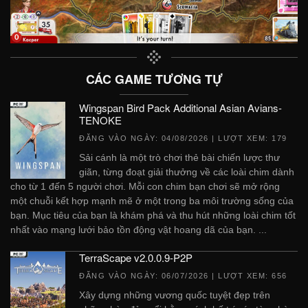
CÁC GAME TƯƠNG TỰ
Wingspan Bird Pack Additional Asian Avians-
TENOKE
ĐĂNG VÀO NGÀY:
04/08/2026
| LƯỢT XEM: 179
Sải cánh là một trò chơi thẻ bài chiến lược thư
giãn, từng đoạt giải thưởng về các loài chim dành
cho từ 1 đến 5 người chơi. Mỗi con chim bạn chơi sẽ mở rộng
một chuỗi kết hợp mạnh mẽ ở một trong ba môi trường sống của
bạn. Mục tiêu của bạn là khám phá và thu hút những loài chim tốt
nhất vào mạng lưới bảo tồn động vật hoang dã của bạn. ...
TerraScape v2.0.0.9-P2P
ĐĂNG VÀO NGÀY:
06/07/2026
| LƯỢT XEM: 656
Xây dựng những vương quốc tuyệt đẹp trên