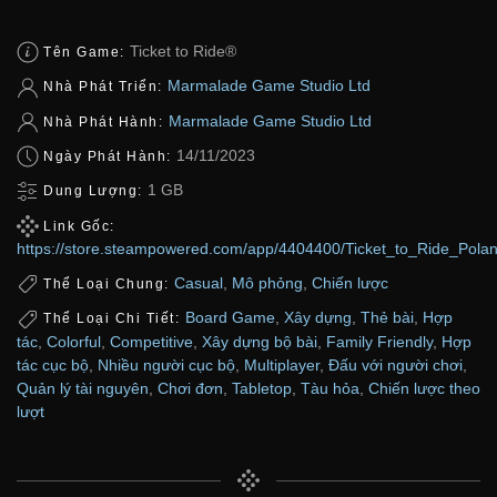
Ticket to Ride®
Tên Game:
Marmalade Game Studio Ltd
Nhà Phát Triển:
Marmalade Game Studio Ltd
Nhà Phát Hành:
14/11/2023
Ngày Phát Hành:
1 GB
Dung Lượng:
Link Gốc:
https://store.steampowered.com/app/4404400/Ticket_to_Ride_Pola
Casual
,
Mô phỏng
,
Chiến lược
Thể Loại Chung:
Board Game
,
Xây dựng
,
Thẻ bài
,
Hợp
Thể Loại Chi Tiết:
tác
,
Colorful
,
Competitive
,
Xây dựng bộ bài
,
Family Friendly
,
Hợp
tác cục bộ
,
Nhiều người cục bộ
,
Multiplayer
,
Đấu với người chơi
,
Quản lý tài nguyên
,
Chơi đơn
,
Tabletop
,
Tàu hỏa
,
Chiến lược theo
lượt