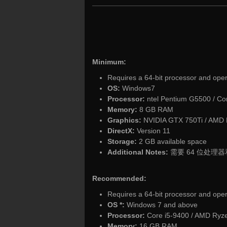
Minimum:
Requires a 64-bit processor and ope
OS:
Windows7
Processor:
ntel Pentium G5500 / Co
Memory:
8 GB RAM
Graphics:
NVIDIA GTX 750Ti / AMD
DirectX:
Version 11
Storage:
2 GB available space
Additional Notes:
需要 64 位处理
Recommended:
Requires a 64-bit processor and ope
OS *:
Windows 7 and above
Processor:
Core i5-9400 / AMD Ryz
Memory:
16 GB RAM