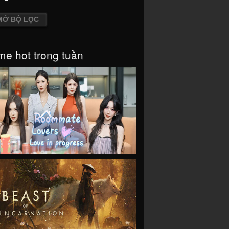
MỞ BỘ LỌC
e hot trong tuần
VIEW
VIEW