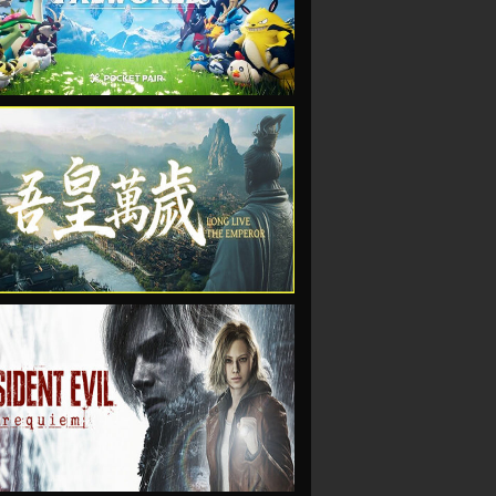
VIEW
VIEW