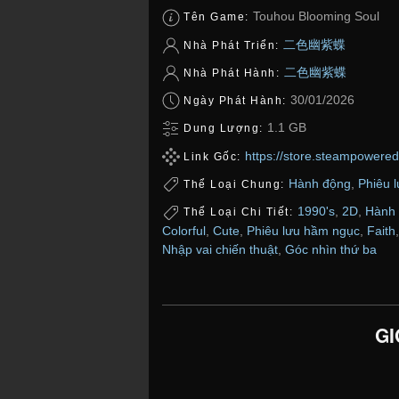
Touhou Blooming Soul
Tên Game:
二色幽紫蝶
Nhà Phát Triển:
二色幽紫蝶
Nhà Phát Hành:
30/01/2026
Ngày Phát Hành:
1.1 GB
Dung Lượng:
https://store.steampower
Link Gốc:
Hành động
,
Phiêu 
Thể Loại Chung:
1990's
,
2D
,
Hành 
Thể Loại Chi Tiết:
Colorful
,
Cute
,
Phiêu lưu hầm ngục
,
Faith
Nhập vai chiến thuật
,
Góc nhìn thứ ba
GI