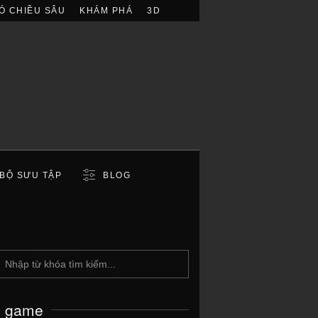
Ó CHIỀU SÂU
KHÁM PHÁ
3D
BỘ SƯU TẬP
BLOG
c game