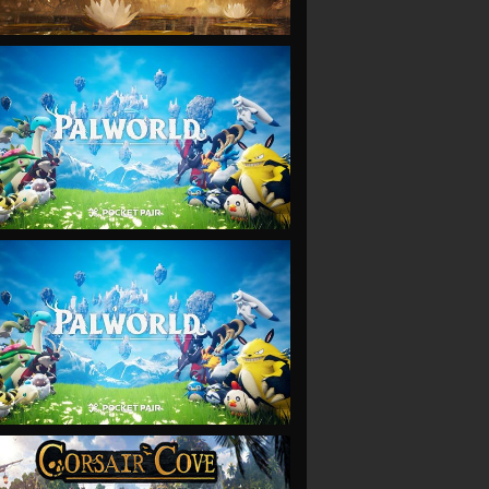
VIEW
VIEW