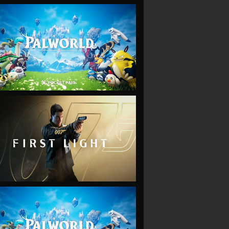
VIEW
VIEW
VIEW