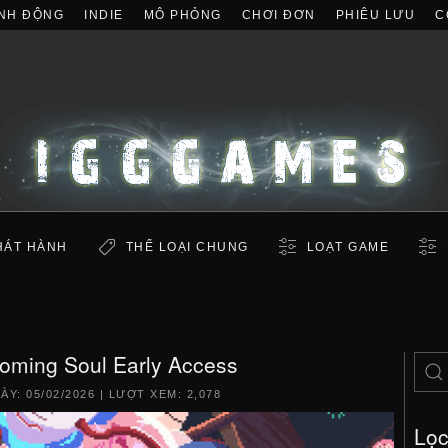
NH ĐỘNG
INDIE
MÔ PHỎNG
CHƠI ĐƠN
PHIÊU LƯU
C
HÁT HÀNH
THỂ LOẠI CHUNG
LOẠT GAME
oming Soul Early Access
GÀY:
05/02/2026
| LƯỢT XEM: 2,078
Lọ