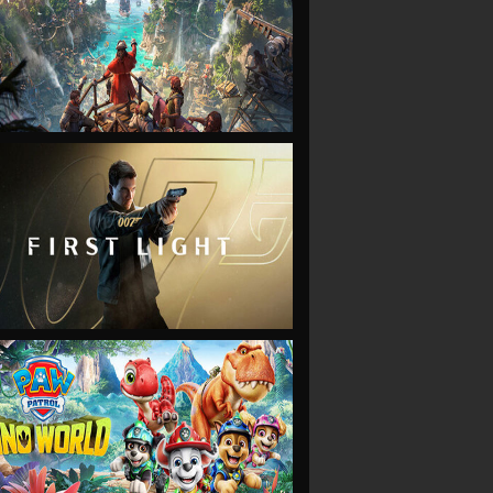
VIEW
VIEW
VIEW