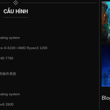
CẤU HÌNH
rating system
re i3-6100 / AMD Ryzen3 1200
 HD 7790
器和操作系统
rating system
Blo
en5 2600