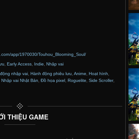
ed.com/app/1970030/Touhou_Blooming_Soul/
lưu
,
Early Access
,
Indie
,
Nhập vai
động nhập vai
,
Hành động phiêu lưu
,
Anime
,
Hoạt hình
,
,
Nhập vai Nhật Bản
,
Đồ họa pixel
,
Roguelite
,
Side Scroller
,
ỚI THIỆU GAME