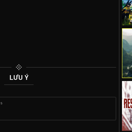
LƯU Ý
ss