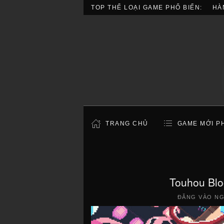
TOP THỂ LOẠI GAME PHỔ BIẾN:
HÀ
TRANG CHỦ
GAME MỚI P
Touhou Blo
ĐĂNG VÀO N