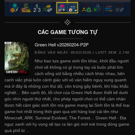
CÁC GAME TƯƠNG TỰ
Green Hell v20260204-P2P
ĐĂNG VÀO NGÀY:
05/02/2026
| LƯỢT XEM: 2,740
Như bao tựa game sinh tồn khác, khởi đầu người
chơi sẽ không có gì trong tay và buộc phải tìm
cách sống sót bằng nhiều cách khác nhau, bên
cạnh việc phải luôn cảnh giác với vô vàn hiểm nguy xung quanh
mà ở đây là những con thú dữ, côn trùng gây bệnh, khí hậu khắc
nghiệt… Bên cạnh đó, lối chơi của Green Hell được thiết kế dưới
góc nhìn người thứ nhất, cho phép người chơi có thể cảm nhận
được hết cảm giác sinh tồn mà game mang lại.Sinh tồn là thể loại
game hot nhất trong thời gian qua với hàng loạt cái tên như
Minecraft, ARK: Survival Evolved, The Forest… Green Hell - Địa
ngục xanh với hy vọng sẽ tạo ra làn gió mới mẻ trong dòng game
quá phổ bi ...