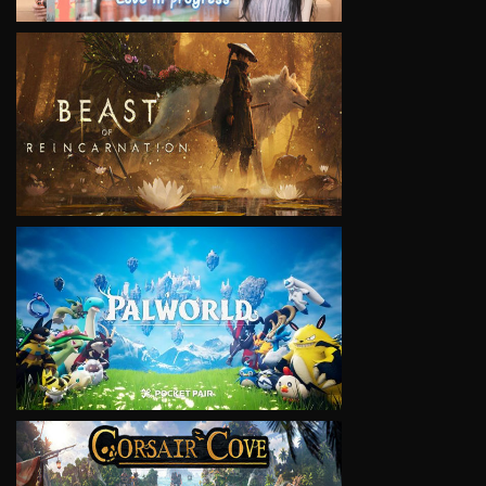
VIEW
VIEW