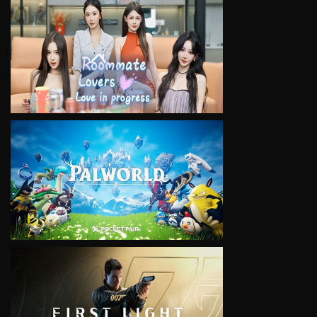
VIEW
VIEW
VIEW