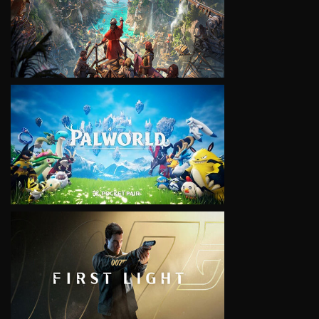
VIEW
VIEW
VIEW