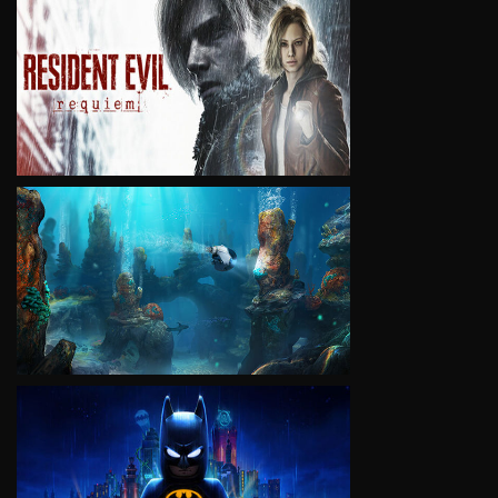
VIEW
VIEW
VIEW