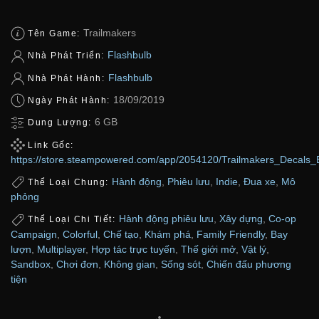
Trailmakers
Tên Game:
Flashbulb
Nhà Phát Triển:
Flashbulb
Nhà Phát Hành:
18/09/2019
Ngày Phát Hành:
6 GB
Dung Lượng:
Link Gốc:
https://store.steampowered.com/app/2054120/Trailmakers_Decals_
Hành động
,
Phiêu lưu
,
Indie
,
Đua xe
,
Mô
Thể Loại Chung:
phỏng
Hành động phiêu lưu
,
Xây dựng
,
Co-op
Thể Loại Chi Tiết:
Campaign
,
Colorful
,
Chế tạo
,
Khám phá
,
Family Friendly
,
Bay
lượn
,
Multiplayer
,
Hợp tác trực tuyến
,
Thế giới mở
,
Vật lý
,
Sandbox
,
Chơi đơn
,
Không gian
,
Sống sót
,
Chiến đấu phương
tiện