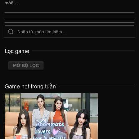
mới! ...
Lọc game
MỞ BỘ LỌC
Game hot trong tuần
VIEW