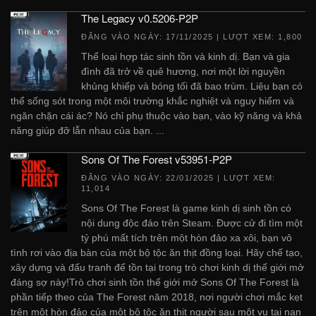
The Legacy v0.5206-P2P
ĐĂNG VÀO NGÀY:
17/11/2025
| LƯỢT XEM: 1,800
Thể loại hợp tác sinh tồn và kinh dị. Bạn và gia
đình đã trở về quê hương, nơi một lời nguyền
khủng khiếp và bóng tối đã bao trùm. Liệu bạn có
thể sống sót trong một môi trường khắc nghiệt và nguy hiểm và
ngăn chặn cái ác? Nó chỉ phụ thuộc vào bạn, vào kỹ năng và khả
năng giúp đỡ lẫn nhau của bạn. ...
Sons Of The Forest v53951-P2P
ĐĂNG VÀO NGÀY:
22/01/2025
| LƯỢT XEM:
11,014
Sons Of The Forest là game kinh dị sinh tồn có
nội dung độc đáo trên Steam. Được cử đi tìm một
tỷ phú mất tích trên một hòn đảo xa xôi, bạn vô
tình rơi vào địa bàn của một bộ tộc ăn thịt đồng loại. Hãy chế tạo,
xây dựng và đấu tranh để tồn tại trong trò chơi kinh dị thế giới mở
đáng sợ này!Trò chơi sinh tồn thế giới mở Sons Of The Forest là
phần tiếp theo của The Forest năm 2018, nơi người chơi mắc kẹt
trên một hòn đảo của một bộ tộc ăn thịt người sau một vụ tai nạn