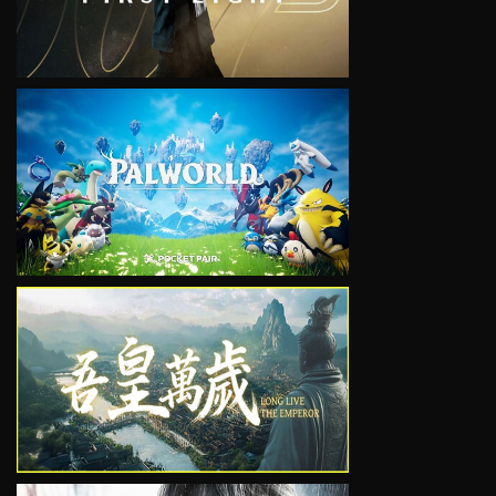
VIEW
VIEW