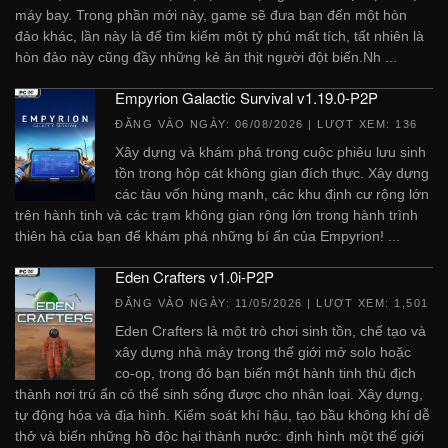
máy bay. Trong phần mới này, game sẽ đưa bạn đến một hòn
đảo khác, lần này là để tìm kiếm một tỷ phú mất tích, tất nhiên là
hòn đảo này cũng đầy những kẻ ăn thịt người đột biến.Nh ...
Empyrion Galactic Survival v1.19.0-P2P
ĐĂNG VÀO NGÀY:
06/08/2026
| LƯỢT XEM: 136
Xây dựng và khám phá trong cuộc phiêu lưu sinh
tồn trong hộp cát không gian đích thực. Xây dựng
các tàu vốn hùng mạnh, các khu định cư rộng lớn
trên hành tinh và các trạm không gian rộng lớn trong hành trình
thiên hà của bạn để khám phá những bí ẩn của Empyrion! ...
Eden Crafters v1.0i-P2P
ĐĂNG VÀO NGÀY:
11/05/2026
| LƯỢT XEM: 1,501
Eden Crafters là một trò chơi sinh tồn, chế tạo và
xây dựng nhà máy trong thế giới mở solo hoặc
co-op, trong đó bạn biến một hành tinh thù địch
thành nơi trú ẩn có thể sinh sống được cho nhân loại. Xây dựng,
tự động hóa và địa hình. Kiểm soát khí hậu, tạo bầu không khí dễ
thở và biến những hồ độc hại thành nước: định hình một thế giới