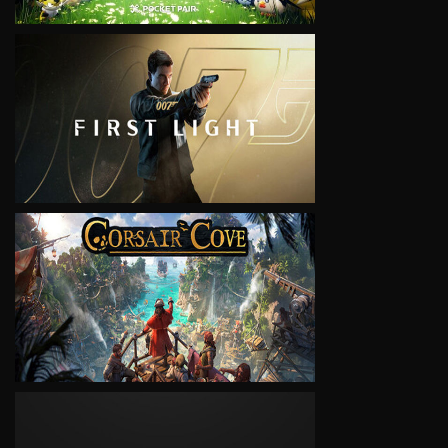
VIEW
VIEW