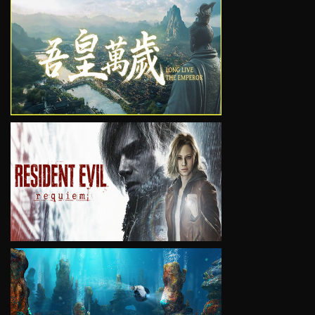
VIEW
VIEW
VIEW