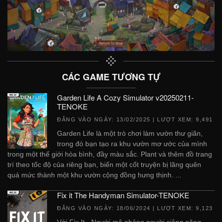
CÁC GAME TƯƠNG TỰ
Garden Life A Cozy Simulator v20250211-
TENOKE
ĐĂNG VÀO NGÀY:
13/02/2025
| LƯỢT XEM: 9,491
Garden Life là một trò chơi làm vườn thư giãn,
trong đó bạn tạo ra khu vườn mơ ước của mình
trong một thế giới hòa bình, đầy màu sắc. Plant và thêm đồ trang
trí theo tốc độ của riêng bạn, biến một cốt truyện bị lãng quên
quá mức thành một khu vườn cộng đồng hưng thịnh. ...
Fix it The Handyman Simulator-TENOKE
ĐĂNG VÀO NGÀY:
18/06/2024
| LƯỢT XEM: 9,123
Với Fix It - Người mô phỏng người siêng năng,