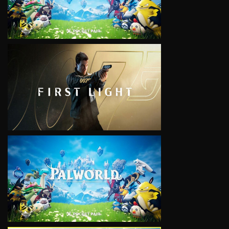
VIEW
VIEW