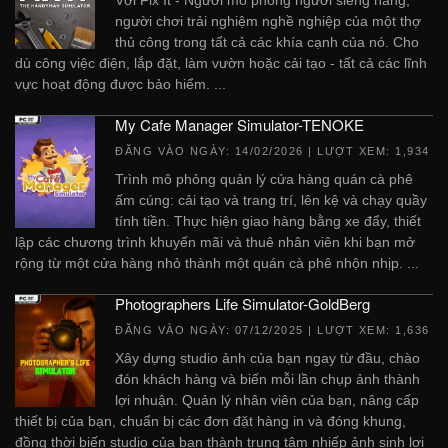
người chơi trải nghiệm nghề nghiệp của một thợ
thủ công trong tất cả các khía cạnh của nó. Cho
dù công việc điện, lắp đặt, làm vườn hoặc cải tạo - tất cả các lĩnh
vực hoạt động được bảo hiểm. ...
My Cafe Manager Simulator-TENOKE
ĐĂNG VÀO NGÀY:
14/02/2026
| LƯỢT XEM: 1,934
Trình mô phỏng quản lý cửa hàng quán cà phê
ấm cúng: cải tạo và trang trí, lên kệ và chạy quầy
tính tiền. Thực hiện giao hàng bằng xe đẩy, thiết
lập các chương trình khuyến mãi và thuê nhân viên khi bạn mở
rộng từ một cửa hàng nhỏ thành một quán cà phê nhộn nhịp. ...
Photographers Life Simulator-GoldBerg
ĐĂNG VÀO NGÀY:
07/12/2025
| LƯỢT XEM: 1,636
Xây dựng studio ảnh của bạn ngay từ đầu, chào
đón khách hàng và biến mỗi lần chụp ảnh thành
lợi nhuận. Quản lý nhân viên của bạn, nâng cấp
thiết bị của bạn, chuẩn bị các đơn đặt hàng in và đóng khung,
đồng thời biến studio của bạn thành trung tâm nhiếp ảnh sinh lợi