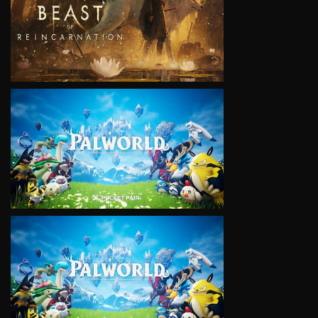
VIEW
VIEW
VIEW