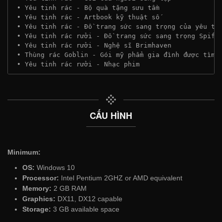
 • Yêu tinh rác - Bộ quà tặng sưu tầm
 • Yêu tinh rác - Artbook kỹ thuật số
 • Yêu tinh rác - Đồ trang sức sang trọng của yêu ti
 • Yêu tinh rác rưởi - Đồ trang sức sang trọng Spiff
 • Yêu tinh rác rưởi - Nghệ sĩ Brimhaven
 • Thùng rác Goblin - Gói mỹ phẩm gia đình được tìm 
 • Yêu tinh rác rưởi - Nhạc phim
CẤU HÌNH
Minimum:
OS:
Windows 10
Processor:
Intel Pentium 2GHZ or AMD equivalent
Memory:
2 GB RAM
Graphics:
DX11, DX12 capable
Storage:
3 GB available space