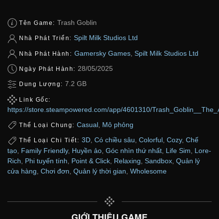
Trash Goblin
Tên Game:
Spilt Milk Studios Ltd
Nhà Phát Triển:
Gamersky Games
,
Spilt Milk Studios Ltd
Nhà Phát Hành:
28/05/2025
Ngày Phát Hành:
7.2 GB
Dung Lượng:
Link Gốc:
https://store.steampowered.com/app/4601310/Trash_Goblin__The_A
Casual
,
Mô phỏng
Thể Loại Chung:
3D
,
Có chiều sâu
,
Colorful
,
Cozy
,
Chế
Thể Loại Chi Tiết:
tạo
,
Family Friendly
,
Huyền ảo
,
Góc nhìn thứ nhất
,
Life Sim
,
Lore-
Rich
,
Phi tuyến tính
,
Point & Click
,
Relaxing
,
Sandbox
,
Quản lý
cửa hàng
,
Chơi đơn
,
Quản lý thời gian
,
Wholesome
GIỚI THIỆU GAME