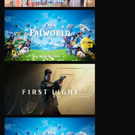
VIEW
VIEW