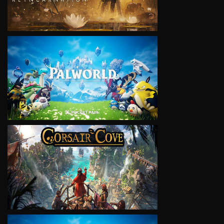
VIEW
VIEW