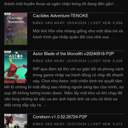
thành một huyền thoại và ngăn chặn bóng tối đang đến gần! ...
Cacildes Adventure-TENOKE
ĐĂNG VÀO NGÀY:
29/04/2024
| LƯỢT XEM: 8,868
Một linh hồn nhẹ nhàng giống như một đứa trẻ và
hành trình gia nhập quân đội của nhà vua. ...
Astor Blade of the Monolith v20240918-P2P
ĐĂNG VÀO NGÀY:
22/09/2024
| LƯỢT XEM: 8,928
RIP qua đám kẻ thù với sự giận dữ và phong cách
trong game nhập vai hành động có nhịp độ nhanh
này. Chơi như Astor, một chiến binh trẻ quyết tâm
tiết lộ những bí mật đằng sau những người sáng tạo của mình, sự
sụp đổ không lường trước được. Nắm lấy một kho vũ khí chạy để
săn lùng những kẻ xấu xa ám ảnh hành tinh và cứu nó khỏi sự
diệt vong sắp xảy ra. ...
Coreborn v1.0.52.26724-P2P
ĐĂNG VÀO NGÀY:
25/07/2024
| LƯỢT XEM: 9,871