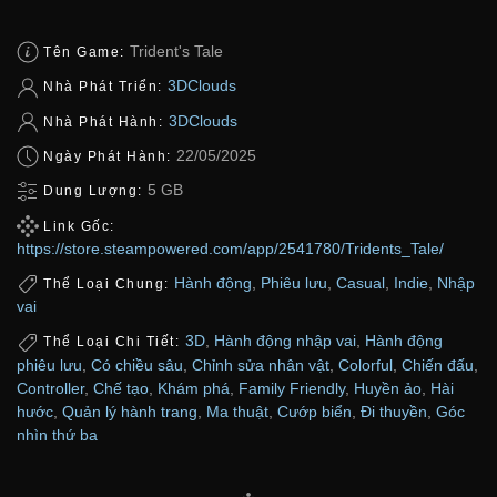
Trident's Tale
Tên Game:
3DClouds
Nhà Phát Triển:
3DClouds
Nhà Phát Hành:
22/05/2025
Ngày Phát Hành:
5 GB
Dung Lượng:
Link Gốc:
https://store.steampowered.com/app/2541780/Tridents_Tale/
Hành động
,
Phiêu lưu
,
Casual
,
Indie
,
Nhập
Thể Loại Chung:
vai
3D
,
Hành động nhập vai
,
Hành động
Thể Loại Chi Tiết:
phiêu lưu
,
Có chiều sâu
,
Chỉnh sửa nhân vật
,
Colorful
,
Chiến đấu
,
Controller
,
Chế tạo
,
Khám phá
,
Family Friendly
,
Huyền ảo
,
Hài
hước
,
Quản lý hành trang
,
Ma thuật
,
Cướp biển
,
Đi thuyền
,
Góc
nhìn thứ ba