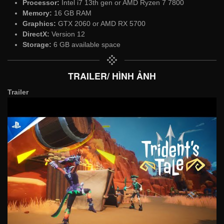
Processor:
Intel i7 13th gen or AMD Ryzen 7 7800
Memory:
16 GB RAM
Graphics:
GTX 2060 or AMD RX 5700
DirectX:
Version 12
Storage:
6 GB available space
TRAILER/ HÌNH ẢNH
Trailer