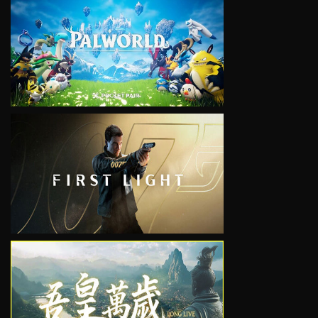
VIEW
VIEW
VIEW