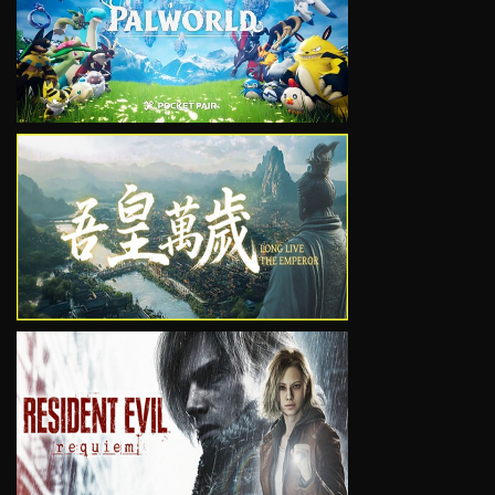
VIEW
VIEW
VIEW