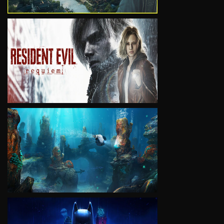
VIEW
VIEW