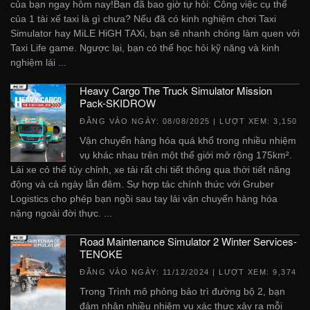
của bạn ngay hôm nay!Bạn đã bao giờ tự hỏi: Công việc cụ thể
của 1 tài xế taxi là gì chưa? Nếu đã có kinh nghiệm chơi Taxi
Simulator hay MiLE HiGH TAXi, bạn sẽ nhanh chóng làm quen với
Taxi Life game. Ngược lại, bạn có thể học hỏi kỹ năng và kinh
nghiệm lái ...
Heavy Cargo The Truck Simulator Mission
Pack-SKIDROW
ĐĂNG VÀO NGÀY:
08/08/2025
| LƯỢT XEM: 3,150
Vận chuyển hàng hóa quá khổ trong nhiều nhiệm
vụ khác nhau trên một thế giới mở rộng 175km².
Lái xe có thể tùy chỉnh, xe tải rất chi tiết thông qua thời tiết năng
động và cả ngày lẫn đêm. Sự hợp tác chính thức với Gruber
Logistics cho phép bạn ngồi sau tay lái vận chuyển hàng hóa
nặng ngoài đời thực. ...
Road Maintenance Simulator 2 Winter Services-
TENOKE
ĐĂNG VÀO NGÀY:
11/12/2024
| LƯỢT XEM: 9,374
Trong Trình mô phỏng bảo trì đường bộ 2, bạn
đảm nhận nhiều nhiệm vụ xác thực xảy ra mỗi