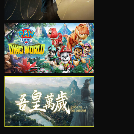
VIEW
VIEW