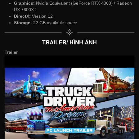
Graphics:
Nvidia Equivalent (GeForce RTX 4060) / Radeon
RX 7600XT
DirectX:
Version 12
Storage:
22 GB available space
TRAILER/ HÌNH ẢNH
Trailer