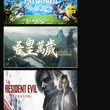
VIEW
VIEW
VIEW