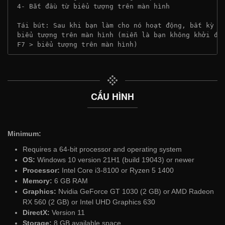
 4- Bắt đầu từ biểu tượng trên màn hình
 Tái bút: Sau khi bạn làm cho nó hoạt động, bất kỳ t
 biểu tượng trên màn hình (miễn là bạn không khởi độ
 F7 > biểu tượng trên màn hình)
CẤU HÌNH
Minimum:
Requires a 64-bit processor and operating system
OS:
Windows 10 version 21H1 (build 19043) or newer
Processor:
Intel Core i3-8100 or Ryzen 5 1400
Memory:
6 GB RAM
Graphics:
Nvidia GeForce GT 1030 (2 GB) or AMD Radeon
RX 560 (2 GB) or Intel UHD Graphics 630
DirectX:
Version 11
Storage:
8 GB available space