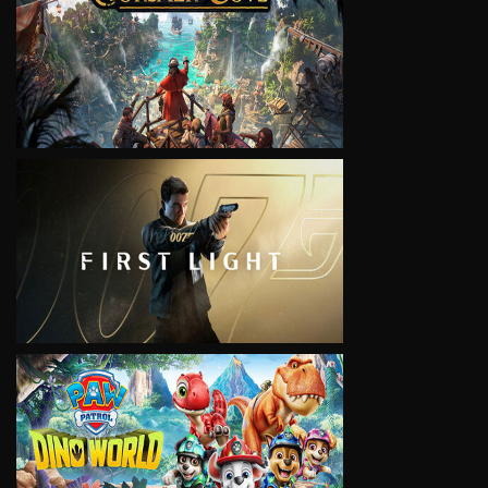
VIEW
VIEW
VIEW