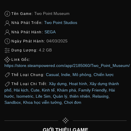
Two Point Museum
Tên Game:
Two Point Studios
Nhà Phát Triển:
SEGA
Nhà Phát Hành:
04/03/2025
Ngày Phát Hành:
4.2 GB
Dung Lượng:
Link Gốc:
https://store.steampowered.com/app/2185060/Two_Point_Museum/
Casual
,
Indie
,
Mô phỏng
,
Chiến lược
Thể Loại Chung:
Xây dựng
,
Hoạt hình
,
Xây dựng thành
Thể Loại Chi Tiết:
phố
,
Hài kịch
,
Cute
,
Kinh tế
,
Khám phá
,
Family Friendly
,
Hài
hước
,
Isometric
,
Life Sim
,
Quản lý
,
thiên nhiên
,
Relaxing
,
Sandbox
,
Khoa học viễn tưởng
,
Chơi đơn
GIỚI THIỆU GAME