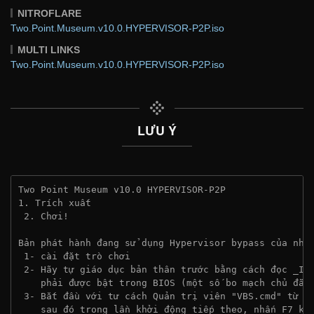
NITROFLARE
Two.Point.Museum.v10.0.HYPERVISOR-P2P.iso
MULTI LINKS
Two.Point.Museum.v10.0.HYPERVISOR-P2P.iso
LƯU Ý
Two Point Museum v10.0 HYPERVISOR-P2P
1. Trích xuất
 2. Chơi!
Bản phát hành đang sử dụng Hypervisor bypass của nhó
 1- cài đặt trò chơi
 2- Hãy tự giáo dục bản thân trước bằng cách đọc _In
    phải được bật trong BIOS (một số bo mạch chủ đã 
 3- Bắt đầu với tư cách Quản trị viên "VBS.cmd" từ t
    sau đó trong lần khởi động tiếp theo, nhấn F7 kh