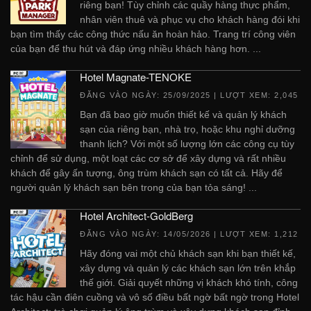
riêng bạn! Tùy chỉnh các quầy hàng thực phẩm,
nhân viên thuê và phục vụ cho khách hàng đói khi
bạn tìm thấy các công thức nấu ăn hoàn hảo. Trang trí công viên
của bạn để thu hút và đáp ứng nhiều khách hàng hơn. ...
Hotel Magnate-TENOKE
ĐĂNG VÀO NGÀY:
25/09/2025
| LƯỢT XEM: 2,045
Bạn đã bao giờ muốn thiết kế và quản lý khách
sạn của riêng bạn, nhà trọ, hoặc khu nghỉ dưỡng
thanh lịch? Với một số lượng lớn các công cụ tùy
chỉnh để sử dụng, một loạt các cơ sở để xây dựng và rất nhiều
khách để gây ấn tượng, ông trùm khách sạn có tất cả. Hãy để
người quản lý khách sạn bên trong của bạn tỏa sáng! ...
Hotel Architect-GoldBerg
ĐĂNG VÀO NGÀY:
14/05/2026
| LƯỢT XEM: 1,212
Hãy đóng vai một chủ khách sạn khi bạn thiết kế,
xây dựng và quản lý các khách sạn lớn trên khắp
thế giới. Giải quyết những vị khách khó tính, công
tác hậu cần điên cuồng và vô số điều bất ngờ bất ngờ trong Hotel