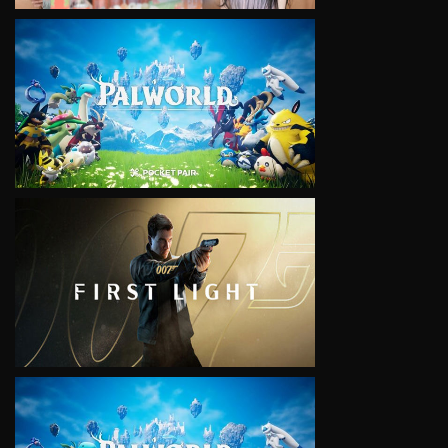
VIEW
VIEW