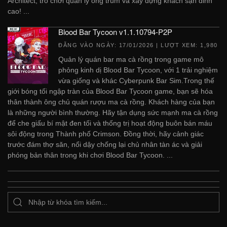
Architect; trò chơi quản lý ông trùm và xây dựng khách sạn đỉnh
cao! ...
Blood Bar Tycoon v1.1.10794-P2P
ĐĂNG VÀO NGÀY:
17/01/2026
| LƯỢT XEM: 1,980
Quản lý quán bar ma cà rồng trong game mô
phỏng kinh dị Blood Bar Tycoon, với 1 trải nghiệm
vừa giống và khác Cyberpunk Bar Sim.Trong thế
giới bóng tối ngập tràn của Blood Bar Tycoon game, bạn sẽ hóa
thân thành ông chủ quán rượu ma cà rồng. Khách hàng của bạn
là những người bình thường. Hãy tận dụng sức mạnh ma cà rồng
để che giấu bí mật đen tối và thống trị hoạt động buôn bán máu
sôi động trong Thành phố Crimson. Đồng thời, hãy cảnh giác
trước đám thợ săn, nổi dậy chống lại chủ nhân tàn ác và giải
phóng bản thân trong khi chơi Blood Bar Tycoon. ...