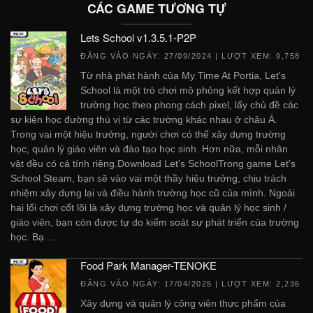
CÁC GAME TƯƠNG TỰ
Lets School v1.3.5.1-P2P
ĐĂNG VÀO NGÀY:
27/09/2024
| LƯỢT XEM: 9,758
Từ nhà phát hành của My Time At Portia, Let's
School là một trò chơi mô phỏng kết hợp quản lý
trường học theo phong cách pixel, lấy chủ đề các
sự kiện học đường thú vị từ các trường khác nhau ở châu Á.
Trong vai một hiệu trưởng, người chơi có thể xây dựng trường
học, quản lý giáo viên và đào tạo học sinh. Hơn nữa, mỗi nhân
vật đều có cá tính riêng.Download Let's SchoolTrong game Let's
School Steam, bạn sẽ vào vai một thầy hiệu trưởng, chịu trách
nhiệm xây dựng lại và điều hành trường học cũ của mình. Ngoài
hai lối chơi cốt lõi là xây dựng trường học và quản lý học sinh /
giáo viên, bạn còn được tự do kiểm soát sự phát triển của trường
học. Bạ ...
Food Park Manager-TENOKE
ĐĂNG VÀO NGÀY:
17/04/2025
| LƯỢT XEM: 2,236
Xây dựng và quản lý công viên thực phẩm của