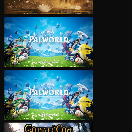
VIEW
VIEW