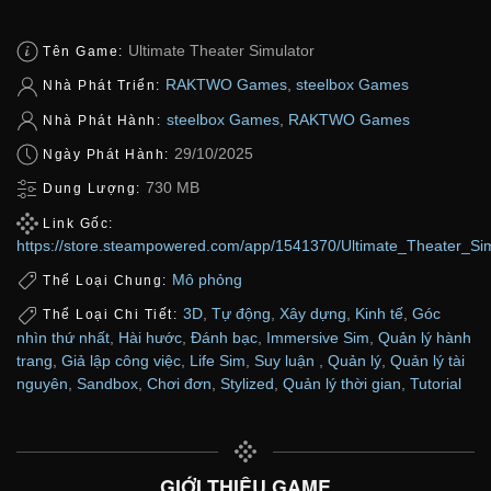
Ultimate Theater Simulator
Tên Game:
RAKTWO Games
,
steelbox Games
Nhà Phát Triển:
steelbox Games
,
RAKTWO Games
Nhà Phát Hành:
29/10/2025
Ngày Phát Hành:
730 MB
Dung Lượng:
Link Gốc:
https://store.steampowered.com/app/1541370/Ultimate_Theater_Sim
Mô phỏng
Thể Loại Chung:
3D
,
Tự động
,
Xây dựng
,
Kinh tế
,
Góc
Thể Loại Chi Tiết:
nhìn thứ nhất
,
Hài hước
,
Đánh bạc
,
Immersive Sim
,
Quản lý hành
trang
,
Giả lập công việc
,
Life Sim
,
Suy luận
,
Quản lý
,
Quản lý tài
nguyên
,
Sandbox
,
Chơi đơn
,
Stylized
,
Quản lý thời gian
,
Tutorial
GIỚI THIỆU GAME