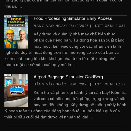
rộng sòng bạc của mình thành một hoạt động kinh doanh có lợi
nhuận. ...
Food Processing Simulator Early Access
ĐĂNG VÀO NGÀY:
23/12/2025
| LƯỢT XEM: 2,334
Xây dựng và quản lý nhà máy chế biến thực
phẩm của riêng bạn. Tự động hóa sản xuất bằng
máy móc, làm việc cùng với các nhân viên lành
nghề để duy trì hoạt động trơn tru, mở rộng cơ sở của bạn và
kiểm soát hàng tồn kho khi bạn phát triển từ một xưởng nhỏ
thành một cơ sở sản xuất quy mô lớn. ...
Airport Baggage Simulator-GoldBerg
ĐĂNG VÀO NGÀY:
31/05/2026
| LƯỢT XEM: 1,157
Kiểm tra và phân loại hành lý tại sân bay! Kiểm tra
vali xem có nội dung trái phép, trọng lượng và sân
bay nơi đến không. Xây dựng hệ thống xử lý hành
lý hoàn toàn tự động của riêng bạn và tối ưu hóa hiệu quả của
thiết bị đầu cuối để đạt được lợi nhuận tối đa! ...