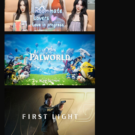
VIEW
VIEW
VIEW