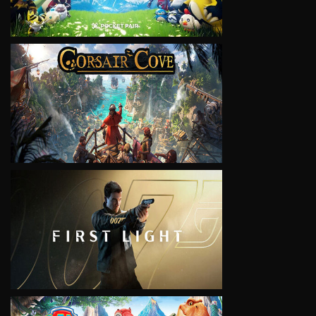
VIEW
VIEW