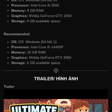
Processor:
Intel Core i5-3550
Memory:
8 GB RAM
Graphics:
NVidia GeForce GTX 1050
Storage:
4 GB available space
Recommended:
OS:
OS: Windows (64-bit) 11
Processor:
Intel Core i5-14400F
Memory:
16 GB RAM
Graphics:
NVidia GeForce RTX 3060
Storage:
4 GB available space
TRAILER/ HÌNH ẢNH
Trailer