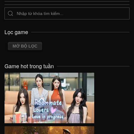
Lọc game
MỞ BỘ LỌC
Game hot trong tuần
VIEW