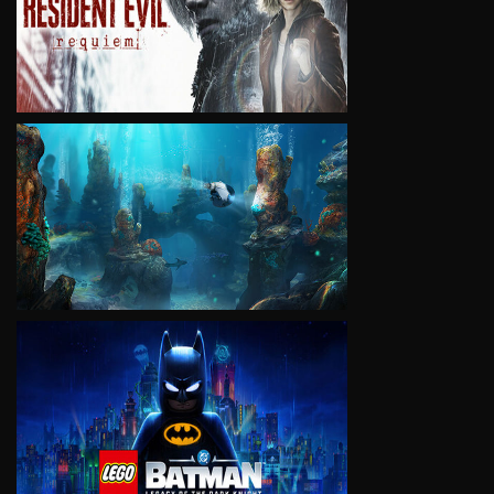
VIEW
VIEW
VIEW