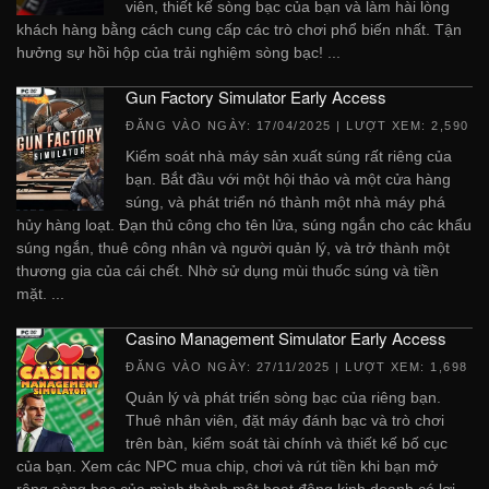
viên, thiết kế sòng bạc của bạn và làm hài lòng
khách hàng bằng cách cung cấp các trò chơi phổ biến nhất. Tận
hưởng sự hồi hộp của trải nghiệm sòng bạc! ...
Gun Factory Simulator Early Access
ĐĂNG VÀO NGÀY:
17/04/2025
| LƯỢT XEM: 2,590
Kiểm soát nhà máy sản xuất súng rất riêng của
bạn. Bắt đầu với một hội thảo và một cửa hàng
súng, và phát triển nó thành một nhà máy phá
hủy hàng loạt. Đạn thủ công cho tên lửa, súng ngắn cho các khẩu
súng ngắn, thuê công nhân và người quản lý, và trở thành một
thương gia của cái chết. Nhờ sử dụng mùi thuốc súng và tiền
mặt. ...
Casino Management Simulator Early Access
ĐĂNG VÀO NGÀY:
27/11/2025
| LƯỢT XEM: 1,698
Quản lý và phát triển sòng bạc của riêng bạn.
Thuê nhân viên, đặt máy đánh bạc và trò chơi
trên bàn, kiểm soát tài chính và thiết kế bố cục
của bạn. Xem các NPC mua chip, chơi và rút tiền khi bạn mở