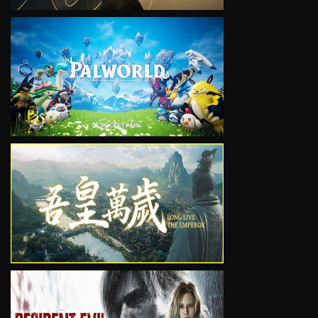
VIEW
VIEW