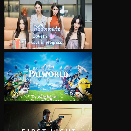
VIEW
VIEW
VIEW