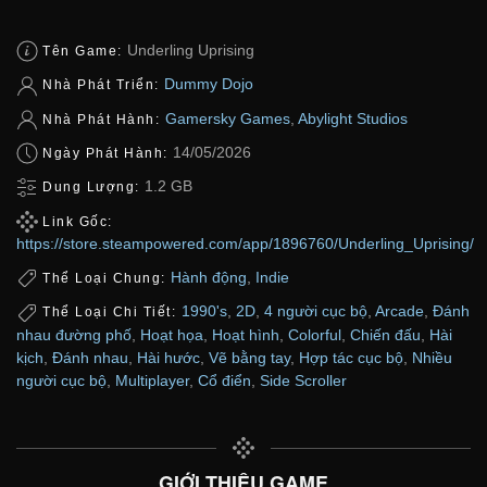
Underling Uprising
Tên Game:
Dummy Dojo
Nhà Phát Triển:
Gamersky Games
,
Abylight Studios
Nhà Phát Hành:
14/05/2026
Ngày Phát Hành:
1.2 GB
Dung Lượng:
Link Gốc:
https://store.steampowered.com/app/1896760/Underling_Uprising/
Hành động
,
Indie
Thể Loại Chung:
1990's
,
2D
,
4 người cục bộ
,
Arcade
,
Đánh
Thể Loại Chi Tiết:
nhau đường phố
,
Hoạt họa
,
Hoạt hình
,
Colorful
,
Chiến đấu
,
Hài
kịch
,
Đánh nhau
,
Hài hước
,
Vẽ bằng tay
,
Hợp tác cục bộ
,
Nhiều
người cục bộ
,
Multiplayer
,
Cổ điển
,
Side Scroller
GIỚI THIỆU GAME