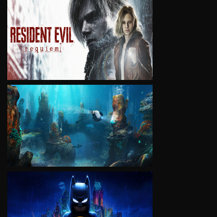
VIEW
VIEW
VIEW