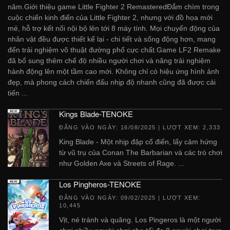
năm.Giới thiệu game Little Fighter 2 RemasteredĐắm chìm trong
cuộc chiến kinh điển của Little Fighter 2, nhưng với đồ họa mới
mẻ, hỗ trợ kết nối nội bộ lên tới 8 máy tính. Mọi chuyển động của
nhân vật đều được thiết kế lại - chi tiết và sống động hơn, mang
đến trải nghiệm võ thuật đường phố cực chất.Game LF2 Remake
đã bổ sung thêm chế độ nhiều người chơi và nâng trải nghiệm
hành động lên một tầm cao mới. Không chỉ có hiệu ứng hình ảnh
đẹp, mà phong cách chiến đấu nhịp độ nhanh cũng đã được cải
tiến ...
Kings Blade-TENOKE
ĐĂNG VÀO NGÀY:
16/08/2025
| LƯỢT XEM: 2,333
King Blade - Một nhịp đập cổ điển, lấy cảm hứng
từ vũ trụ của Conan The Barbarian và các trò chơi
như Golden Axe và Streets of Rage. ...
Los Pingheros-TENOKE
ĐĂNG VÀO NGÀY:
09/02/2025
| LƯỢT XEM:
10,445
Vịt, né tránh và quăng. Los Pingeros là một người