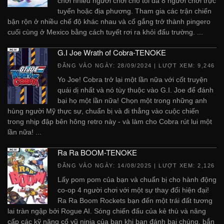
chơi nhiều người chơi cho tối đa 8 người chơi trực
tuyến hoặc địa phương. Tham gia các trận chiến
bận rộn ở nhiều chế độ khác nhau và cố gắng trở thành pingero
cuối cùng ở Mexico bằng cách tuyết rơi ra khỏi đấu trường. ...
G.I Joe Wrath of Cobra-TENOKE
ĐĂNG VÀO NGÀY:
28/09/2024
| LƯỢT XEM: 9,246
Yo Joe! Cobra trở lại một lần nữa với cốt truyện
quái dị nhất và nó tùy thuộc vào G.I. Joe để đánh
bại họ một lần nữa! Chọn một trong những anh
hùng người Mỹ thực sự, chuẩn bị và đi thẳng vào cuộc chiến
trong nhịp đập bên hông retro này - và làm cho Cobra rút lui một
lần nữa! ...
Ra Ra BOOM-TENOKE
ĐĂNG VÀO NGÀY:
14/08/2025
| LƯỢT XEM: 2,126
Lấy pom pom của bạn và chuẩn bị cho hành động
co-op 4 người chơi với một sự thay đổi hiện đại!
Ra Ra Boom Rockets bạn đến một trái đất tương
lai tràn ngập bởi Rogue AI. Sóng chiến đấu của kẻ thù và nâng
cấp các kỹ năng cổ vũ ninja của bạn khi bạn đánh bại chúng, bắn