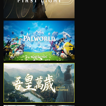
VIEW
VIEW