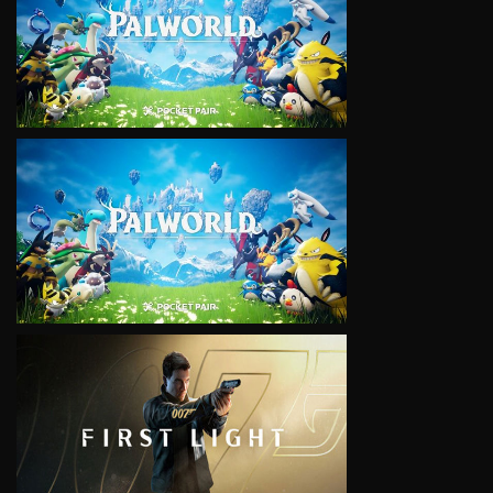
VIEW
VIEW
VIEW