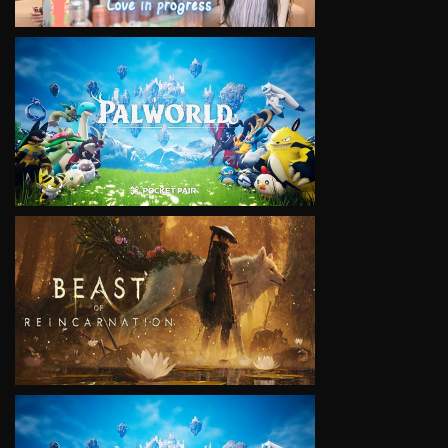
VIEW
VIEW