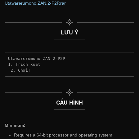
Utawarerumono.ZAN.2-P2P.rar
LƯU Ý
Utawarerumono ZAN 2-P2P
1. Trích xuất
 2. Chơi!
CẤU HÌNH
Minimum:
Requires a 64-bit processor and operating system