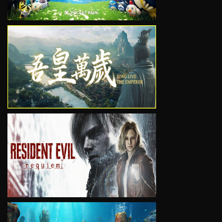
VIEW
VIEW