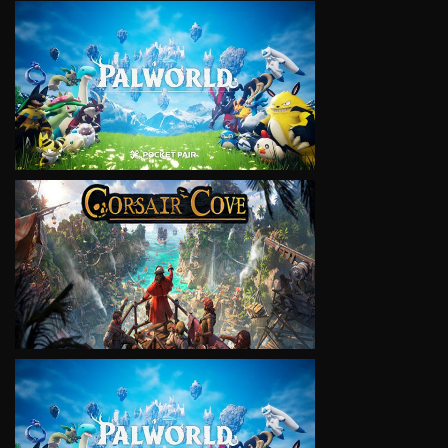
VIEW
VIEW
VIEW