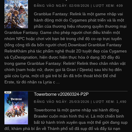
ĐĂNG VÀO NGÀY:
02/08/2026
| LƯỢT XEM: 409
Granblue Fantasy: Relink là một game nhập vai
hành động mới do Cygames phát triển và là một
phần của thương hiệu nhượng quyền thương mại
Granblue Fantasy. Game cho phép người chơi điều khiển một
nhóm NPC hoặc chơi với bạn bè trong chế độ co-op trực tuyến
(tổng cộng tối đa bốn người chơi).Download Granblue Fantasy
RelinkKhám phá tác phẩm nghệ thuật 2D tuyệt đẹp của Cygames
và CyDesignation, hiện được hiện thực hóa ở dạng 3D đầy đủ
trong game Granblue Fantasy: Relink! Relink theo chân nhân vật
chính (nam hoặc nữ, được gọi là Gran / Djeeta) sau khi họ đến
giải cứu Lyria, một cô gái trẻ bí ẩn đã trốn thoát khỏi Đế chế
Erste, từ đó nhận ra Lyria c ...
Towerborne v20260324-P2P
ĐĂNG VÀO NGÀY:
25/03/2026
| LƯỢT XEM: 1,490
Towerborne là một game nhập vai hành động
Brawler cuộn màn hình thú vị. Là một chiến binh
bất tử hành trình xuyên qua một thế giới đang sụp
đổ, khám phá bí ẩn về Thành phố số đã sụp đổ và đẩy lùi nạn