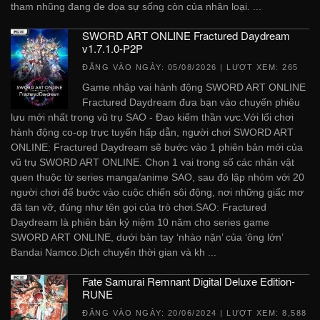
tham nhũng đang đe dọa sự sống còn của nhân loại. ...
SWORD ART ONLINE Fractured Daydream
v1.7.1.0-P2P
ĐĂNG VÀO NGÀY:
05/08/2026
| LƯỢT XEM: 265
Game nhập vai hành động SWORD ART ONLINE
Fractured Daydream đưa bạn vào chuyến phiêu
lưu mới nhất trong vũ trụ SAO - Đao kiếm thần vực.Với lối chơi
hành động co-op trực tuyến hấp dẫn, người chơi SWORD ART
ONLINE: Fractured Daydream sẽ bước vào 1 phiên bản mới của
vũ trụ SWORD ART ONLINE. Chọn 1 vai trong số các nhân vật
quen thuộc từ series manga/anime SAO, sau đó lập nhóm với 20
người chơi để bước vào cuộc chiến sôi động, nơi những giấc mơ
đã tan vỡ, đúng như tên gọi của trò chơi.SAO: Fractured
Daydream là phiên bản kỷ niệm 10 năm cho series game
SWORD ART ONLINE, dưới bàn tay ‘nhào nặn’ của ‘ông lớn’
Bandai Namco.Dịch chuyển thời gian và kh ...
Fate Samurai Remnant Digital Deluxe Edition-
RUNE
ĐĂNG VÀO NGÀY:
20/06/2024
| LƯỢT XEM: 8,588