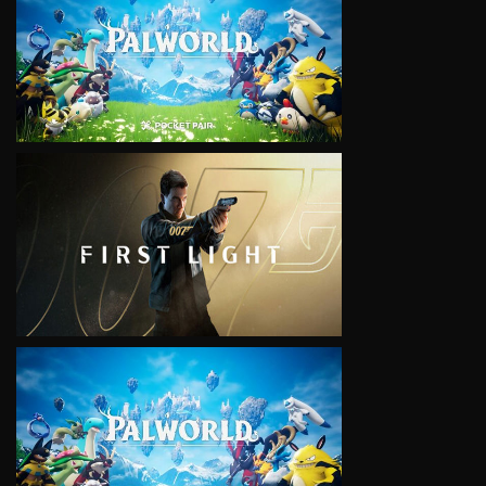
VIEW
VIEW
VIEW