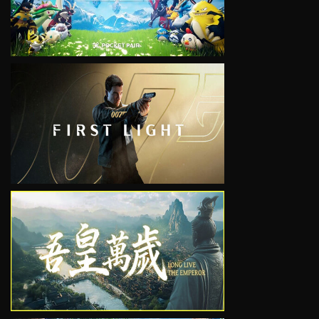
VIEW
VIEW