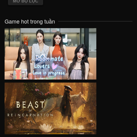
MỞ BỘ LỌC
Game hot trong tuần
VIEW
VIEW