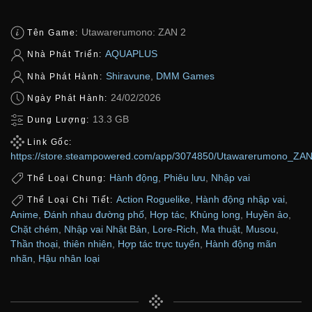
Utawarerumono: ZAN 2
Tên Game:
AQUAPLUS
Nhà Phát Triển:
Shiravune
,
DMM Games
Nhà Phát Hành:
24/02/2026
Ngày Phát Hành:
13.3 GB
Dung Lượng:
Link Gốc:
https://store.steampowered.com/app/3074850/Utawarerumono_ZA
Hành động
,
Phiêu lưu
,
Nhập vai
Thể Loại Chung:
Action Roguelike
,
Hành động nhập vai
,
Thể Loại Chi Tiết:
Anime
,
Đánh nhau đường phố
,
Hợp tác
,
Khủng long
,
Huyền ảo
,
Chặt chém
,
Nhập vai Nhật Bản
,
Lore-Rich
,
Ma thuật
,
Musou
,
Thần thoại
,
thiên nhiên
,
Hợp tác trực tuyến
,
Hành động mãn
nhãn
,
Hậu nhân loại