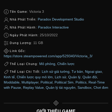
Victoria 3
Tên Game:
Paradox Development Studio
Nhà Phát Triển:
Paradox Interactive
Nhà Phát Hành:
25/10/2022
Ngày Phát Hành:
11 GB
Dung Lượng:
Link Gốc:
https://store.steampowered.com/app/529340/Victoria_3/
Mô phỏng
,
Chiến lược
Thể Loại Chung:
Lịch sử giả tưởng
,
Tư bản
,
Ngoại giao
,
Thể Loại Chi Tiết:
Kinh tế
,
Chiến lược quy mô lớn
,
Lịch sử
,
Quản lý
,
Quân đội
,
Moddable
,
Multiplayer
,
Political
,
Political Sim
,
Politics
,
Real-Time
with Pause
,
Replay Value
,
Quản lý tài nguyên
,
Sandbox
,
Chơi đơn
GIỚI THIỆU GAME