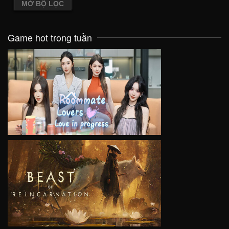
MỞ BỘ LỌC
Game hot trong tuần
VIEW
VIEW