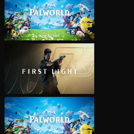
VIEW
VIEW
VIEW