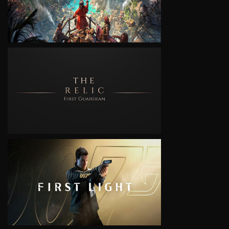
VIEW
VIEW