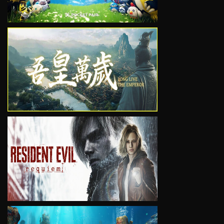
VIEW
VIEW