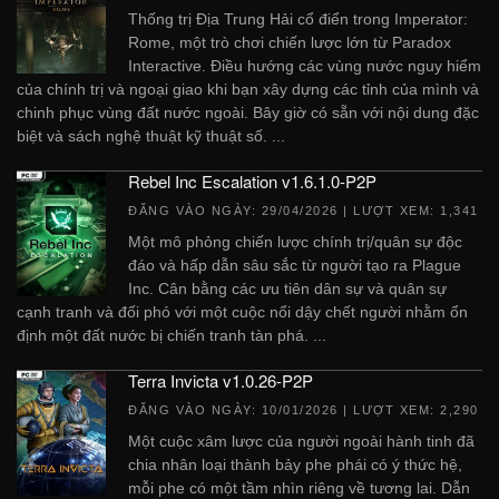
Thống trị Địa Trung Hải cổ điển trong Imperator:
Rome, một trò chơi chiến lược lớn từ Paradox
Interactive. Điều hướng các vùng nước nguy hiểm
của chính trị và ngoại giao khi bạn xây dựng các tỉnh của mình và
chinh phục vùng đất nước ngoài. Bây giờ có sẵn với nội dung đặc
biệt và sách nghệ thuật kỹ thuật số. ...
Rebel Inc Escalation v1.6.1.0-P2P
ĐĂNG VÀO NGÀY:
29/04/2026
| LƯỢT XEM: 1,341
Một mô phỏng chiến lược chính trị/quân sự độc
đáo và hấp dẫn sâu sắc từ người tạo ra Plague
Inc. Cân bằng các ưu tiên dân sự và quân sự
cạnh tranh và đối phó với một cuộc nổi dậy chết người nhằm ổn
định một đất nước bị chiến tranh tàn phá. ...
Terra Invicta v1.0.26-P2P
ĐĂNG VÀO NGÀY:
10/01/2026
| LƯỢT XEM: 2,290
Một cuộc xâm lược của người ngoài hành tinh đã
chia nhân loại thành bảy phe phái có ý thức hệ,
mỗi phe có một tầm nhìn riêng về tương lai. Dẫn