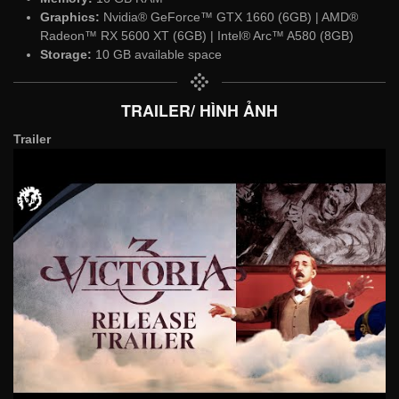
Graphics:
Nvidia® GeForce™ GTX 1660 (6GB) | AMD®
Radeon™ RX 5600 XT (6GB) | Intel® Arc™ A580 (8GB)
Storage:
10 GB available space
TRAILER/ HÌNH ẢNH
Trailer