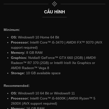
CẤU HÌNH
Minimum:
OS:
Windows® 10 Home 64 Bit
Processor:
Intel® Core™ i5-3470 | AMD® FX™ 9370 (AVX
support required)
Memory:
8 GB RAM
Graphics:
Nvidia® GeForce™ GTX 660 (2GB) | AMD®
Radeon™ R7 370 (2GB) or Intel® Iris® Xe Graphics or
AMD® Radeon™ Vega 8
Storage:
10 GB available space
Recommended:
OS:
Windows® 10 64 Bit or Windows® 11
Processor:
Intel® Core™ i5-6600K | AMD® Ryzen™ 5
2600X (AVX support required)
Memory:
16 GB RAM