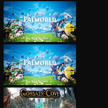
VIEW
VIEW
VIEW