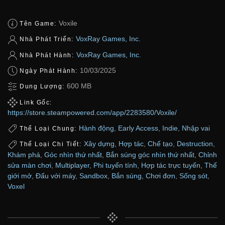
Voxile
Tên Game:
VoxRay Games, Inc.
Nhà Phát Triển:
VoxRay Games, Inc.
Nhà Phát Hành:
10/03/2025
Ngày Phát Hành:
600 MB
Dung Lượng:
Link Gốc:
https://store.steampowered.com/app/2283580/Voxile/
Hành động
,
Early Access
,
Indie
,
Nhập vai
Thể Loại Chung:
Xây dựng
,
Hợp tác
,
Chế tạo
,
Destruction
,
Thể Loại Chi Tiết:
Khám phá
,
Góc nhìn thứ nhất
,
Bắn súng góc nhìn thứ nhất
,
Chỉnh
sửa màn chơi
,
Multiplayer
,
Phi tuyến tính
,
Hợp tác trực tuyến
,
Thế
giới mở
,
Đấu với máy
,
Sandbox
,
Bắn súng
,
Chơi đơn
,
Sống sót
,
Voxel