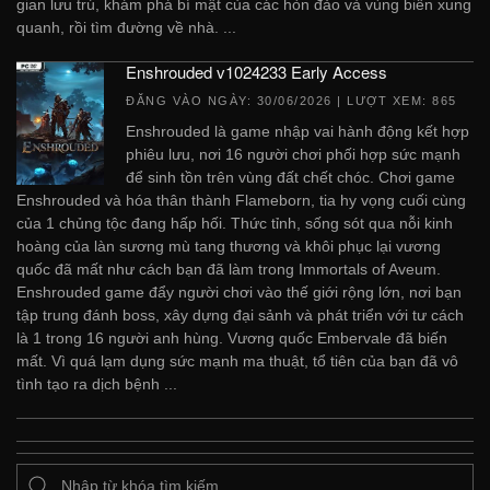
gian lưu trú, khám phá bí mật của các hòn đảo và vùng biển xung
quanh, rồi tìm đường về nhà. ...
Enshrouded v1024233 Early Access
ĐĂNG VÀO NGÀY:
30/06/2026
| LƯỢT XEM: 865
Enshrouded là game nhập vai hành động kết hợp
phiêu lưu, nơi 16 người chơi phối hợp sức mạnh
để sinh tồn trên vùng đất chết chóc. Chơi game
Enshrouded và hóa thân thành Flameborn, tia hy vọng cuối cùng
của 1 chủng tộc đang hấp hối. Thức tỉnh, sống sót qua nỗi kinh
hoàng của làn sương mù tang thương và khôi phục lại vương
quốc đã mất như cách bạn đã làm trong Immortals of Aveum.
Enshrouded game đẩy người chơi vào thế giới rộng lớn, nơi bạn
tập trung đánh boss, xây dựng đại sảnh và phát triển với tư cách
là 1 trong 16 người anh hùng. Vương quốc Embervale đã biến
mất. Vì quá lạm dụng sức mạnh ma thuật, tổ tiên của bạn đã vô
tình tạo ra dịch bệnh ...