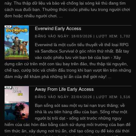
này. Thu thập dữ liệu và bảo vệ chống lại sóng kẻ thù đang tìm
cách xua đuổi bạn. Thưởng thức cuộc phiêu lưu trong người chơi
đơn hoặc nhiều người chơi. ...
Everwind Early Access
ĐĂNG VÀO NGÀY:
18/03/2026
| LƯỢT XEM: 1,702
Everwind là một cuốn tiểu thuyết về thể loại RPG
và Sandbox Survival ở góc nhìn thứ nhất. Bắt tay
vào cuộc phiêu lưu với bạn bè của bạn - Xây
dựng căn cứ trên một con tàu bay trên đảo, thu thập tài nguyên,
chế tạo, cướp bóc và chiến đấu trong khi bạn vượt lên trên những
đám mây để khám phá những bí ẩn của thế giới này! ...
Away From Life Early Access
ĐĂNG VÀO NGÀY:
22/04/2026
| LƯỢT XEM: 1,516
Bạn sống sót sau một vụ tai nạn trực thăng; về
nhà là ưu tiên hàng đầu của bạn. Sống như một
người bị trôi dạt - sống sót trước những nguy
hiểm của các hòn đảo bằng cách sử dụng môi trường của bạn để
tìm thức ăn, xây dựng nơi trú ẩn, chế tạo công cụ để kéo dài thời