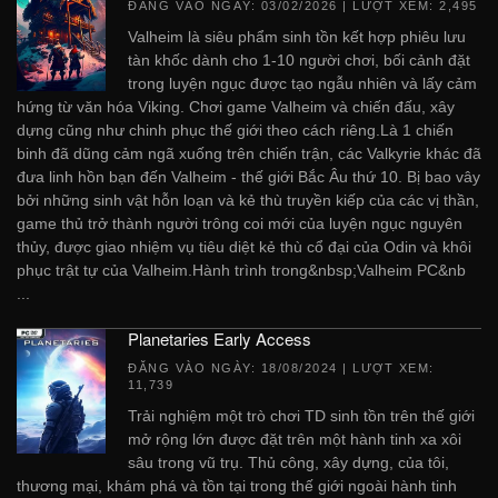
ĐĂNG VÀO NGÀY:
03/02/2026
| LƯỢT XEM: 2,495
Valheim là siêu phẩm sinh tồn kết hợp phiêu lưu
tàn khốc dành cho 1-10 người chơi, bối cảnh đặt
trong luyện ngục được tạo ngẫu nhiên và lấy cảm
hứng từ văn hóa Viking. Chơi game Valheim và chiến đấu, xây
dựng cũng như chinh phục thế giới theo cách riêng.Là 1 chiến
binh đã dũng cảm ngã xuống trên chiến trận, các Valkyrie khác đã
đưa linh hồn bạn đến Valheim - thế giới Bắc Âu thứ 10. Bị bao vây
bởi những sinh vật hỗn loạn và kẻ thù truyền kiếp của các vị thần,
game thủ trở thành người trông coi mới của luyện ngục nguyên
thủy, được giao nhiệm vụ tiêu diệt kẻ thù cổ đại của Odin và khôi
phục trật tự của Valheim.Hành trình trong&nbsp;Valheim PC&nb
...
Planetaries Early Access
ĐĂNG VÀO NGÀY:
18/08/2024
| LƯỢT XEM:
11,739
Trải nghiệm một trò chơi TD sinh tồn trên thế giới
mở rộng lớn được đặt trên một hành tinh xa xôi
sâu trong vũ trụ. Thủ công, xây dựng, của tôi,
thương mại, khám phá và tồn tại trong thế giới ngoài hành tinh