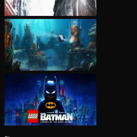
VIEW
VIEW