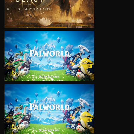
VIEW
VIEW
VIEW