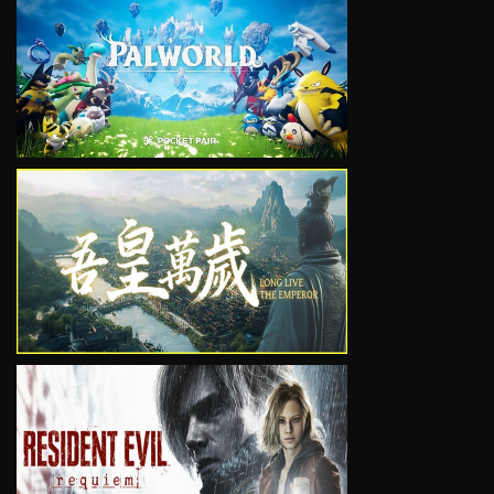
VIEW
VIEW
VIEW