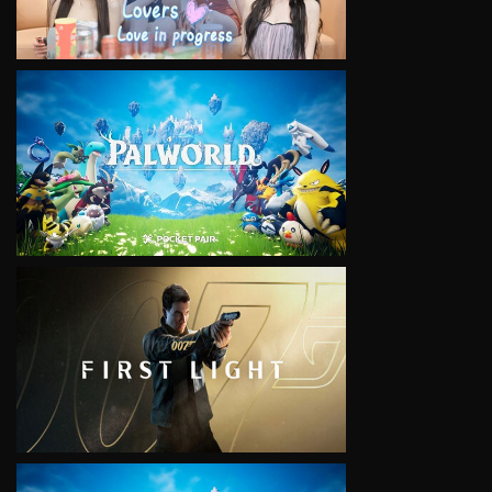
VIEW
VIEW