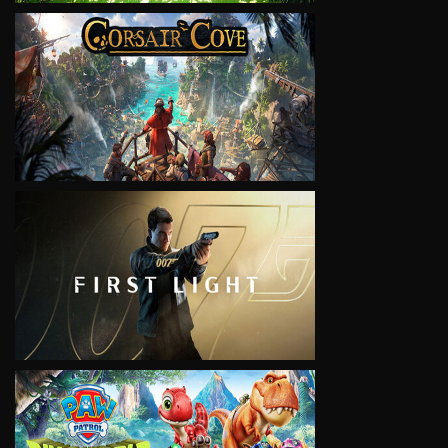
VIEW
VIEW