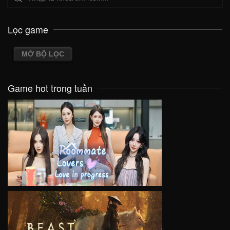
Lọc game
MỞ BỘ LỌC
Game hot trong tuần
VIEW