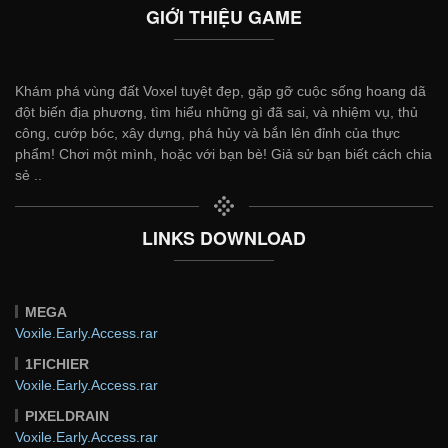
GIỚI THIỆU GAME
Khám phá vùng đất Voxel tuyệt đẹp, gặp gỡ cuộc sống hoang dã
đột biến địa phương, tìm hiểu những gì đã sai, và nhiệm vụ, thủ
công, cướp bóc, xây dựng, phá hủy và bắn lên đỉnh của thực
phẩm! Chơi một mình, hoặc với bạn bè! Giả sử bạn biết cách chia
sẻ ..
LINKS DOWNLOAD
MEGA
Voxile.Early.Access.rar
1FICHIER
Voxile.Early.Access.rar
PIXELDRAIN
Voxile.Early.Access.rar