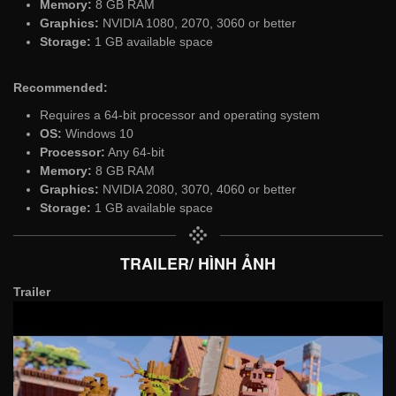
Memory:
8 GB RAM
Graphics:
NVIDIA 1080, 2070, 3060 or better
Storage:
1 GB available space
Recommended:
Requires a 64-bit processor and operating system
OS:
Windows 10
Processor:
Any 64-bit
Memory:
8 GB RAM
Graphics:
NVIDIA 2080, 3070, 4060 or better
Storage:
1 GB available space
TRAILER/ HÌNH ẢNH
Trailer