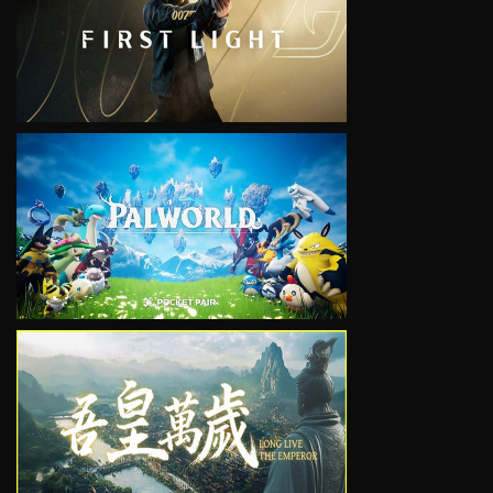
VIEW
VIEW
VIEW