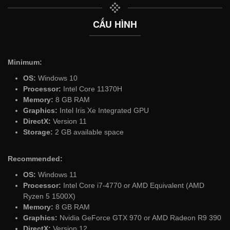
CẤU HÌNH
Minimum:
OS:
Windows 10
Processor:
Intel Core 11370H
Memory:
8 GB RAM
Graphics:
Intel Iris Xe Integrated GPU
DirectX:
Version 11
Storage:
2 GB available space
Recommended:
OS:
Windows 11
Processor:
Intel Core i7-4770 or AMD Equivalent (AMD
Ryzen 5 1500X)
Memory:
8 GB RAM
Graphics:
Nvidia GeForce GTX 970 or AMD Radeon R9 390
DirectX:
Version 12