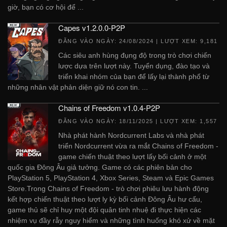
giờ, bạn có cơ hội để ...
Capes v1.2.0.0-P2P
ĐĂNG VÀO NGÀY:
24/08/2024
| LƯỢT XEM: 9,181
Các siêu anh hùng đụng độ trong trò chơi chiến
lược dựa trên lượt này. Tuyển dụng, đào tạo và
triển khai nhóm của bạn để lấy lại thành phố từ
những nhân vật phản diện giữ nó con tin. ...
Chains of Freedom v1.0.4-P2P
ĐĂNG VÀO NGÀY:
18/11/2025
| LƯỢT XEM: 1,557
Nhà phát hành Nordcurrent Labs và nhà phát
triển Nordcurrent vừa ra mắt Chains of Freedom -
game chiến thuật theo lượt lấy bối cảnh ở một
quốc gia Đông Âu giả tưởng. Game có các phiên bản cho
PlayStation 5, PlayStation 4, Xbox Series, Steam và Epic Games
Store.Trong Chains of Freedom - trò chơi phiêu lưu hành động
kết hợp chiến thuật theo lượt ly kỳ bối cảnh Đông Âu hư cấu,
game thủ sẽ chỉ huy một đội quân tinh nhuệ đi thực hiện các
nhiệm vụ đầy rẫy nguy hiểm và những tình huống khó xử về mặt