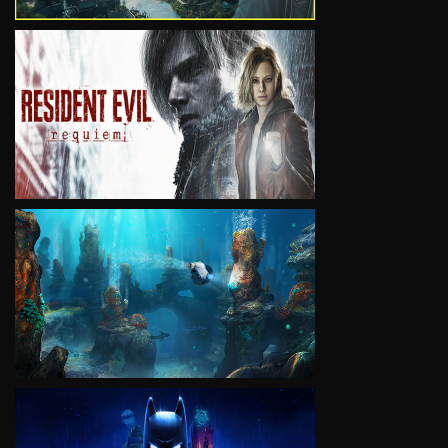
VIEW
VIEW