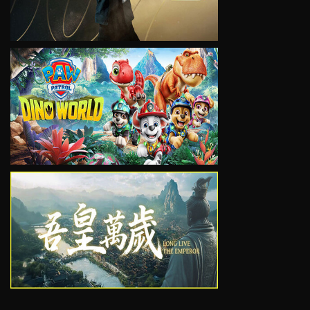
VIEW
VIEW