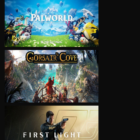
VIEW
VIEW
VIEW