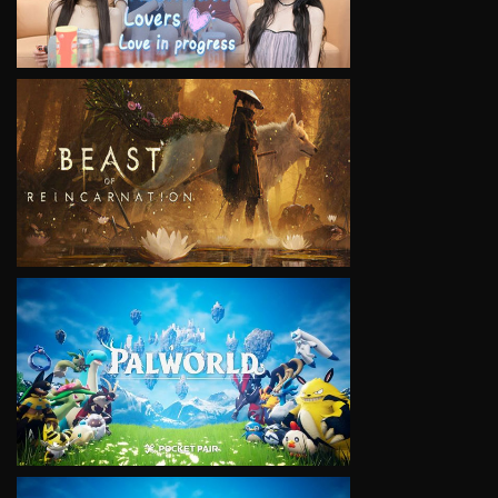
VIEW
VIEW