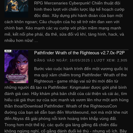
RPG Mercenaries Cyberpunk! Chiến thuật đội
hình theo lượt với chiến lược lập kế hoạch cướp
độc đáo. Xây dựng phi hành đoàn của bạn một
cách khôn ngoan; Câu chuyện của họ sẽ trở nên đan xen với
chính bạn. Kéo mạnh các vụ cướp với phần mềm mạng mạnh
mẽ, kết nối phe phái, đa thê, sửa đổi vũ khí, tàng hình, hack, và
nhiều hơn nữa! ...
Pathfinder Wrath of the Righteous v2.7.0x-P2P
ĐĂNG VÀO NGÀY:
16/05/2025
| LƯỢT XEM: 2,905
Bước vào cuộc hành trình đến một vương quốc bị
ma quỷ xâm chiếm trong Pathfinder: Wrath of the
Righteous - game nhập vai sử thi mới đến từ
những người đã tạo ra Pathfinder: Kingmaker được giới phê bình
đánh giá cao. Hãy khám phá bản chất của cái thiện và cái ác, tìm
hiểu cái giá thực sự của sức mạnh và vươn lên như một anh hùng
thần thoại!Download Pathfinder: Wrath of the RighteousCon
đường của bạn sẽ dẫn bạn đến Worldwound, nơi mà một khe nứt
đến Abyss đã giải phóng nỗi kinh hoàng trên khắp vùng đất.
Trong hơn một thế kỷ, các quốc gia láng giềng đã chiến đấu
không ngừng nghỉ, cố gắng đánh đuổi kẻ thù - nhưng vô ích. Bây