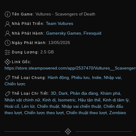
Vultures - Scavengers of Death
Tên Game:
Team Vultures
Nhà Phát Triển:
Gamersky Games
,
Firesquid
Nhà Phát Hành:
13/05/2026
Ngày Phát Hành:
2.5 GB
Dung Lượng:
Link Gốc:
https://store.steampowered.com/app/2537470/Vultures__Scavenger
Hành động
,
Phiêu lưu
,
Indie
,
Nhập vai
,
Thể Loại Chung:
Chiến lược
3D
,
Dark
,
Phản địa đàng
,
Khám phá
,
Thể Loại Chi Tiết:
Nhân vật chính nữ
,
Kinh dị
,
Isometric
,
Hậu tận thế
,
Kinh dị tâm lý
,
Hoài cổ
,
Lén lút
,
Chiến thuật
,
Nhập vai chiến thuật
,
Chiến đấu
theo lượt
,
Chiến lược theo lượt
,
Chiến thuật theo lượt
,
Zombies