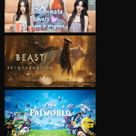
VIEW
VIEW
VIEW