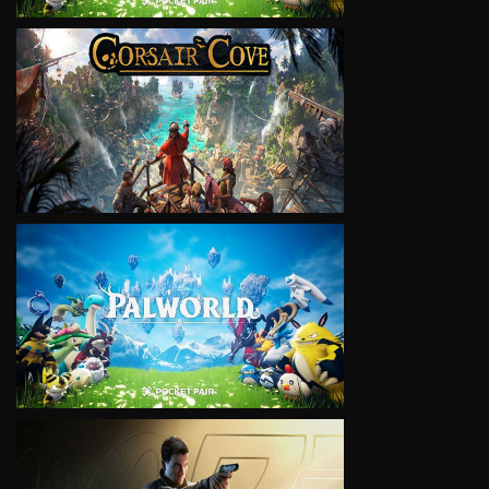
VIEW
VIEW