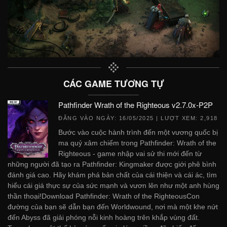
CÁC GAME TƯƠNG TỰ
Pathfinder Wrath of the Righteous v2.7.0x-P2P
ĐĂNG VÀO NGÀY:
16/05/2025
| LƯỢT XEM: 2,918
Bước vào cuộc hành trình đến một vương quốc bị
ma quỷ xâm chiếm trong Pathfinder: Wrath of the
Righteous - game nhập vai sử thi mới đến từ
những người đã tạo ra Pathfinder: Kingmaker được giới phê bình
đánh giá cao. Hãy khám phá bản chất của cái thiện và cái ác, tìm
hiểu cái giá thực sự của sức mạnh và vươn lên như một anh hùng
thần thoại!Download Pathfinder: Wrath of the RighteousCon
đường của bạn sẽ dẫn bạn đến Worldwound, nơi mà một khe nứt
đến Abyss đã giải phóng nỗi kinh hoàng trên khắp vùng đất.