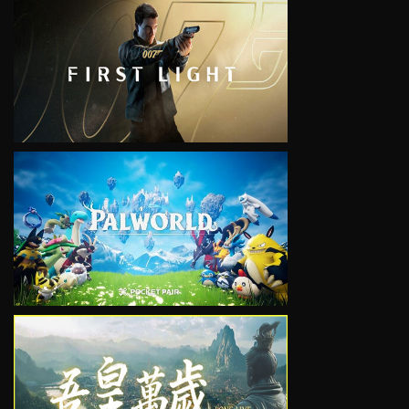
VIEW
VIEW
VIEW