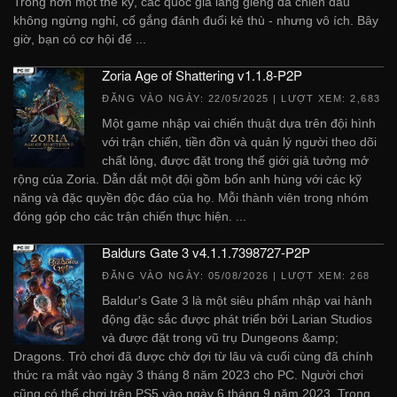
Trong hơn một thế kỷ, các quốc gia láng giềng đã chiến đấu
không ngừng nghỉ, cố gắng đánh đuổi kẻ thù - nhưng vô ích. Bây
giờ, bạn có cơ hội để ...
Zoria Age of Shattering v1.1.8-P2P
ĐĂNG VÀO NGÀY:
22/05/2025
| LƯỢT XEM: 2,683
Một game nhập vai chiến thuật dựa trên đội hình
với trận chiến, tiền đồn và quản lý người theo dõi
chất lỏng, được đặt trong thế giới giả tưởng mở
rộng của Zoria. Dẫn dắt một đội gồm bốn anh hùng với các kỹ
năng và đặc quyền độc đáo của họ. Mỗi thành viên trong nhóm
đóng góp cho các trận chiến thực hiện. ...
Baldurs Gate 3 v4.1.1.7398727-P2P
ĐĂNG VÀO NGÀY:
05/08/2026
| LƯỢT XEM: 268
Baldur's Gate 3 là một siêu phẩm nhập vai hành
động đặc sắc được phát triển bởi Larian Studios
và được đặt trong vũ trụ Dungeons &amp;
Dragons. Trò chơi đã được chờ đợi từ lâu và cuối cùng đã chính
thức ra mắt vào ngày 3 tháng 8 năm 2023 cho PC. Người chơi
cũng có thể chơi trên PS5 vào ngày 6 tháng 9 năm 2023. Trong