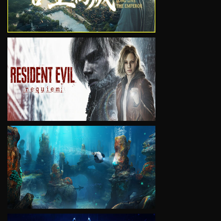
VIEW
VIEW