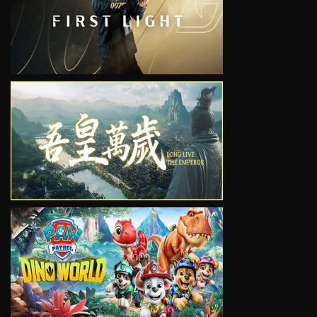
VIEW
VIEW
VIEW