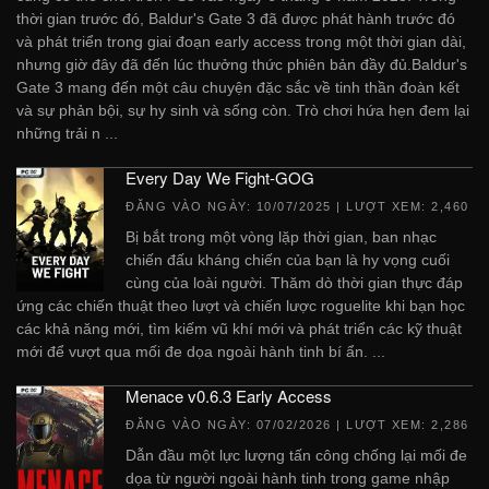
thời gian trước đó, Baldur's Gate 3 đã được phát hành trước đó
và phát triển trong giai đoạn early access trong một thời gian dài,
nhưng giờ đây đã đến lúc thưởng thức phiên bản đầy đủ.Baldur's
Gate 3 mang đến một câu chuyện đặc sắc về tinh thần đoàn kết
và sự phản bội, sự hy sinh và sống còn. Trò chơi hứa hẹn đem lại
những trải n ...
Every Day We Fight-GOG
ĐĂNG VÀO NGÀY:
10/07/2025
| LƯỢT XEM: 2,460
Bị bắt trong một vòng lặp thời gian, ban nhạc
chiến đấu kháng chiến của bạn là hy vọng cuối
cùng của loài người. Thăm dò thời gian thực đáp
ứng các chiến thuật theo lượt và chiến lược roguelite khi bạn học
các khả năng mới, tìm kiếm vũ khí mới và phát triển các kỹ thuật
mới để vượt qua mối đe dọa ngoài hành tinh bí ẩn. ...
Menace v0.6.3 Early Access
ĐĂNG VÀO NGÀY:
07/02/2026
| LƯỢT XEM: 2,286
Dẫn đầu một lực lượng tấn công chống lại mối đe
dọa từ người ngoài hành tinh trong game nhập