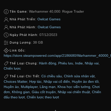
Warhammer 40,000: Rogue Trader
Tên Game:
Owlcat Games
Nhà Phát Triển:
Owlcat Games
Nhà Phát Hành:
07/12/2023
Ngày Phát Hành:
38 GB
Dung Lượng:
Link Gốc:
https://store.steampowered.com/app/2186680/Warhammer_40000_
Hành động
,
Phiêu lưu
,
Indie
,
Nhập vai
,
Thể Loại Chung:
Chiến lược
Có chiều sâu
,
Chỉnh sửa nhân vật
,
Thể Loại Chi Tiết:
Choices Matter
,
Hợp tác
,
Nhập vai cổ điển
,
Huyền ảo đen tối
,
Huyền ảo
,
Multiplayer
,
Lãng mạn
,
Khoa học viễn tưởng
,
Chơi
đơn
,
Không gian
,
Giàu cốt truyện
,
Nhập vai chiến thuật
,
Chiến
đấu theo lượt
,
Chiến lược theo lượt