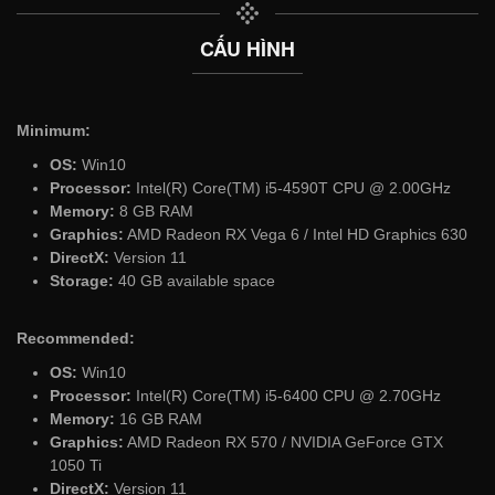
CẤU HÌNH
Minimum:
OS:
Win10
Processor:
Intel(R) Core(TM) i5-4590T CPU @ 2.00GHz
Memory:
8 GB RAM
Graphics:
AMD Radeon RX Vega 6 / Intel HD Graphics 630
DirectX:
Version 11
Storage:
40 GB available space
Recommended:
OS:
Win10
Processor:
Intel(R) Core(TM) i5-6400 CPU @ 2.70GHz
Memory:
16 GB RAM
Graphics:
AMD Radeon RX 570 / NVIDIA GeForce GTX
1050 Ti
DirectX:
Version 11