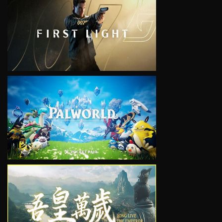
VIEW
VIEW
VIEW