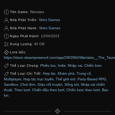
Wartales
Tên Game:
Shiro Games
Nhà Phát Triển:
Shiro Games
Nhà Phát Hành:
12/04/2023
Ngày Phát Hành:
40 GB
Dung Lượng:
Link Gốc:
https://store.steampowered.com/app/2903960/Wartales__The_Tav
Phiêu lưu
,
Indie
,
Nhập vai
,
Chiến lược
Thể Loại Chung:
Hợp tác
,
Khám phá
,
Trung cổ
,
Thể Loại Chi Tiết:
Multiplayer
,
Hợp tác trực tuyến
,
Thế giới mở
,
Party-Based RPG
,
Sandbox
,
Chơi đơn
,
Giàu cốt truyện
,
Sống sót
,
Nhập vai chiến
thuật
,
Theo lượt
,
Chiến đấu theo lượt
,
Chiến lược theo lượt
,
Bạo
lực