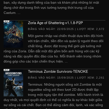
bạn, xây dựng danh tiếng của bạn và khám phá những bí mật
đang chờ đợi trong lĩnh vực tưởng tượng thời trung cổ của
Caelum. ...
Zoria Age of Shattering v1.1.8-P2P
ĐĂNG VÀO NGÀY:
22/05/2025
| LƯỢT XEM: 2,672
Một game nhập vai chiến thuật dựa trên đội hình
với trận chiến, tiền đồn và quản lý người theo dõi
chất lỏng, được đặt trong thế giới giả tưởng mở
rộng của Zoria. Dẫn dắt một đội gồm bốn anh hùng với các kỹ
năng và đặc quyền độc đáo của họ. Mỗi thành viên trong nhóm
đóng góp cho các trận chiến thực hiện. ...
Terminus Zombie Survivors-TENOKE
ĐĂNG VÀO NGÀY:
15/09/2025
| LƯỢT XEM: 2,261
Terminus: Những người sống sót Zombie là một
roguelike sống sót theo lượt 2D được thiết lập
trong một ngày tận thế zombie. Mỗi hành trình là
duy nhất, và mọi quyết định có thể có nghĩa là sự khác biệt giữa
sự sống và cái chết. Bạn có thể dũng cảm đói, lạnh, và xác sống