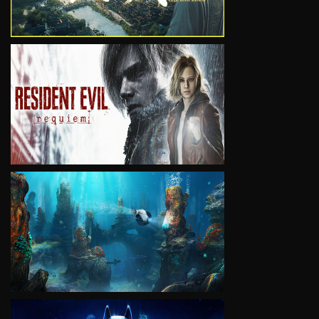
VIEW
VIEW