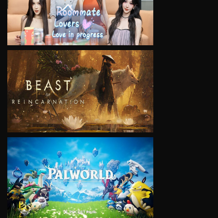
VIEW
VIEW
VIEW