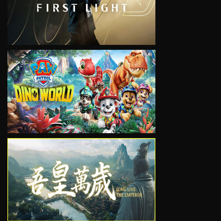
VIEW
VIEW
VIEW