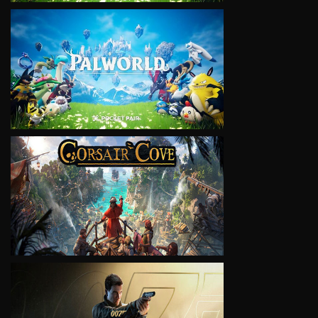
VIEW
VIEW