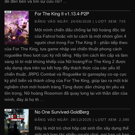
để đến bến và tìm sự cứu rỗi? ...
For The King II v1.13.4-P2P
ĐĂNG VÀO NGÀY:
24/06/2026
| LƯỢT XEM: 703
Một mình chiến đấu chống lại Nữ hoàng độc tài
của Fahrul hoặc với tư cách là một nhóm gồm 4
người chơi trong For The King II - phần tiếp theo
của For The King, tựa game nhập vai chiến thuật phong cách
roguelike theo lượt cực kỳ nổi tiếng. Hãy tìm cách lên cấp và làm
sáng tỏ bí mật khủng khiếp của Nữ hoàng!For The King 2 được
xây dựng dựa trên sự kết hợp đầy thách thức của các yếu tố
chiến thuật, JRPG Combat và Roguelike từ gameplay co-op cực
kỳ phổ biến và thành công của For The King, giúp tạo ra một trải
nghiệm chơi mới hoành tráng.Từng được dân chúng tin yêu và
tôn trọng, Nữ hoàng Rosomon đã quay lưng lại với thần dân của
mình, đày ải họ th ...
No One Survived-GoldBerg
ĐĂNG VÀO NGÀY:
28/12/2025
| LƯỢT XEM: 2,380
Đây là một trò chơi hộp cát sinh tồn xây dựng thế
giới mở hợp tác nhiều người chơi, nơi bạn và bạn